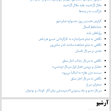
جلال آل‌احمد علیه جلال آل‌‌احمد
بازگشت به ریشه‌ها
گزارش نخستین روز جشنواره فیلم شهر
خداحافظ آشغال
رؤیاهای بلند
نگاهی به فیلم «سرایدار» به کارگردانی خسرو هریتاش
نگاهی به فیلم «شاهد» ساخته نادر ساعی‌ور
نقدی بر سریال تاسیان
نگاهی به سریال جذاب اجل معلق
تحلیل و بررسی فصل اول سریال «وحشی»
مستند «ژن هاژ» به ایتالیا می‌رود
نگاهی به سریال اجل معلق
صحرای سرخ
سریال «دیو و ماه پیشونی۲»،سرمشقی برای آثار کودک و نوجوان
آرشیو