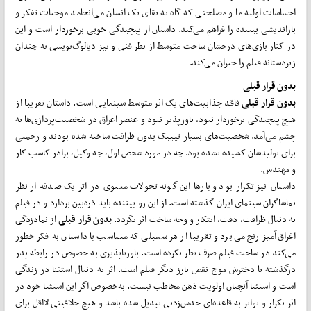
احساسات اولیه ما و مصلحتی که گاه به بقای یک انسان می‌انجامد موجبات تفکر و
بازاندیشی بیننده را فراهم می‌کند. داستان از پیچیدگی خوبی برخوردار است و این
در کنار بازی­‌های درخشان ساخت متوسط از نظر فنی و نیز دیالوگ‌نویسی نه چندان
زبردستانه فیلم را جبران می‌کند.
بدون قرار قبلی
بدون قرار قبلی
فاقد جذابیت‌های یک اثر متوسط سینمایی است. داستان تقریبا از
هیچ پیچیدگی برخوردار نبود، باورپذیر نبود و عنصر اغراق در شخصیت‌پردازی‌ها به
چشم می‌آمد. شخصیت­‌های بسیار تیپیک بدون ظرافت ساخته شده بودند و زحمتی
برای تولیدشان کشیده نشده بود. چه در مورد شخص اول، چه وکیل، برادر کاسب کار
و مهندس.
داستان نیز تکرار بود و بارها این گونه تحولات معنوی در اثر یک صدفه از نظر
تماشاگران سینمای ایران گذشته است. از این رو بیننده باید ذره‌بین بردارد و در فیلم
به دنبال ظرافت، دقت، ابتکار و وجه ساخت اثر بگردد.
بدون قرار قبلی
از نمادزدگی
اغراق‌آمیز رنج می‌برد و تقریبا از هر سمبلی که متناسب با داستان به فکر خطور
می‌کند در ساخت فیلم صرف نظر نکرده است. باورناپذیری به خصوص در رابطه پدر
درگذشته با دخترش موج نقص بارز دیگر فیلم است. اثر به دنبال استثنا در زندگی
است و استثنا آنچنان اولویت ذهن مخاطب نیست. به‌خصوص اگر این استثنا خود در
اثر تکرار و تواتر به قاعده‌ای حدس‌زدنی تبدیل شده باشد و هیچ خلاقیتی لااقل برای