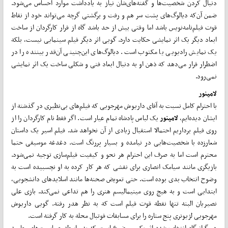
دنبال کردن شخصیت­‌ها و گفته­‌های‌شان نیاز به یادداشت موارد احساس می‌شود.
ضمن آن‌که دیالوگ­‌های پشت سر هم و رفت و برگشتی گرچه می­‌تواند خود از نقاط
قوت فیلم‌نامه‌نویس باشد اما وقتی بیش از حد باشد گاه از فرار کارگردان از ساخت
ابعاد دیگر یک اثر نمایشی حکایت دارد. گویی اثر دیگر فیلم سینمایی نیست، بلکه
یک نمایش رادیویی یا مکتوب است. دیالوگ­‌های این‌چنینی آن‌قدر بیننده را در
اضطرار قرار می‌دهد که ذهن او به دنبال ابعاد فنی و شکلی ساخت یک اثر نمایشی
نمی‌رود.
لامینور
با احترام کامل نسبت به آقای داریوش مهرجویی که فیلم­‌های بی­‌نظیری در گذشته از
ایشان دیده­‌ایم،
لامینور
یک لباس پادشاه تمام عیار است. اگر فقط نام کارگردان را از
روی فیلم برداریم احتمالا استقبال زیادی از آن نخواهد شد. فیلم اسیر یک داستان
شعارزده با شخصیت­‌هایی در نیامده و بسیار پررنگ است. دغدغه موسیقی حتما
محترم است اما به صرف این احترام هر نحو و کیفیت فیلم‌سازی توجیه نمی­‌شود.
بازیگری مانند سیامک انصاری برای نقشی که هر کار کرده به او نچسبیده است به
وضوح انتخاب بدی بوده است. حتی تعویض صحنه­‌ها مانند اسلایدهای دانشجویی،
ابتدایی است و به هیچ روی مینیمالیسم هنری را هم تداعی نمی­‌کند. بازی علی
نصیریان البته تنها نقطه قوت فیلم است که به نظر هدر رفته. گویی داریوش
مهرجویی لژیونری پنج ستاره را برای مسابقات فوتبال محله به کار گرفته است.
دو گرانیگاه انتخاب شده اثر یکی موضوع است که به واسطه حساسیت­‌های جامعه