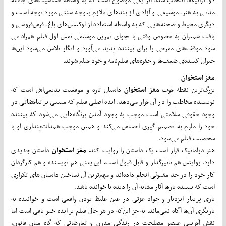
مدنی به هنر، موسیقی و آزادی از بندهای نالازم بی­وجه سنتی مورد توجه است و
دیگری محیط و صحنه­‌هایی که به واسطه استفاده از لوکیشن­‌های باغ، فرش­‌فروشی و
بافت شمیران به خصوص وقتی با نجوای تمرین موسیقی نقش اول فیلم همراه می­‌
شود موقف­‌های مفرحی را برای بیننده پدید می­‌آورد و انگار تلاش می­‌شود این­‌ها
جبران کننده­‌ی ضعف­‌ها و حفره­‌های فیلم‌نامه و خود فیلم شوند.
مغز استخوان
بزرگ‌ترین نقطه قوت
مغز استخوان
داستان تازه و موقعیت بدیعی‌اش است که
نویسنده مخاطب را در آن قرار می‌دهد. ایده اصلی فیلم که مبتنی بر تناقضاتی در
وجوه حقوقی سلامتی است موجب به وجود آمدن بزنگاه­‌هایی می‌شود که بیننده
خود را ملزم به تصمیم گیری احساس می‌کند و همین موجب هم­ذات­‌پنداری او با
شخصیت فیلم می­‌شود.
هنر دراماتیک قرار است یک داستان را روایت کند.
مغز استخوان
داستان جدیدی
دارد. روایتش هم تاثیرگذار و قابل قبول است. این یعنی هم نویسنده و هم کارگردان
کار خود را در حد مقبولی انجام داده‌اند و مهم‌ترین آن نساختن داستان های تکراری
است که بیننده بارها آثار مشابه آن را دیده یا خوانده باشد.
بازی پریناز ایزدیار و جواد عزتی در عین غلیظ بودن واقعی است و خواننده به
بازیگری آن‌ها آگاه نمی­‌ماند. به جز این‌که در هر حال فیلم بر ایده خیر باقی است اما
نقش آفرینی عنصر مصلحت در زندگی مدرن و تعارضاتی که گاه میان قانون،