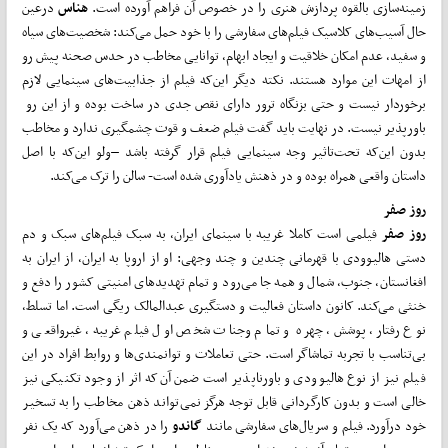
زمینه‌سازی بالقوه پردازش هنری را در خصوص آن فراهم آورده است.
هناس
درعین
حال آسیب­‌های کلاسیک فیلم­‌های سفارشی را با خود حمل می­‌کند: شخصیت­‌های سیاه
و سفید، عدم امکان خلاقیت و ایجاد ابهام، توانایی مخاطب در حدس صحنه پیش رو
از امهات این موارد هستند. نکته­ دیگر این‌که فیلم از جذابیت­‌های سینمایی لازم
برخوردار نیست و حتی بزنگاه ترور دارای نقص جدی در ساخت بوده و از این رو
باورپذیر نیست. در نهایت باید گفت فیلم ضعف و قوت چشمگیری ندارد و مخاطب
بدون این‌که تحت‌تاثیر وجه سینمایی فیلم قرار گرفته باشد –ولو این‌که با اصل
داستان واقعی همراه بوده و در ذهنش یادآوری شده است- سالن را ترک می‌کند.
روز صفر
روز صفر
فیلمی است کاملا غریبه با سینمای ایران، به سبک فیلم­‌های سبک و دم
دستی هالیوودی با قهرمانی چندین و چند وجهی: او از اروپا به ایران، از ایران به
افغانستان، جنوب، شمال و همه جا می­‌رود و تمام تهدیدهای امنیتی کشور را دفع و
خنثی می­‌کند. کانون داستان فعالیت و دستگیری عبدالمالک ریگی است. اما تسلط،
نوع رفتار، پوشش، چهره و تمام وجنات شخص اول فیلم غریبه، غیرواقعی و
بی‌تناسب با تجربه تماشاگر است. حتی تعاملات و توانمندی‌ها و روابط افراد در این
فیلم نیز از نوع هالیوودی و باورناپذیر است ضمن آن‌که اثر از وجود تکنیکی نیز
خالی است و بدون کارگردانی قابل توجه هرگز نمی­‌تواند ذهن مخاطب را به تسخیر
خود درآورد. فیلم و سریال­‌های سفارشی مانند
گاندو
را در ذهن می‌آورد که یک نفر