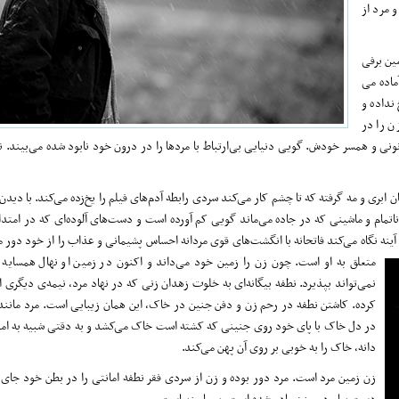
 مرد از
مین برفی
اده‌ می
نداده و
ن را در
ی و همسر خودش. گویی دنیایی بی‌ارتباط با مردها را در درون خود نابود شده می‌بیند. نگ
ابری و مه گرفته که تا چشم کار می‌کند سردی رابطه آدم‌‌های فیلم را یخ‌زده می‌کند. با دید
ناتمام و ماشينی که در جاده می‌ماند گویی کم آورده‌ است و دست‌های آلوده‌‌ای که در امتد
ينه نگاه می‌کند فاتحانه با انگشت‌های قوی مردانه احساس پشیمانی و عذاب را از خود دور 
متعلق به او است. چون زن را زمین خود می‌داند و اکنون
در زمین او نهال همسایه 
نمی‌تواند بپذیرد. نطفه بیگانه‌ای به خلوت زهدان زنی که در نهاد مرد، نیمه‌ی دیگری 
کرده. کاشتن نطفه در رحم زن و دفن جنین در خاک، این همان زیبایی است. مرد مانند 
در دل خاک با پای خود روی جنینی که کشته است خاک می‌کشد و به دقتی شبیه به امی
دانه، خاک را به خوبی بر روی آن پهن می‌کند.
زن زمین مرد است. مرد دور بوده و زن از سردی فقر نطفه امانتی را در بطن خود جای دا
دست بیاورد، و زن مادر شده است. بسیار زیباست.