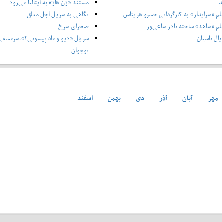
د
مستند «ژن هاژ» به ایتالیا می‌رود
لم «سرایدار» به کارگردانی خسرو هریتاش
نگاهی به سریال اجل معلق
لم «شاهد» ساخته نادر ساعی‌ور
صحرای سرخ
ال تاسیان
سریال «دیو و ماه پ
نوجوان
مهر
آبان
آذر
دی
بهمن
اسفند