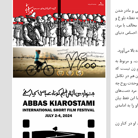
گی و مادر شدن
 نقطه بلوغ و
مخالف با مرد،
ت احساس دنیای
بالا می‌آورد.
. و مربوط به
سم زن نیست که
ن هم در تکامل
و وحدت روح چه
ه مرد دست‌های
 این فقط بیان
را به ادامه‌ی
او در کنار زن