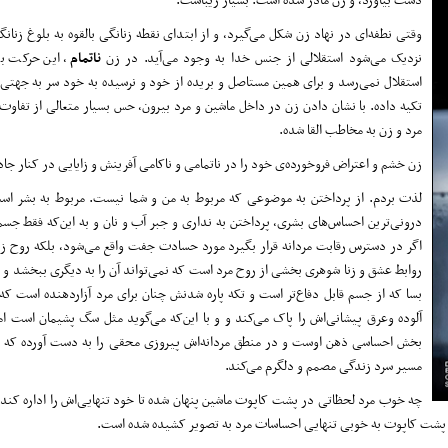
وقتی نطفه‌ای در نهاد زن شکل می‌گیرد، و از ابتدای نقطه زنانگی بالقوه به بلوغ زنان
نزدیک می‌شود استقلالی از جنس خدا به وجود می‌آيد. در زن
ناتمام
، این حرکت به
استقلال نمی‌رسد و برای همین مستاصل و بریده از خود و نرسیده به خود سر به جهتی 
تکیه داده. با نشان دادن زن در داخل ماشین و مرد بیرون، حس بسیار متعالی از تفاو
مرد و زن به مخاطب القا شده.
زن خشم و اعتراض فروخورده‌ی خود را در ناتمامی و ناکامی آفرینش و زایایی در کنار جاده 
لذت بردم. از پرداختن به موضوعی که مربوط به من و شما نیست. مربوط به بشر است
درونی‌ترین احساس‌های بشری، پرداختن به نداری و جبر آب و نان و به این‌که فقط ج
اگر در دسترس رقابت مردانه قرار بگیرد مورد حسادت جفت واقع می‌شود، بلکه روح ز
روابط عشق و زنا شوهری بخشی از روح مرد است که نمی‌تواند آن را به دیگری ببخشد 
بسا که از جسم قابل دفاع‌تر است و تکه پاره شدنش چنان برای مرد آزاردهنده است ک
آلوده وعرق پیشانی‌اش را پاک می‌کند و و با این‌که می‌گوید مثل سگ پشیمان است اما
بخش احساسی ذهن اوست و در منطق مردانه‌اش پیروزی محقی را به دست آورده‌ که او 
مسیر سرد زندگی مصمم و دلگرم می‌کند.
چه خوب مرد لحظاتی در پشت کاپوت ماشین پنهان شده تا خود تنهایی‌اش را اداره کند. 
 و پشت کاپوت به خوبی تنهایی احساسات مرد به تصویر کشیده شده است.