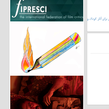
یشونی۲»،سرمشقی برای آثار کودک و