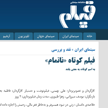
خانه
سینمای ایران
سینمای جهان
تلویزیون
آرشیو
سینمای ایران » نقد و بررسی
فیلم کوتاه «ناتمام»
به اسم کوتاه، به معنی بلند
کارگردان و تصویربردار: علی بهمنی، فیلم‌نوشت و دستیار کارگردان: فاطمه بخ
بازیگران: یوسف میرزایی، زهرا طیوری، مدت زمان فیلم‌برداری: ۲ روز
خلاصه‌ی داستان : زنی در نبود همسرش و به‌خاطر فقر مالی، رحمش را اجاره داده ا