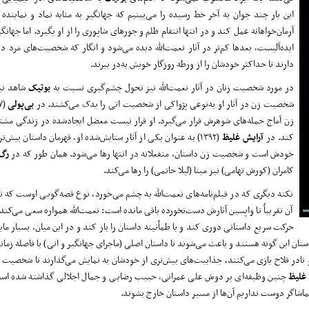
این بار چند جوان به آخر خط رسیده را می‌بینیم که جهانگیر به مثابه نماد و نماینده آ
آرمان‌خواهانه عمل کند و در انتها انتقام ظلم و جور‌های شاپوری را از او بگیرد. اما جهانگ
ایده‌آلیست، بعد‌ها کم‌تر در آثار نعمت‌الله دیده می‌شود و انگار که شخصیت‌های مرد د
دارند تا حداکثر خودشان را از ورطه روزگار خویش به‌در ببرند.
در مورد شخصیت زنان در آثار نعمت‌الله نیز تحول چشم‌گیری نسبت به
بوتیک
شاهد نیس
شخصیت زن در آثار او به‌نوعی پژواکی از شخصیت اتی را یدک می‌کشند. در
بی
پولی
زن آماج حمله‌های شوهرش قرار می‌گیرد. او قرار نیست معضل ایجادشده در زندگی مشت
کند. در
آرایش غلیظ
(۱۳۹۲) به عنوان یکی از آثار ستایش‌شده او، قهرمان داستان بیش‌تر
خودش است و شخصیت زن داستان، منفعلانه در انتها رها می‌شود. همان طور که در
رگ
کامران (کورش تهامی) نیز مینا (لیلا حاتمی) را رها می‌کند.
نکته دیگری که در فیلم‌نامه‌های نعمت‌الله به چشم می‌خورد، نوع قصه‌گویی اوست که ت
آن تقریباً تا واپسین آثارش دست‌نخورده باقی مانده است: نعمت‌الله همواره سعی می‌کند د
حرکت سریع داستانی دوری کند و با طمأنینه داستان را باز کند و در این میان، بسیار ما
 این گونه هستند و باعث می‌شوند تا داستان اصلی (ماجرای جهانگیر و اتی) با فاصله زمانی
در فلاح بازی می‌کنند، جذابیت‌های بیش‌تری از خودشان به نمایش می‌گذارند تا شخصیت 
 غلیظ
چنین وظیفه‌ای بر دوش علی عمرانی، حبیب رضایی و جمال اجلالی گذاشته شده است
شاگر دوست نداریم آن‌ها از مسیر داستان خارج بشوند.