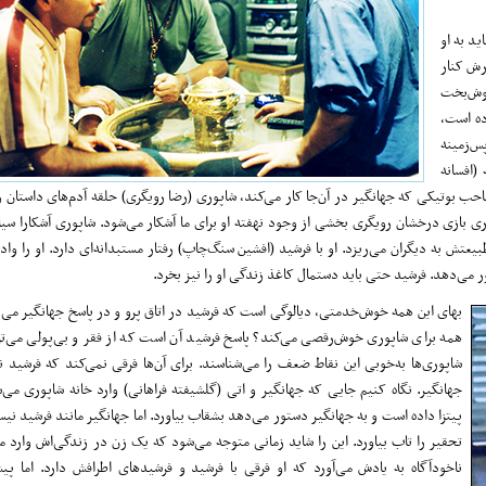
ید به او
رش کنار
خوش‌بخت
ده است،
س‌زمینه
(افسانه
ب بوتیکی که جهانگیر در آن‌جا کار می‌کند، شاپوری (رضا رویگری) حلقه آدم‌های داستان را
اری بازی درخشان رویگری بخشی از وجود نهفته او برای ما آشکار می‌شود. شاپوری آشکارا سیاه
ش به دیگران می‌ریزد. او با فرشید (افشین سنگ‌چاپ) رفتار مستبدانه‌ای دارد. او را وادا
 می‌دهد. فرشید حتی باید دستمال کاغذ زندگی او را نیز بخرد.
بهای این همه خوش‌خدمتی، دیالوگی است که فرشید در اتاق پرو و در پاسخ جهانگیر می‌د
همه برای شاپوری خوش‌رقصی می‌کند؟ پاسخ فرشید آن است که از فقر و بی‌پولی می‌ت
شاپوری‌ها به‌خوبی این نقاط ضعف را می‌شناسند. برای آن‌ها فرقی نمی‌کند که فرشید نو
جهانگیر. نگاه کنیم جایی که جهانگیر و اتی (گلشیفته فراهانی) وارد خانه شاپوری می
پیتزا داده است و به جهانگیر دستور می‌دهد بشقاب بیاورد. اما جهانگیر مانند فرشید نی
تحقیر را تاب بیاورد. این را شاید زمانی متوجه می‌شود که یک زن در زندگی‌اش وارد 
ناخود‌آگاه به یادش می‌آورد که او فرقی با فرشید و فرشید‌های اطرافش دارد. اما پ