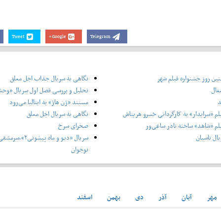
Tweet
Google+
Telegram
ین روز جشنواره فیلم شهر
نگاهی به سریال جذاب اجل معلق
غال
تحلیل و بررسی فصل اول سریال «وح
د
مستند «ژن هاژ» به ایتالیا می‌رود
لم «سرایدار» به کارگردانی خسرو هریتاش
نگاهی به سریال اجل معلق
لم «شاهد» ساخته نادر ساعی‌ور
صحرای سرخ
ال تاسیان
سریال «دیو و ماه پ
نوجوان
مهر
آبان
آذر
دی
بهمن
اسفند