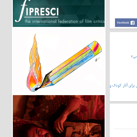
Facebook
شی»
یشونی۲»،سرمشقی برای آثار کودک و