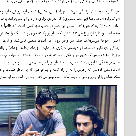
به موقعیت ابتدایی زندگی‌اش بازنمی‌گردد و در موقعیت تازه‌اش باقی می‌ماند.
جهانگیر با دوستانش زندگی می‌کند: بهزاد (علی علایی) که بیماری روانی دارد و با
شوک وارد شود. رضا (یوسف تیموری) که پدرش بزازی دارد و او نمی‌تواند با پد
بیاید. داود (کاوه کاویان) که از میان این جمع پریشان، تنها کسی است که ظاهراً 
شده است و دارد ازدواج می‌کند. دکتر (خشایار پرتو) که درس و دانشگاه را رها کر
اکنون جوجه می‌فروشد. فیلم در واقع روی این آدم‌ها مکثی نمی‌کند و آن‌ها پ
زندگی جهانگیر هستند. او دوستان دیگری هم دارد: مهرداد (حامد بهداد) و ژاله 
چهره‌آزاد) همسرش که غرق در زندگی آمیخته به مواد مخدر هستند و سرانجام، صاح
فیلم بر زندگی شاپوری مکث می‌کند. سه بار او را در فیلم می‌بینیم و هر بار به ی
است؛ مثل کژدمی که زهرش را نه از راه کینه و بدخواهی که به خاطر طینت و طبیعت
شکسته‌اش را از روی زمین بردارد. آشکارا تحقیرش می‌کند. چپ و راست به او دستور