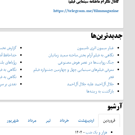
کانال تلگرام ماهنامه سینمایی فیلم:
https://telegram.me/filmmagazine
جدیدترین‌ها
غبار میمون اثری نامیمون
گزارش نخست
نگاهی به فیلم آرام بخش ساخته سعید زمانیان
خداحافظ آش
جنگ روایت‌ها در عصر هوش مصنوعی
رؤیاهای بلن
معرفی فیلم‌های سینمایی چهل‌ و چهارمین جشنواره فیلم
نگاهی به فی
فجر
نگاهی به فی
جلال آل‌احمد علیه جلال آل‌‌احمد
نقدی بر سری
بازگشت به ریشه‌ها
آرشیو
فروردين
ارديبهشت
خرداد
تير
مرداد
شهريور
هزار و یک شب
- ۱۴۰۴