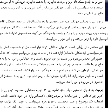
نمی‌تواند پاسخ متلک‌های ریز و درشت شاپوری را بدهد. شاپوری عروسکی به او می‌ده
بدهد و در میزانسنی قابل تأمل، جهانگیر عروسک را آتش می‌زند و به این ترتیب نفرت
شاپوری نشان می‌دهد.
ورود اتی به زندگی جهانگیر همه چیز وجودش را تحت‌الشعاع قرار می‌دهد. جهانگیر کاره
کارش می‌زند و برای درمان دندان او پول قرض می‌گیرد اما انگار متوجه نیست که اتی در تو
بپوشد، خوب برود، خوب بیاید و رک و راست به جهانگیر می‌گوید که همسرش نخواهد شد چو
اتومبیل داود را قرض می‌کند و با اتی شهر را می‌گردند.
این سکانس مثل رؤیایی است که برای لحظه‌ای کوتاه قرار است دل دو شخصیت اصلی را
در میزانسنی (به شکلی عامدانه) آزاردهنده در خانه شاپوری می‌توانیم ببینیم که چه‌گو
حضور اتی تحقیر می‌شود و واقعیت در نزد شاپوری است و نه جهانگیر، و اتی این را به‌خو
شاپوری با وقاحت هرچه تمام‌تر اتی را در حضور جهانگیر به حرف گرفته است. از رؤیاهای
سر نامش با او بازی می‌کند و در تمام مدت جهانگیر به دیوار تکیه داده است و شاهد ای
است و صدایش درنمی‌آید. اما بالأخره صبرش تمام می‌شود. او باید کاری بکند، چمدان اتی 
به سوی در می‌رود و اتی را صدا می‌زند.
بوتیک
به عنوان نخستین فیلم بلندِ فیلم‌سازی که تجربه دستیاری مسعود کیمیایی را 
کم‌تر پژواک‌هایی از درون‌مایه‌ها و موضوع‌های «کیمیایی‌وار» در خود داشته باشد،
انتخاب یک موضوع و چند شخصیت به‌خودی‌خود می‌توانند به جهان یک مؤلف نزدی
فی‌نفسه یک ایراد محسوب نمی‌شود که آدم‌های
بوتیک
به شخصیت‌های آثار کیمیایی 