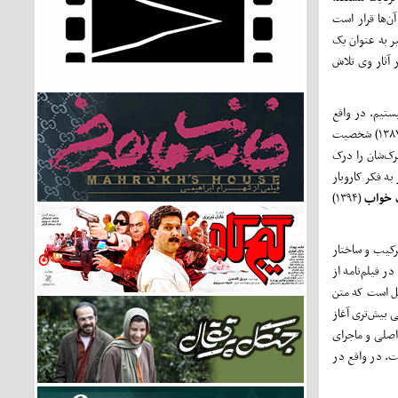
ن‌ها قرار است
یر به عنوان یک
ر آثار وی تلاش
تیم. در واقع
(۱۳۸۷) شخصیت
رک‌شان را درک
 به فکر کاروبار
 خواب
(۱۳۹۴)
رکیب و ساختار
ر فیلم‌نامه از
یل است که متن
 بیش‌تری آغاز
اصلی و ماجرای
. در واقع در