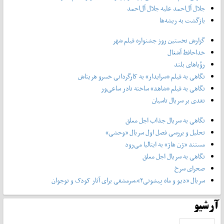
جلال آل‌احمد علیه جلال آل‌‌احمد
بازگشت به ریشه‌ها
گزارش نخستین روز جشنواره فیلم شهر
خداحافظ آشغال
رؤیاهای بلند
نگاهی به فیلم «سرایدار» به کارگردانی خسرو هریتاش
نگاهی به فیلم «شاهد» ساخته نادر ساعی‌ور
نقدی بر سریال تاسیان
نگاهی به سریال جذاب اجل معلق
تحلیل و بررسی فصل اول سریال «وحشی»
مستند «ژن هاژ» به ایتالیا می‌رود
نگاهی به سریال اجل معلق
صحرای سرخ
سریال «دیو و ماه پیشونی۲»،سرمشقی برای آثار کودک و نوجوان
آرشیو