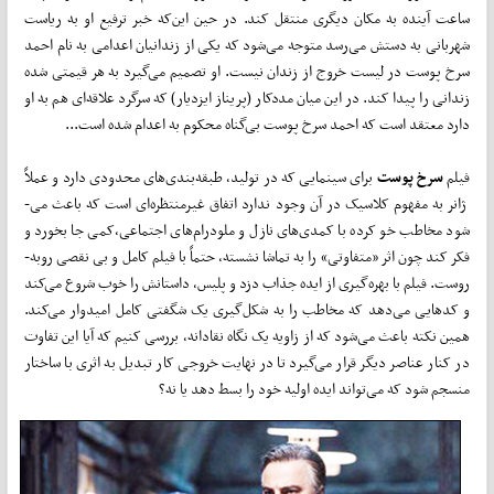
ساعت آینده به مکان دیگری منتقل کند. در حین این‌که خبر ترفیع او به ریاست
شهربانی به دستش می­‌رسد متوجه می­‌شود که یکی از زندانیان اعدامی به نام احمد
سرخ پوست در لیست خروج از زندان نیست. او تصمیم می‌­گیرد به هر قیمتی شده
زندانی را پیدا کند. در این میان مددکار (پری­ناز ایزدیار) که سرگرد علاقه‌­ای هم به او
دارد معتقد است که احمد سرخ پوست بی‌گناه محکوم به اعدام شده است...
فیلم
سرخ پوست
برای سینمایی که در تولید، طبقه‌بندی­‌های محدودی دارد و عملاً
ژانر به مفهوم کلاسیک در آن وجود ندارد اتفاق غیرمنتظره­‌ای ا‌ست که باعث می‌­
شود مخاطب خو کرده با کمدی­‌های نازل و ملودرام‌­های اجتماعی،کمی جا بخورد و
فکر کند چون اثر «متفاوتی» را به تماشا نشسته، حتماً با فیلم کامل و بی نقصی روبه‌­
روست. فیلم با بهره‌­گیری از ایده جذاب دزد و پلیس، داستانش را خوب شروع می­‌کند
و کدهایی می­‌دهد که مخاطب را به شکل‌گیری یک شگفتی کامل امیدوار می­‌کند.
همین نکته باعث می­‌شود که از زاویه یک نگاه نقادانه، بررسی کنیم که آیا این تفاوت
در کنار عناصر دیگر قرار می‌­گیرد تا در نهایت خروجی کار تبدیل به اثری با ساختار
منسجم ­شود که می‌­تواند ایده اولیه خود را بسط دهد یا نه؟