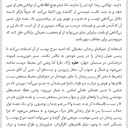
دارند، توانایی پیدا کردنش را ندارند. اما فیلم هیچ اطلاعاتی از توانایی­‌های او نمی­‌
دهد و به چند کلیت دم‌دستی از گذشته وی اکتفا می‌­کند که صرفاً بازگو کننده
دلایل بی‌گناهی اوست و نه قدرت و هوش وی در برنامه­‌ریزی یک نقشه فرار. ضمن
آن‌که آمدن همسر و همسایه، درست سر بزنگاه، سرسری‌­تر از آن است که دلیلی بر
بی‌گناهی او باشد. بنابراین فیلم نمی­‌تواند از او شخصیت همدلی برانگیز خلق کند که
سرنوشتش برای مخاطب مهم باشد.
استفاده از جغرافیای زندان، محیطی که احمد سرخ پوست از آن استفاده می­‌کند تا
رییس همان زندان را در زمین خودش به چالش بکشد، بستر خوبی‌ست (نمونه
درخشانش در سینمای جهان:
حفره
ژاک بکر) اما وقتی این محیط درست ساخته
نمی‌شود و شمال و جنوب آن، محل زیرزمین و پشت­‌بام آن، حتی آن اتاق شستن
لباس‌­ها یا دفتر کار رییس زندان یا جای چوبه‌دار در جغرافیای محیط مشخص نیست
تلاش­‌ها و هوش و درایت دو طرف ماجرا هم چندان به چشم نمی‌­آید؛ موردی که در
فیلمی با چنین قصه‌­ای عاملی اساسی به شمار می‌رود. وقتی نقطه ضعف­‌های
مهندسی زندان یا راه‌­های فرار و پنهان شدنش مشخص نیست و نقشه فراری هم در
کار نیست (استفاده از چند جعبه واکس هم چندان توجیهی برای یک نقشه فرار
جذاب نیست) پس نه فرار زندانی قابل درک می‌­شود و نه مشخص می­‌شود که چرا
رییس زندان در چنین موقعیت بغرنجی قرار گرفته و نمی‌­تواند احمد سرخ پوست را
دستگیر کند. با وجود تمام تلاش­‌های کارگردان، فیلم‌­بردار و طراح صحنه و درک