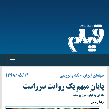
Toggle
navigation
سینمای ایران » نقد و بررسی
۱۳۹۸/۰۵/۱۴
پایانِ مبهمِ یک روایت سرراست
نگاهی به فیلم «سرخ پوست»
رضا زمانی