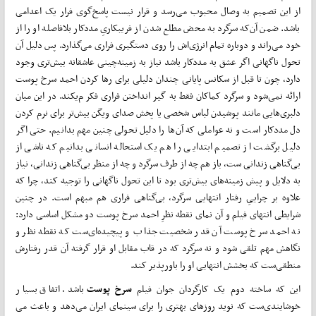
از این تصمیم به وصال محبوب می­‌رسد و قرار نیست پاسخ‌­گوی فرار یک اعدامی
باشد. ضمن آن­‌که سرگرد به محض مطلع شدن از فریب­کاریِ مددکار بلافاصله او را از
خود می‌­راند و دوباره تمام انرژی‌­اش را روی دستگیری فراری می‌­گذارد. پس دلیل آن
تحول ناگهانی اگر عشق به مددکار باشد نیاز به زمینه‌­چینی عاشقانه بیش‌تری وجود
دارد، چون تا قبل از سکانس پایانی چندان دلیلی برای رها کردن احمد سرخ پوست
ارائه نمی‌شود و سرگرد کماکان فقط به گیر انداختن فراری فکر م‌ی­کند. در این میان
دلبری­‌هایی مانند پوشیدن لباس شخصی یا پخش صدای ویگن بیش‌تر برای نرم کردن
دل مددکار است و نه عواملی که آن­‌ها را دلیل تحولی چنین مهم بدانیم. حتی اگر
دلیل برگشت از تصمیم ابتدایی را هم یک استحاله انسانی بدانیم که ناشی از
بی‌گناهی زندانی ست، باز هم چه از طرف سرگرد و چه از منظر بی‌گناهی زندانی، نیاز
به دلایل و پیش­ زمینه­‌های بیش‌تری بود تا این تحول ناگهانی را توجیه کند، چرا که
علاوه بر چراییِ رفتار انتهایی سرگرد، بی‌گناهی فراری هم مبهم است. در چنین
شرایطی انتهای فیلم و آن نمای نقطه نظرِ احمد سرخ پوست دو مشکل اساسی دارد:
نه احمد سرخ پوست آن قدر شخصیت جذاب و پیچیده­‌ای‌ست که نقطه نظر و
نگاهش مهم تلقی شود و نه سرگرد که در قاب مقابل او قرار گرفته آن قدر رفتارش
منطقی‌ست که بخشش انتهایی او را باورپذیر کند.
این که ساخته دوم یک کارگردان جوان فیلم
سرخ پوست
باشد، اتفاق بسیار
خوشایندی‌ست که نوید روزهای بهتری را برای سینمای ایران می‌­دهد و باعث می­‌