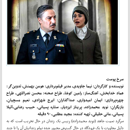
سرخ پوست
نویسنده و کارگردان: نیما جاویدی، مدیر فیلم‌برداری: هومن بهمنش، تدوین‌گر:
عماد خدابخش، آهنگ‌ساز: رامین کوشا، طراح صحنه: محسن نصراللهی، طراح
چهره‌­پردازی: ایمان امیدواری، صداگذاران: ایرج شهزادی، نعیم مسچیان،
بازیگران: نوید محمدزاده، پری­ناز ایزدیار، ستاره پسیانی، حبیب رضایی،آتیلا
پسیانی، مانی حقیقی، تهیه کننده: مجید مطلبی، ۹۰ دقیقه
سرگرد نعمت جاهد (نوید محمدزاده) رییس یک زندان در حال تخریب است که به
دلیل مجاورت با یک فرودگاه در حال گسترش مجبور شده تمام زندانیان آن را تا چند