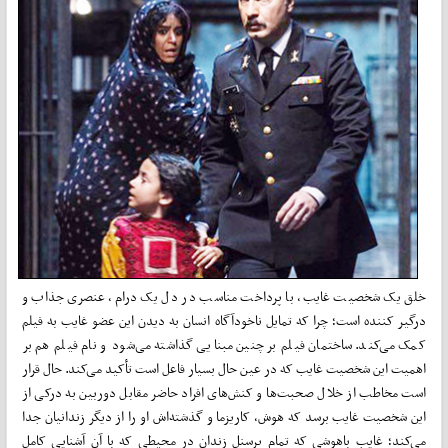
خلق یک شخصیت غایب، با پرداخت مناسب در دل یک درام، عنصری جذاب و
درگیر کننده است؛ چرا که تمایل ناخودآگاه انسان به دیدن این عضو غایب به فیلم
کمک می­‌کند. ساختمان فیلم بر چنین مبنایی گذاشته می‌­شود و نام فیلم هم بر
اهمیت این شخصیت غایب که در عین حال بسیار فاعل است تأکید می‌­کند. حال قرار
است مخاطب از خلال صحبت­‌ها و کنش‌­های افراد حاضر مقابل دوربین به درکی از
این شخصیت غایب برسد که هوش، کاریزما و گذشته­‌اش او را از دیگر زندانیان جدا
می­‌کند؛ غایب باهوشی که تمام پرسنل زندان در محیطی که با آن آشنایی کامل