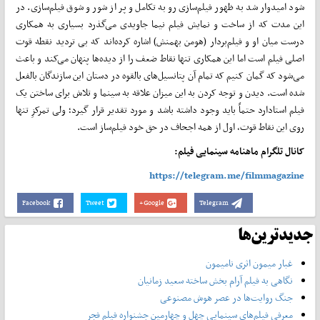
شود امیدوار شد به ظهور فیلم‌­سازی رو به تکامل و پر از شور و شوق فیلم­‌سازی. در
این مدت که از ساخت و نمایش فیلم نیما جاویدی می­‌گذرد بسیاری به همکاری
درست میان او و فیلم‌­بردار (هومن بهمنش) اشاره کرده‌اند که بی تردید نقطه قوت
اصلی فیلم است اما این همکاری تنها نقاط ضعف را از دیده‌­ها پنهان می‌­کند و باعث
می­‌شود که گمان کنیم که تمام آن پتانسیل­‌های بالقوه در دستان این سازندگان بالفعل
شده است. دیدن و توجه کردن به این میزان علاقه به سینما و تلاش برای ساختن یک
فیلم استادارد حتماً باید وجود داشته باشد و مورد تقدیر قرار گیرد؛ ولی تمرکزِ تنها
روی این نقاط قوت، اول از همه اجحاف در حق خود فیلم‌­ساز است.
کانال تلگرام ماهنامه سینمایی فیلم:
https://telegram.me/filmmagazine
Facebook
Tweet
Google+
Telegram
جدیدترین‌ها
غبار میمون اثری نامیمون
نگاهی به فیلم آرام بخش ساخته سعید زمانیان
جنگ روایت‌ها در عصر هوش مصنوعی
معرفی فیلم‌های سینمایی چهل‌ و چهارمین جشنواره فیلم فجر