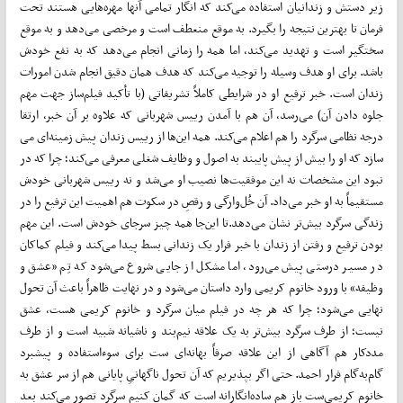
زیر دستش و زندانیان استفاده می­‌کند که انگار تمامی آن­ها مهره‌­هایی هستند تحت
فرمان تا بهترین نتیجه را بگیرد. به موقع منعطف است و مرخصی می­‌دهد و به موقع
سخت­گیر است و تهدید می­‌کند، اما همه را زمانی انجام می‌­دهد که به نفع خودش
باشد. برای او هدف وسیله را توجیه می­‌کند که هدف همان دقیق انجام شدن امورات
زندان است. خبر ترفیع او در شرایطی کاملاً تشریفاتی (با تأکید فیلم­‌ساز جهت مهم
جلوه دادن آن) می­‌رسد، آن هم با آمدن رییس شهربانی که علاوه بر آن خبر، ارتقا
درجه نظامی سرگرد را هم اعلام می­‌کند. همه این­‌ها از رییس زندان پیش زمینه‌­ای می­‌
سازد که او را بیش از پیش پایبند به اصول و وظایف شغلی معرفی می­‌کند؛ چرا که در
نبود این مشخصات نه این موفقیت­‌ها نصیب او می­‌شد و نه رییس شهربانی خودش
مستقیماً به او خبر می­‌داد. آن خُل­‌وارگی و رقصِ در سکوت هم اهمیت این ترفیع را در
زندگی سرگرد بیش‌تر نشان می‌­دهد.تا این‌جا همه چیز سرجای خودش است. این مهم
بودن ترفیع و رفتن از زندان با خبر فرار یک زندانی بسط پیدا می­‌کند و فیلم کماکان
در مسیر درستی پیش می­‌رود، اما مشکل از جایی شروع می­‌شود که تِم «عشق و
وظیفه» با ورود خانوم کریمی وارد داستان می‌­شود و در نهایت ظاهراً باعث آن تحول
نهایی می­‌شود؛ چرا که هر چه در فیلم میان سرگرد و خانوم کریمی هست، عشق
نیست؛ از طرف سرگرد بیش‌تر به یک علاقه نیم­‌بند و ناشیانه شبیه است و از طرف
مددکار هم آگاهی از این علاقه صرفاً بهانه‌­ای ست برای سوءاستفاده و پیشبرد
گام‌به‌گام فرار احمد. حتی اگر بپذیریم که آن تحول ناگهانیِ پایانی هم از سر عشق به
خانوم کریمی‌ست باز هم ساده­‌انگارانه است که گمان کنیم سرگرد تصور می­‌کند بعد