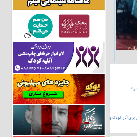
شی»
یشونی۲»،سرمشقی برای آثار کودک و