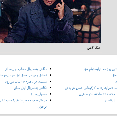
سگ کشی
ین روز جشنواره فیلم شهر
نگاهی به سریال جذاب اجل معلق
غال
تحلیل و بررسی فصل اول سریال «وح
د
مستند «ژن هاژ» به ایتالیا می‌رود
لم «سرایدار» به کارگردانی خسرو هریتاش
نگاهی به سریال اجل معلق
لم «شاهد» ساخته نادر ساعی‌ور
صحرای سرخ
ال تاسیان
سریال «دیو و ماه پ
نوجوان