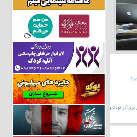
شی»
یشونی۲»،سرمشقی برای آثار کودک و