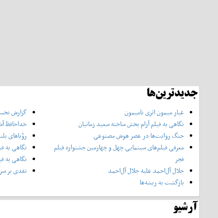
جدیدترین‌ها
غبار میمون اثری نامیمون
گزارش نخست
نگاهی به فیلم آرام بخش ساخته سعید زمانیان
خداحافظ آش
جنگ روایت‌ها در عصر هوش مصنوعی
رؤیاهای بلن
معرفی فیلم‌های سینمایی چهل‌ و چهارمین جشنواره فیلم
نگاهی به فی
فجر
نگاهی به فی
جلال آل‌احمد علیه جلال آل‌‌احمد
نقدی بر سری
بازگشت به ریشه‌ها
آرشیو