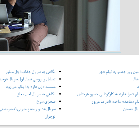
ین روز جشنواره فیلم شهر
نگاهی به سریال جذاب اجل معلق
غال
تحلیل و بررسی فصل اول سریال «وح
د
مستند «ژن هاژ» به ایتالیا می‌رود
لم «سرایدار» به کارگردانی خسرو هریتاش
نگاهی به سریال اجل معلق
لم «شاهد» ساخته نادر ساعی‌ور
صحرای سرخ
ال تاسیان
سریال «دیو و ماه پ
نوجوان