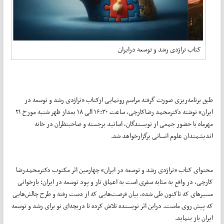
کتاب تراژدی رشد و توسعه درایران
طبق برنامه‌ریزی صورت گرفته مراسم رونمایی ازکتاب «تراژدی رشد و توسعه در
ایران» نوشته دکترمحمد رضاکارچی، ساعت ۱۶:۳۰ الی ۱۸ بعداز ظهر شنبه مورخ ۲۱
مهرماه با حضور جمعی از نویسندگان، اساتید برجسته‌ و صاحبنظران در خانه‌
اندیشمندان علوم انسانی برگزارخواهد شد.
محتوای کتاب «تراژدی رشد و توسعه در ایران» چهارمین اثر مکتوب دکترمحمدرضا
کارچی، در واقع به مثابه سفری است به اعماق تار و پود توسعه در ایران؛ بازخوانی
مسیر‌های که تاکنون طی شده، بیان فرصت‌هایی که از دست رفته و طرح چالش‌هایی
که پیش روی ماست. دراین اثر نویسنده تلاش کرده تا دریچه‌ای نو برای رشد و توسعه
ایران باز بنماید.