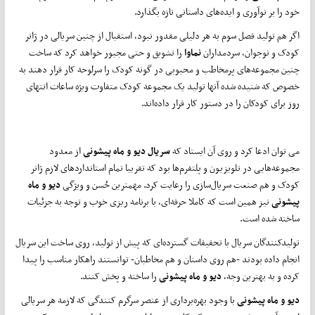
خود را بر نوآوری و ایده‌های داستانی تازه بگذارد.
اگر هم تولید فصل سوم به هر دلیلی مقدور نبود، استقبال از چنین سریالی در ژانر
کودک و نوجوان، سردمداران
نماوا
را تشویق و حتی مجبور خواهد کرد که ساخت
چنین مجموعه‌های پرمخاطب و محبوبی در گونه کودک را سرلوحه کار قرار دهند به
خصوص که شنیده شده آنها تولید یک مجموعه کودک متفاوت ویژه ساعات انتهای
روز برای کودکان را در دستور کار قرار داده‌اند.
می توان ادعا کرد و روی آن ایستاد که
سریال دیو و ماه پیشونی
از معدود
مجموعه‌هایی در تلویزیون و پلتفرم‌ها بود که تقریبا تمام استانداردهای لازم ژانر
کودک و هم صنعت سریال‌سازی را رعایت کرد. مهمترین حُسن و ویژگی
دیو و ماه
پیشونی
نیز همین است که کاملا حرفه‌ای، با برنامه ریزی خوب و توجه به جزئیات
ساخته شده است.
تولیدکنندگان سریال با تحقیقات گسترده‌ای که پیش از تولید، روی ساخت این سریال
انجام داده بودند -هم روی داستان و هم مخاطبان- توانستند راهکار مناسب را پیدا
کرده و به بهترین وجه،
دیو و ماه پیشونی
را ساخته و پخش کنند.
دیو و ماه پیشونی
با وجود بهره‌برداری از عنصر سرگرم کنندگی که لازمه هر سریالی