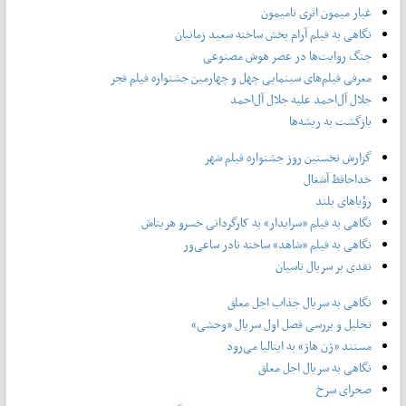
غبار میمون اثری نامیمون
نگاهی به فیلم آرام بخش ساخته سعید زمانیان
جنگ روایت‌ها در عصر هوش مصنوعی
معرفی فیلم‌های سینمایی چهل‌ و چهارمین جشنواره فیلم فجر
جلال آل‌احمد علیه جلال آل‌‌احمد
بازگشت به ریشه‌ها
گزارش نخستین روز جشنواره فیلم شهر
خداحافظ آشغال
رؤیاهای بلند
نگاهی به فیلم «سرایدار» به کارگردانی خسرو هریتاش
نگاهی به فیلم «شاهد» ساخته نادر ساعی‌ور
نقدی بر سریال تاسیان
نگاهی به سریال جذاب اجل معلق
تحلیل و بررسی فصل اول سریال «وحشی»
مستند «ژن هاژ» به ایتالیا می‌رود
نگاهی به سریال اجل معلق
صحرای سرخ