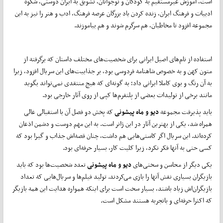
است، آموزش غیرمستقیم به کودکان و نوجوانان، تشویق به ایران دوستی، شکوه
ادبیات و فرهنگ ایران، زنده کردن یاد بزرگان عرصه فرهنگ، ادب و هنر را نیز به این
مجموعه افزود تا مخاطبان، هم سرگرم شوند و هم بیاموزند.
استفاده از نام‌های اصیل ایرانی برای شخصیت‌های مختلف داستان که برگرفته از
متون کهن و به خصوص شاهنامه فردوسی بود، بر جذابیت‌های این سریال افزود، زیرا
به آن رنگ و بوی کاملا ایرانی داد؛ به گونه‌ای که هیچ منتقدی نمی‌تواند بگوید
مانند برخی از تولیدات بعضی از پلتفرم‌ها کپی از روی آثار خارجی بود.
باید پذیرفت مجموعه
دیو و ماه پیشونی
که پخش دو فصل آن با استقبالی عالی
همراه شد، یکی از بهترین آثار در این ژانر است. به این مهم دوست و دشمن اذعان
کرده‌اند. این سریال اگر کاستی‌هایی هم داشت، چنان قصه‌اش جذاب و گیرا بود که
کسی حتی به آنها فکر نکرد، زیرا کلیت کار، بسیار حرفه‌ای بود.
یکی دیگر از محاسن و سختی‌های
دیو و ماه پیشونی
تعدد شخصیت‌ها بود که باید
بازیگران بسیاری نقش آنها را بازی می‌کردند. تولید فیلم‌ها و سریال‌هایی که تعداد
بازیگران‌اش زیاد باشند، بسیار سخت است برای اینکه همواره هدایت این همه بازیگر
که اکثرا حرفه‌ای و باتجربه هستند مشکل است.