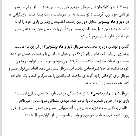
تهیه کننده و کارگردان این سریال -مهدی یاری و حسین قناعت- از تمام تجربه و
توانایی خود بهره گرفتند تا توانستند به این موفقیت دست پیدا کنند. بازیگرانی که
در
دیو و ماه پیشونی
مقابل دوربین رفتند، اغلب‌شان بهترین بازی خود را ارائه
دادند.ب ه همین دلیل مخاطبان، بسیار زود آنان را در نقش شان پذیرفته و حس
همذات پنداری آنان سریع گل کرد.
گفتن و نوشتن درباره محسنات
سریال دیو و ماه پیشونی
۲
از آن جهت اهمیت
بیشتری می‌یابد که بدانیم ژانر کودک و نوجوان در ایران با وجود درخشش در دهه
شصت و هفتاد، سالهاست که جدی گرفته نمی‌شود و در حد جشنواره دورهمی‌
کودک مانده اما حالا نمونه‌هایی مانند این سریال نشان می‌دهد اتفاقا می‌توان فیلم و
سریال برای کودکان را به گونه‌ای ساخت که والدین را هم سرگرم کند و یک خانواده
کنار هم به تماشای اثر بنشیند.
سریال
دیو و ماه پیشونی
۲
به تهیه‌کنندگی مهدی یاری که مجری طرح آن صادق
یاری بود از طریق پلتفرم نماوا عرضه شد. مهدی سلطانی سروستانی، میرطاهر
مظلومی، نگین معتضدی، سوسن پرور، آشا مهرابی، سیروس همتی، سیاوش چراغی
پور، الهام جدی، ستایش موسوی و رامین ناصرنصیر بازیگران سریال هستند.