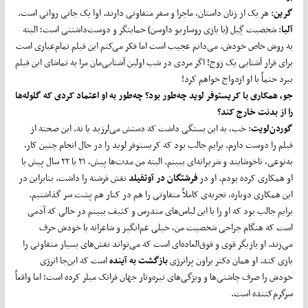
گرین
: هر یک از زنان داستان، ماجرا و سفر متفاوتی دارند. اوا یک جانی روانی است.
آلبا
: شخصیت گِیل (با بازی روساریو داوسن) حمایتگر و دوست‌داشتنی است؛ البته
به روش خاص خودش. می‌دانم عجیب است اما فکر می‌کنم این فیلم تمام‌عیاری است
برای قرار آشنایی یک زوج! اگر مردی در شب اولین آشنایی‌مان مرا به تماشای این فیلم
ببرد حتماً با او ازدواج خواهم کرد!
جو، همکاری با کریستوفر لوید چه‌طور بود؟ چه‌طور به او اعتماد کردی که گلوله‌ها
را از بدنت خارج کند؟
گوردن‌لویت
: خب، به این بستگی داشت که دستش می‌لرزید یا نه. این صحنه از
فیلم را دوست دارم. برایم جالب بود که کریستوفر لوید را در حال انجام چنین کار،
به‌نوعی، ناخوشایند و شریرانه‌ای ببینم. البته من مدت‌ها پیش، ۲۱ یا ۲۲ سال پیش با
او همکاری کرده بودم. او در
فرشتگان در آوتفیلد
نقش فرشته را داشت. بنابراین در
این همکاری دوباره، تجربه‌ی کاملاً متفاوتی را هم در کنار هم پشت سر گذاشتیم.
برایم جالب بود که او را با این لباس‌های مندرس و کثیف ببینم در حالی که آدمی
است که هنگام جراحی شخصیت من، خیلی غم‌انگیز و شاعرانه با خودش حرف
می‌زند. او بازیگر قوی و فوق‌العاده‌ای است که می‌تواند نقش‌های بسیار متفاوتی را
بازی کند. او همان دکتر براون پرانرژی
بازگشت به آینده
است که این‌جا انرژی
خودش را صرف چاشنی‌ها و ویژگی‌های تیره‌وتار جهان فرانک میلر کرده است؛ اما واقعاً
سرگرم‌کننده است.