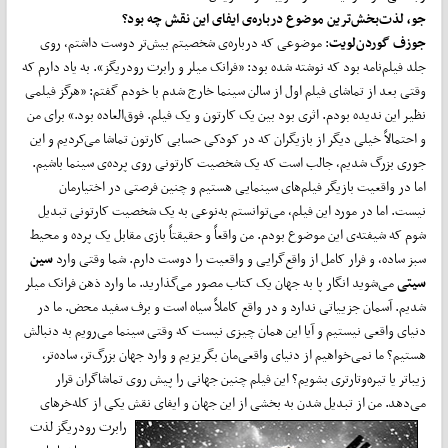
جو، لذت‌بخش‌ترین موضوع درباره‌ی ایفای این نقش چه بود؟
جوزف گوردن‌لویت
: موضوعی که درباره‌ی شخصیتم بیش‌تر دوست داشتم، روی
جلد فیلم‌نامه بود که نوشته شده بود: «فرانک میلر و رابرت رودریگز». به یاد دارم که
وقتی بعد از تماشای فیلم اول از سالن سینما خارج شدم با خودم گفتم: «هرگز فیلمی
نظیر این ندیده بودم. اثری بود بین یک کارتون و یک فیلم. فوق‌العاده بود.» برای من
و احتمالاً خیلی دیگر از بازیگران که در کودکی حسابی کارتون تماشا می‌کردیم و این
جوری بزرگ شدیم، جالب است که یک شخصیت کارتونی روی پرده‌ی سینما باشیم.
اما در واقعیت بازیگر فیلم‌های سینمایی هستیم و چنین فرصتی در اختیارمان
نیست. اما در مورد این فیلم، می‌توانستم به‌نوعی به یک شخصیت کارتونی تبدیل
شوم که شیفته‌ی این موضوع بودم. من واقعاً و حقیقتاً بازی مقابل یک پرده و محیط
سبز ساده، و فرار کامل از واقع‌گرایی و واقعیت را دوست دارم. شما وقتی وارد
سین
سیتی
می‌شوید انگار پا به جهان یک کتاب مصور می‌گذارید. ما وارد ذهن فرانک میلر
شدیم. آسمان جزییاتی ندارد و در واقع کاملاً سیاه است و برف سفید محض. ما در
دنیای واقعی نیستیم و آیا این همان چیزی نیست که وقتی سینما می‌رویم به دنبالش
هستیم؟ ما نمی‌خواهیم از دنیای واقعی‌مان بگریزیم و وارد جهان بزرگ‌تر، ساده‌تر،
زیباتر یا تیره‌وتارتری بشویم؟ این فیلم چنین جهانی را پیش روی تماشاگران قرار
می‌دهد. من از تبدیل شدن به
بخشی از این جهان و ایفای نقش یکی از کله‌خرهای
رابرت رودریگز لذت