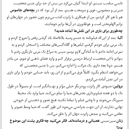
نانسی مناسب نیستم. او ابتدا گمان می‌کرد من بیش از حد برای چنین شخصیت
شیرین و معصومی، قوی و سرسخت هستم. بعد از آن بود که در
بچه‌های جاسوس
هم با هم کار کردیم. من از همکاری با رابرت لذت می‌برم چون حضور در جهان‌های او
برایم الهام‌بخش است و غوطه‌وری در آن‌ها برایم خوشایند.
چه‌طوری برای بازی در این نقش‌ها آماده شدید؟
آلبا
: بعد از این‌که فیلم‌نامه به دستم رسید بلافاصله یاد گرفتن رقص را شروع کردم و
یک مربی برای خودم گرفتم. لباس‌ها و گلاه‌گیس‌های مختلف را امتحان کردم و به
تمرین ادامه دادم تا به آمادگی لازم برسم. سپس به سراغ یک مربی بازیگری رفتم تا
بتوانم با این شخصیت ارتباط درستی برقرار کنم و وارد فضای ذهنی او شوم. من مادر
هستم. دوتا بچه دارم. یک شرکت را اداره می‌کنم. پس با چنین شخصیتی که
می‌خواهد انتقام بگیرد کاملاً فرق می‌کنم و از این رو، باید حسابی خودم را برای بازی
در این نقش آماده می‌کردم.
برولین
: شیوه‌ی کار رابرت رودریگز خیلی مؤثر و بهت‌انگیز است. او معمولاً در طول
یک یا دو هفته فیلم‌برداری بخش‌های شما را تمام می‌کند. شما وارد یک محیط
سبزرنگ می‌شوید و تا وقتی فیلم را تماشا نکنید هیچ تصور و ذهنیتی از خروجی
نهایی ندارید. از این جهت به‌راحتی می‌شود این طور گفت که شما وسط تصویر را
نقاشی می‌کنید و بعدش رابرت جهان اثر را خلق می‌کند.
زنان
سین سیتی
عصبانی و درمانده‌اند. فکر می‌کنید چه فکری پشت این موضوع
بود؟