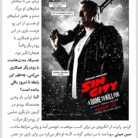
بردم. من با تماشای
فیلم‌های او بزرگ
شدم و عاشق فیلم‌های
او هستم. از این رو
فرصت بازی در این
فیلم و همکاری با
رودریگز واقعاً
هیجان‌انگیز بود.
جسیکا، مدت‌هاست
با رودریگز همکاری
می‌کنی، چه‌طور این
رابطه تا امروز باقی
مانده است؟
آلبا
: اولین بار وقتی
هفده‌ساله بودم در
آزمون بازیگری فیلمی
از رودریگز شرکت
کردم. رابرت از انگیزه‌ی من برای کسب موفقیت خوشش آمد و وقتی شرایط ساخت
سین سیتی
مهیا شد با من تماس گرفت. البته او فکر می‌کرد من برای بازی در نقش