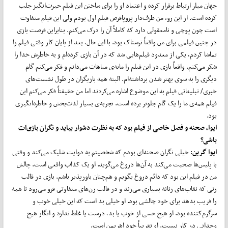
جهان میلر ارتباط برقرار کرده و اعتماد او را برای ساختن این فیلم حیرت‌انگیز جلب
کرده است. از این رو، من طرف‌دار پروپاقرص فیلم اول بودم ولی این فیلم متفاوت
است چون پوچی و نامعقولی دارد که کاملاً آن را درک می‌کنم. بنابراین فرصت بازی
در چنین فیلمی برای من واقعاً ترسناک بود. با این حال، بعد از پایان کار وقتی فیلم را
تماشا کردم، یکی از معدود فیلم‌هایی شد که در آن بازی کرده‌ام و به خاطرش خدا را
شکر می‌کنم. واقعاً بازی در این فیلم را مایه‌ی مباهات می‌دانم و فکر می‌کنم گام
دیگری را به سوی بهتر شدن برداشته‌ام. البته همه بازیگران در طول نشست‌های
خبری/ تبلیغاتی فیلم به این موضوع اشاره می‌کردند اما من حقیقتاً فکر می‌کنم این
فیلم همه‌ی ما را یک گام جلوتر برده است. تجربه‌ی بسیار لذت‌بخش و خاطره‌انگیزی
بود.
ایوا، صحنه و فصل خاصی از فیلم بود که به نظرت دشوار بیاید و نگران بازی‌ات
باشی؟
ایوا گرین
: خیلی نگران صحنه‌ای بودم که شخصیتم به دوایت شلیک می‌کند و وقتی
با پلیس‌ها صحبت می‌کند به آن‌ها دروغ می‌گوید. او یک کذاب واقعی است. چالش
من در فیلم این بود که دائم دروغ بگویم و هم‌چنان باورپذیر باشم. بازی در قالب
زنی که نقاب‌های زنانه بسیاری می‌زند و در قالب زن‌های متفاوتی فرو می‌رود تا همه
را فریب بدهد برای خود چالشی بود. او خیلی بد است که این خیلی خوب و
سرگرم‌کننده بود. او هیچ حسی از خوب یا بد، درست یا غلط ندارد و انگار هیچ
وجدانی در کار نیست. او تقریباً خود اهریمن است.