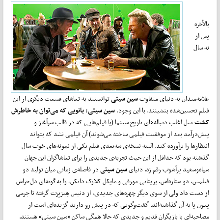
بالأخره
پس از
نه سال
علاقه‌مندان به دنیای متفاوت
سین سیتی
توانستند به تماشای قسمت دیگری از این
فیلم تحسین‌شده بنشینند. با این وجود،
سین سیتی: بانویی که می‌توان به خاطرش
کشت
مثل اغلب دنباله‌های تاریخ سینما (یا فیلم‌هایی که در قالب سرآغاز و
پیش‌درآمد بعد از موفقیت فیلمی ساخته می‌شوند) آن فیلمی نشد که بتواند
انتظارها را برآورده کند. البته نسخه‌ی سه‌بعدی فیلم یکی از نمونه‌های خوب سال
گذشته بود که حداقل از این حیث تجربه‌ی جدیدی را برای تماشاگران این جهان
سیاه‌وسفید پرآشوب رقم زد. دنیای
سین سیتی
در فاصله‌ی زمانی میان تولید دو
فیلمش، دو ستاره‌اش، بریتانی مورفی و مایکل کلارک دانکن، را به‌گونه‌ای دل‌خراش
از دست داد ولی از سوی دیگر چهره‌های جدیدی، از دنیس هِیزبِرت گرفته تا جرمی
پیون پا به آن گذاشته‌اند. گفت‌وگویی که در پیش رو دارید گزیده‌ای است از
مصاحبه‌ای با بازیگران قدیم و جدیدی که حالا همگی ساکن «سین سیتی» هستند.