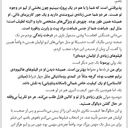
باشم.
پذیرفتنی است که شما را با هم در یک پروژه ببینیم چون بخشی از لیو در وجود
تو هست. هر دو شما حس زنانه‌ی نیرومندی دارید و یک جور کاریزمای ذاتی. او
همیشه همین طور بوده. چهره‌ی تو ویژگی‌های مشخصی دارد و البته لطیف است؛
مثل لیو. شباهت شما از جنس شباهت براد پیت و رابرت ردفورد است.
می‌دانی قشنگش کجاست؟ وقتی مشغول بازی در
درخت زندگی
بودم سر یک
صحنه ترنس مالیک گفت: «جسیکا تو مثل جوانی‌های لیو اولمان هستی.» واقعاً همین
را گفت. آن زمان از شنیدن این حرف تعجب کردم.
فیلم‌های زیادی از اولمان دیده‌ای؟
بله. ولی
پرسونا
یک چیز دیگر است.
برای من
فریادها و نجواها
بهترین است. همیشه دیدن او در فیلم‌های هالیوودی
برایم عجیب بوده گرچه مثلاً در کمدی رومانتیکی مثل
چهل قیراط
(میلتن
کاتسلاس) او یک کیفیت خاص شمالی (اسکاندیناویایی) به نقش داده.
بله، اما هم‌چنین یک جور کیفیت اثیری هم در او هست.
دوشیزه جولی
بازی زیادی را از تو و کالین فارل طلب می‌کند. هر دو تقریباً بی‌وقفه
در حال گفتن دیالوگ هستید.
و این دیالوگ‌ها کیفیت تئاتری دارند. این را از پیش می‌دانستم و پس از صحبت با
اولمان هم حدسم تأیید شد. در انتخاب فیلم‌ها سعی می‌کنم باهوش باشم. این فیلم
برای من مثل یک جهش بزرگ بود. واقعاً تجربه‌ی مهمی بود چون من و لیو هرگز این