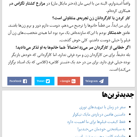
واقعاً امیدوارم. البته من با ایمی مان (دختر مایکل مان) در
مزارع کشتار تگزاس
هم
همکاری کرده‌ام.
کار کردن با کارگردانان زن تجربه‌ی متفاوتی است؟
برای من ابداً. من قطعاً خانم‌ها را ترجیح می‌دهم. دوست دارم دور و برم زن‌ها باشند.
عاشق
خدمتکار
بودم با این‌که سازنده‌اش یک مرد بود اما همه‌ی شخصیت‌های زن آن
فیلم را خیلی دوست داشتم. کلی خوش گذشت.
اگر خطایی از کارگردان سر می‌زد احتمالاً شما خانم‌ها به او تذکر می‌دادید!
بله دقیقاً. برای من کارگردان زن و مرد فرقی ندارد. اما کارگردانی که خودش بازیگر
بوده خیلی فرق دارد. برای من در حد یک «مَستر کلاس» (کلاسی که یک استاد برگزار
می‌کند) است.
Facebook
Tweet
Google+
Telegram
جدیدترین‌ها
سفر در زمان با تمهیدهای نوری
داستین هافمن درباره‌ی مایک نیکولز
فقط کیفیت فیلم‌ها برای ما اهمیت دارد
به سیاه‌بختی خودمان می‌خندیم!
خانواده کانون محبت و تنش است