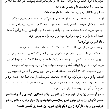
بازآفریده شود. قشنگی تئاتر این است که بازیگر مجاز است پیوسته در حال مکاشفه و
بده‌بستان با شخصیت‌ها و مضمون‌ها باشد.
همکاری با کالین فارل برایت باید دشوار بوده باشد.
او بسیار دوست‌داشتنی است. او به‌راستی چشم‌گیر است. همه چیزش چشم‌گیر
است. او خیلی دوست‌داشتنی‌ است. یک روز زانویم که چند سال قبل جراحی شده
بود درد می‌کرد. چند ساعت بعد او با باند و پماد آمد و با لهجه‌ی ایرلندی‌اش گفت:
«همه این‌ها را برای زانوی تو آورده‌ام.» و زانویم را باندپیچی کرد.
زیاد تمرین می‌کردید؟
دو هفته تمرین کردیم. کلیت کار مثل یک تئاتر ضبط‌شده است. بی‌تردید
هدف‌گذاری ما بر همین اساس بود. طوری تمرین کردیم که گویی می‌خواهیم نمایش
را روی صحنه اجرا کنیم. از دو هفته قبل‌ترش با معلم لهجه (که یک خانم بود) تمرین
می‌کردم. او با من به ایرلند آمد و همیشه همراهم بود و من موظف بودم همیشه
طوری صحبت کنم که انگار سر صحنه هستم و دوربین روشن و آماده‌ی فیلم‌برداری
است. اواخر تمرین بازیگری بود که به تشخیص لیو معلمم از من جدا شد. جمعه بود و
قرار بود دوشنبه فیلم‌برداری شروع شود. نمی‌دانستیم چه اتفاقی قرار است بیفتد. به
نظرم تأثیر آموزش لهجه خیلی ارزشمند بود.
با دو فیلم‌ساز زن یعنی لیو اولمان و کاترین بیگلو همکاری کرده‌ای و قرار است در
همسر نگهبان باغ‌وحش
نیکی کارو (سازنده‌ی فیلم‌های
وال‌‌سوار
و
نورث کانتری
) هم
در فیلمی از یک کارگردان زن دیگر بازی کنی. این همکاری قطعی شده؟