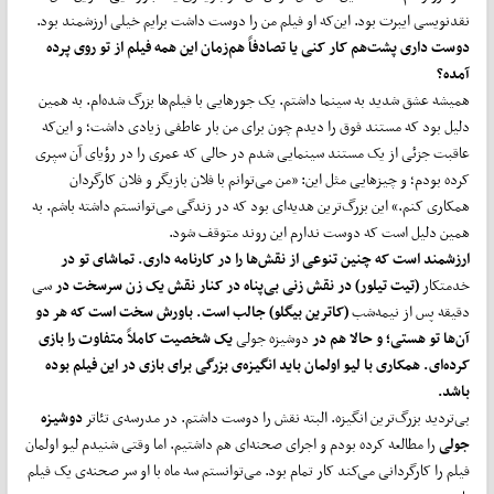
نقدنویسی ایبرت بود. این‌که او فیلم من را دوست داشت برایم خیلی ارزشمند بود.
دوست داری پشت‌هم کار کنی یا تصادفاً هم‌زمان این همه فیلم از تو روی پرده
آمده؟
همیشه عشق شدید به سینما داشتم. یک جورهایی با فیلم‌ها بزرگ شده‌ام. به همین
دلیل بود که مستند فوق را دیدم چون برای من بار عاطفی زیادی داشت؛ و این‌که
عاقبت جزئی از یک مستند سینمایی شدم در حالی که عمری را در رؤیای آن سپری
کرده بودم؛ و چیزهایی مثل این: «من می‌توانم با فلان بازیگر و فلان کارگردان
همکاری کنم.» این بزرگ‌ترین هدیه‌ای بود که در زندگی می‌توانستم داشته باشم. به
همین دلیل است که دوست ندارم این روند متوقف شود.
ارزشمند است که چنین تنوعی از نقش‌ها را در کارنامه داری. تماشای تو در
خدمتکار
(تیت تیلور) در نقش زنی بی‌پناه در کنار نقش یک زن سرسخت در
سی
دقیقه پس از نیمه‌شب
(کاترین بیگلو)
جالب است. باورش سخت است که هر دو
آن‌ها تو هستی؛ و حالا هم در
دوشیزه جولی
یک شخصیت کاملاً متفاوت را بازی
کرده‌ای. همکاری با لیو اولمان باید انگیزه‌ی بزرگی برای بازی در این فیلم بوده
باشد.
بی‌تردید بزرگ‌ترین انگیزه. البته نقش را دوست داشتم. در مدرسه‌ی تئاتر
دوشیزه
جولی
را مطالعه کرده بودم و اجرای صحنه‌ای هم داشتیم. اما وقتی شنیدم لیو اولمان
فیلم را کارگردانی می‌کند کار تمام بود. می‌توانستم سه ماه با او سر صحنه‌ی یک فیلم