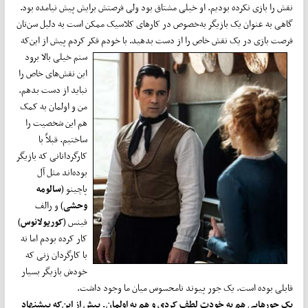
نقش را بازی نکرده بودیم. او خیلی مشتاق بود ولی فرصتش برایش پیش نیامده بود.
گاهی به عنوان یک بازیگر به‌خصوص در کارهای کلاسیک ممکن است به دلیل سن‌تان
فرصت بازی در یک نقش خاص را از دست بدهید. با خودم فکر کردم پیش از این‌که
سنم
خیلی بالا برود
این نقش‌های خاص را
نباید از دست بدهم.
من و اولمان به کمک
هم این شخصیت را
ساختیم. قبلاً با
کارگردانانی که بازیگر
بوده‌اند مثل آل
پاچینو (
سالومه
وحشی
) و رالف
فینس (
کوریولانوس
)
کار کرده بودم اما نه
با کارگردان زنی که
خودش بازیگر بسیار
قابلی بوده است. یک جور پیوند نامحسوس میان ما وجود داشت.
یک جورهایی هم به خودت لطف کردی و هم به اولمان. پیش از این‌که پیشنهاد