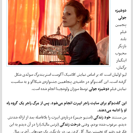
دوشیزه
جولی
پنجمین
فیلم
بلند
بازیگر
محبوب
اینگمار
برگمان،
لیو اولمان است که بر اساس نمایش کلاسیک آگوست استریندبرگ سوئدی شکل
گرفته است. این گفت‌وگو در حاشیه‌ی پنجاهمین جشنواره‌ی شیکاگو و به مناسبت
نمایش فیلم
دوشیزه جولی
توسط سوزان ولوشچینا انجام شده است.
این گفت‌وگو برای سایت راجر ایبرت انجام می‌شود. پس از مرگ راجر یک گروه راه
او را ادامه می‌دهند.
من مستند
خود زندگی
(استیو جیمز) درباره‌ی ایبرت را بلافاصله بعد از ارائه شدنش
دیدم. مرعوب شده بودم. وقتی
درخت زندگی
(ترنس مالیک) را در آن دیدم به این
فکر فرو رفتم که نخستین سال گل کردن من در بازیگری یک جورهایی آخرین سال