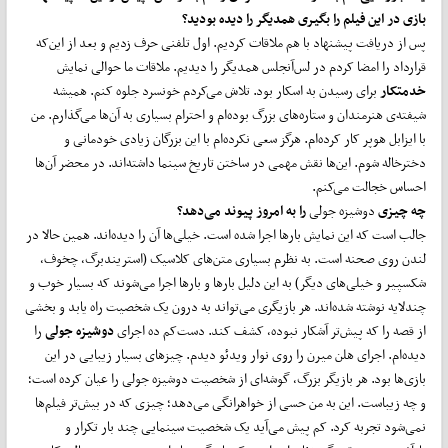
بازی در این فیلم را بگیری همدیگر را دیده بودید؟
پس از دریافت پیشنهاد با هم ملاقات کردیم. اول تلفنی حرف زدیم و بعد از این‌که
قرارداد را امضا کردم در لس‌آنجلس همدیگر را دیدیم. ملاقات ما حوالی نمایش
خدمتکار
برای رسیدن به اسکار بود. تلاش می‌کردم خونسرد جلوه کنم. همیشه
شیفته‌ی هنرمندان و ستاره‌های بزرگ بوده‌ام و احترام بسیاری به آن‌ها می‌گذارم. من
با ایزابل هوپر کار کرده‌ام. هرگز سعی نکرده‌ام با این بزرگان زیادی خودمانی و
دخترخاله شوم. این‌ها نقش مهمی در ساختن تاریخ سینما داشته‌اند. در محضر آن‌ها
احساس خجالت می‌کنم.
چه چیزی
دوشیزه جولی
را به امروز پیوند می‌دهد؟
جالب است که این نمایش بارها اجرا شده است. خیلی‌ها آن را دیده‌اند. همین حالا در
لندن روی صحنه است. به نظرم بسیاری متن‌های کلاسیک (استریندبرگ، چخوف،
شکسپیر و خیلی‌های دیگر) به این دلیل بارها و بارها اجرا می‌شوند که بسیار خوب و
چندلایه نوشته‌ شده‌اند. هر بازیگری می‌تواند به درون یک شخصیت راه یابد و بخشی
از قصه را که پیش‌تر آشکار نبوده، کشف کند. دست‌کم ده اجرای
دوشیزه جولی
را
دیده‌ام. اجرای هلن میرن را روی نوار ویدئو دیدم. چیزهای بسیار زیبایی در این‌
بازی‌ها بود. هر بازیگر بزرگ، گوشه‌ای از شخصیت دوشیزه جولی را عیان کرده است؛
و چه زیباست. این به من حسی از خواهرانگی می‌دهد؛ چیزی که در بیش‌تر فیلم‌ها
نمی‌شود تجربه کرد. کم پیش می‌آید یک شخصیت سینمایی چند بار تکرار و