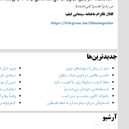
من پذیرا هستم! (می‌خندد).
کانال تلگرام ماهنامه سینمایی فیلم:
https://telegram.me/filmmagazine
جدیدترین‌ها
سفر در زمان با تمهیدهای نوری
شرم، ابزار
داستین هافمن درباره‌ی مایک نیکولز
نسخه‌ی کوتا
فقط کیفیت فیلم‌ها برای ما اهمیت دارد
نیمی از مو
به سیاه‌بختی خودمان می‌خندیم!
نتفلیکس صن
خانواده کانون محبت و تنش است
واقعاً رها و
استعاره‌ای درباره تمام دنیا و نه فقط فلسطین
کیفرخواستی
آرشیو