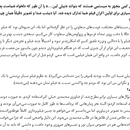
کمی مجهز به سیستمی هستند که بتواند «بیلی لین...» را آن طور که دلخواه شماست پ
اری برای اولین اکران فیلم شما تدارک دیده شد. آیا دیشب صدا و تصویر دقیقاً همان چیز
سینماهای مختلف، فرمت‌های متفاوتی را در نظر گرفته‌ایم. اما بله، این شیوه‌ای بود که فیلم را
 حالا با دقت روی تعداد فریم‌ها و رزولوشن‌های متفاوت کار می‌کنیم. نسخه‌ی دیشب بهترین ف
م را با «دالبی ویژن» تلفیق کنیم که امکان‌پذیر نبود و احتمالاً چند فیلم و تجربه‌ی دیگر تا 
 حقیقت این فراتر از آن چیزی است که در هنگام فیلم‌برداری دیدم چون مانیتور من شصت فریم 
 کم‌تر داشت. در واقع این همان فیلمی است که سعی کردم قبل از این‌که واقعاً بتوانم ببینمش
خیلی شبیه این حالت بودند (سرش را بین دستانش می‌گیرد). به نظرم فیلم بسیار پرتنشی با ی
 و نگرانی من این بود که مردم چه واکنشی نسبت به فیلم نشان می‌دهند (می‌خندد).
؟
ال‌های بسیاری برایم مطرح شد. از فناوری سه‌بعدی خیلی کم استفاده کردم. به صورت دوبعد
د استفاده کردم؛ البته بجز زمان‌هایی که برداشت‌ها به طور کامل به صورت سی‌جی‌آی ‌بودند و 
میشن به تصویر دربیاورم. اما می‌دانستم که می‌خواهم به چنین فیلم‌برداری کاملاً غوطه‌ورکننده‌
عث خلاص شدن از فلاش‌ها در قالب سه‌بعدی می‌شود. این دلیل واضحی است که چرا می‌خواستم
شناخته‌هایی هم در خصوص میزان نور و تغییرهای ضروری وجود داشت و دانشی که باید به آن م