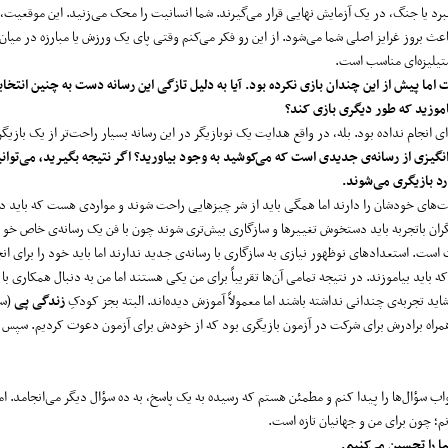
د یا جنگ، در یک آزمایش نهایی قرار می‌گیرند. شما انسانیت را محک می‌زنید. این موقعیت، 
ث بروز غرایز اصلی شما می‌شود. از این رو فکر می‌کنم وقتی پای یک ورزش یا مبارزه در میان 
تیلیزه‌ای مناسب است.
ت اما پیش از این چندان بازی نکرده بود. آیا به دلیل تازگی این رسانه دست به چنین انتخابی
یاموزید که طور دیگری بازی کند؟
ی انجام نداده بود. بله، در واقع هدایت یک نوبازیگر در این رسانه بسیار راحت‌تر از یک بازیگر
گیزی از رسانه
ی جدیدی است که می‌کوشید به وجود بیاورید؟ اگر نتیجه بگیرید، می‌توانی
ارد بازیگری می‌شوند.
لیت‌های خودشان را دارند اما همگی باید از شر چیزهایی راحت شوند و مواردی هست که باید در 
ران باتجربه باید دستخوش تغییرها و سازگاری بیش‌تری شوند چون با فن یک رسانه‌ی خاص خو گر
 است. استعدادهای نوظهور نیازی به سازگاری با رسانه‌ی جدید ندارند اما باید خود را برای انج
باید بیاموزند. در نتیجه تمامی آن‌ها تقریباً برای من یکی هستند اما من به دنبال همکاری با ب
د تجربه‌ی چندانی نداشته باشند اما معمولاً آموزش دیده‌اند. البته بجز کودکِ
زندگی پی
(سو
و همراه برادرش برای شرکت در آزمون بازیگری بود که از خودش برای آزمون دعوت کردیم. سپس ا
واب سؤال‌ها را پیدا کنم و مطمئن هستم که رسیده به یک پاسخ، به ده سؤال دیگر می‌انجامد. ام
نم؛ چون برای من و جهانیان تازه است.
 را تحسین می‌کنیم.