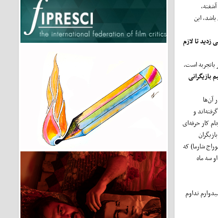
آشفته،
باشد، این
 زدید تا لازم
 باتجربه است.
م بازیگرانی
آن‌ها
فته‌اند و
ام کار حرفه‌ای
ازیگران
راج شارما) که
و سه ماه
یدوارم تداوم