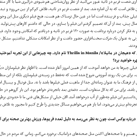
داری شصت فریم در ثانیه عبور می‌کنید از نظر روان‌شناختی هم شیوه‌ی درگیری شما با کار مت
فلاش‌ است که به آن اشاره شد. بعد از شصت فریم در ثانیه، فلاش کم‌کم از بین می‌رود و تبد
لی جذاب و فریبنده است اما در عین حال ترسناک هم هست، هیچ فیلم دیگری مثل این وجود 
ال پیش، بعد از آن‌که تصمیم گرفتم این فیلم را بسازم، در حالی که داشتم کارهای پیش‌تولید ر
می‌دادم شروع کردم به فکر کردن درباره برداشت به صورت ۱۲۰ فریم در ثانیه و دریافتم که امکانش وجود 
ی به عنوان یک شرکت سخت‌افزاری حضور داشت و از نظر امکانات مشکلی نداشتیم. مشکل ن
ودند.
 که «هیجان در مانیلا»/
Thrilla in Manila
نام دارد، چه چیزهایی از این تجربه آموختید
هره خواهید برد؟
یلی چیزها به من خواهد آموخت که از همین امروز آغاز شده است. با اظهار نظر فیلم‌سازان دی
 برای من یک روند آموزشی شروع شده است که نه‌فقط در زمینه‌ی فیلم‌سازی بلکه از این منظر
از فرهنگ ما به عنوان رسانه‌ای جدا از ماهیت فعلی فیلم‌ها باشد یا نه. مثل فوتبال و بیسبال ا
شد. برای من که به‌کل متفاوت است. دفعه‌ی بعد باتجربه‌تر خواهم بود. این بار گروهم در حا
دانستیم این فیلم چه‌طور از آب درخواهد آمد. الان خیلی از مشکل‌های فنی ما تا حدودی برطر
جربه‌ام بیش‌تر می‌شود، اما باز هم می‌خواهیم مسائل جدیدی را طرح کنیم تا مجبور به تلاش ب
 درباره بوکس است چون به نظر می‌رسد به دلیل تعدد فریم‌ها، ورزش بهترین صحنه برای آ
س هستم و با صحنه‌های اکشن مثل صحنه‌های دراماتیک برخورد می‌کنم. زمانی که مردم در حال