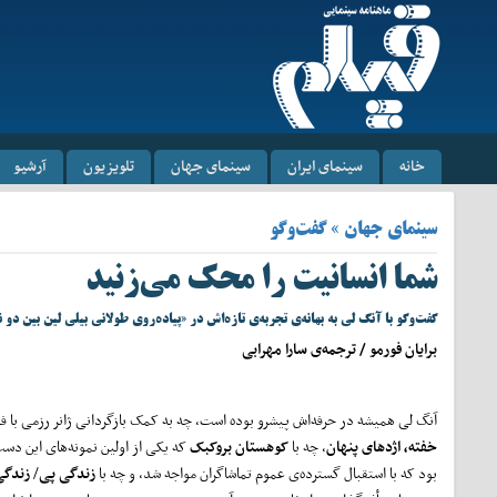
خانه
سینمای ایران
سینمای جهان
تلویزیون
آرشیو
سینمای جهان » گفت‌وگو
شما انسانیت را محک می‌زنید
گفت‌وگو با آنگ لی به بهانه‌ی تجربه‌ی تازه‌اش در «پیاده‌روی طولانی بیلی لین بین دو ن
برایان فورمو / ترجمه‌ی سارا مهرابی
آنگ لی همیشه در حرفه‌اش پیشرو بوده است، چه به کمک بازگردانی ژانر رزمی با ف
خفته، اژد
های پنهان
، چه با
کوهستان بروکبک
که یکی از اولین نمونه‌های این دست
بود که با استقبال گسترده‌ی عموم تماشاگران مواجه شد، و چه با
زندگی پی
/
زندگی