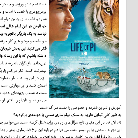
هستند، چه در ورزش و چه در نبر
پرهرج‌ومرج یا خصمانه است و باع
شیوه و قالب برای چنین درام اس
جو اَلوین در این فیلم عالی اس
نباشد به یک بازیگر باتجربه ب
جو دانشجو بود و هیچ کار حرفه‌ا
فکر می
کنید این بخش هیجان‌ان
داشته باشیم که با این رسانه و
نمی‌دانم. بازیگران باتجربه قاب
پیشرفت کنند. فکر می‌کنم بازیگ
بازی در این رسانه بسیار متفاوت
اصلاح کنند و این مهارتی است که 
مستعد هستم. چهره‌های جدید شای
من در دبیرستان او را یافتم. ا
آموزش و تمرین فشرده و خصوصی را پشت سر گذاشت.
به طور کلی تمایل دارید به سبک فیلم
سازی سنتی یا دوبعدی برگردید؟
نه، الان نه. در این دنیای تازه سؤال‌های زیادی برایم شکل گرفته است. می‌خواهم ج
این تجربه تا مدتی برایم میسر باشد. می‌خواهم درباره این نوع فیلم‌سازی بیش‌تر بدا
خب، مطمئناً آغاز چنین کاوش و سیاحتی شجاعت می‌خواهد که از این بابت شما