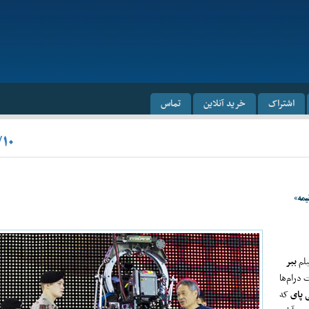
اشتراک
خرید آنلاین
تماس
/۱۰
یمه»
یلم
ببر
 درام‌ها
 پای
که