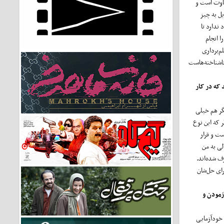
فاوت است و
یل به چیز
ندارد تا
ا انجام
دارد. فیلم‌برداری
اشناخته‌هاست
 که در کار
گر هم خیلی
 که این نوع
ست و قرار
لی به من
ف شده‌اند.
رای حل‌شان
زمودن و
خودآزمایی