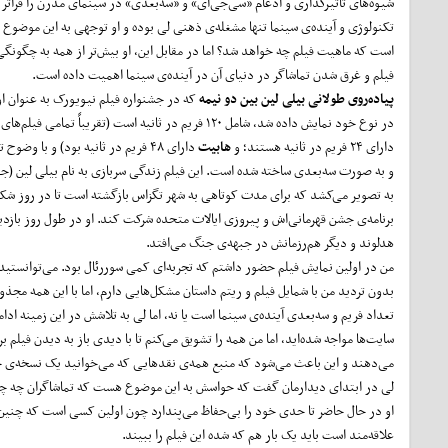
شیوه‌های تأثیرگذاری و ادغام «سی‌جی‌آی» و «سه‌بعدی» در سینمای مدرن را فراتر ‌بر
تکنولوژی و آینده‌ی سینما تنها مشغله‌ی ذهنی لی بوده و او توجهی به این موضوع 
است که ماهیت فیلم چه خواهد شد؟ اما در مقابل این، او بیش‌تر از همه به چگونگ
فیلم و غرق شدن تماشاگر در دنیای آن در آینده‌ی سینما اهمیت داده است.
پیاده
روی طولانی بیلی لین بین دو نیمه
که در جشنواره فیلم نیویورک به عنوان او
در نوع خود نمایش داده شد، شامل ۱۲۰ فریم در ثانیه است (تقریباً تمامی فیل
دارای ۲۴ فریم در ثانیه هستند؛ و
هابیت
و به صورت سه‌بعدی ساخته شده است. این فیلم زندگی سربازی به نام بیلی لین (جو ا
به تصویر می‌کشد که برای مدت کوتاهی به شهر تگزاس بازگشته است تا در روز شکر
برنامه‌ی جشن قهرمانی‌اش و پیروزی ایالات متحده شرکت کند. او در طول روز باز
هدلوند و دیگر هم‌رزمانش در جبهه‌ی جنگ می‌افتد.
من در اولین نمایش فیلم حضور داشتم که تجربه‌ای کمی سوررئال بود. می‌توانستید اح
بدون تردید من با شمایل فیلم و ریتم داستان مشکل‌هایی دارم، اما با این همه 
تعداد فریم و سه‌بعدی آینده‌ی سینما است یا نه، اما لی به تلاشش در این زمینه اد
سایت‌ها مواجه شده‌اید، اما من همه را تشویق می‌کنم تا با دیدی باز به دیدن فیلم 
می‌دهند و این باعث می‌شود که منبع همه‌ی نقدهایی که می‌خوانید یک نسخه‌ی خ
لی در ابتدای دیدارمان گفت که حواسش به این موضوع هست که تماشاگران چه چ
او در حال حاضر تا حدی خود را بی‌حفاظ می‌پندارد چون اولین کسی است که چنین رس
علاقه‌مند است باید یک بار هم که شده این فیلم را ببیند.