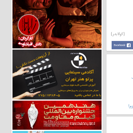
[کولایدر]
Facebook
م!