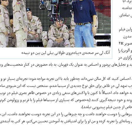
د. آیا
نداشته
ی تماشای
لین فیلم
م‌های مدرن
دارای ۴۸ فریم در ثانیه بود) و با وضوح تصویر ۴K
َلوین) را
آنگ لی سر صحنه‌ی «پیاده‌روی طولانی بیلی لین بین دو نیمه»
گزاری در
دید و تجلیل‌های پرشور و احساس به عنوان یک قهرمان، به یاد حضورش در کنار شخصیت‌های و
ساس کنید که کل سالن نمی‌داند چه‌طور باید با این تجربه مواجه شود؛ تجربه‌ای بسیار نو و ا
مجذوب تعهد لی در تلاش برای خلق نوع جدیدی از سینما شدم. مشخص نیست که این شیوه‌ی ساخ
امه خواهد داد. احتمالاً تا کنون با واکنش‌های منفی زیادی در خصوص ظاهر بصری فیلم در توییت
بروند و خود نتیجه‌گیری کنند (به‌خصوص که بسیاری از سینماها فیلم را با فریم و رزولوشن کم‌تر
اص از چنین فیلم پیشرویی نباشد).
یزهایی را دوست خواهند داشت و چه چیزهایی را در این تجربه دوست نخواهند داشت. این
انه‌ای را تجربه کرده و من او را برای اشتیاقش به آموختن تحسین می‌کنم. هر کس به آینده‌ی