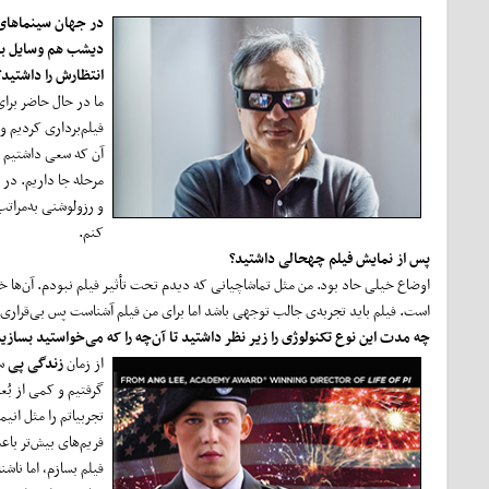
در جهان سینماهای 
دیشب هم وسایل بسی
انتظارش را داشتید؟
ما در حال حاضر برای 
فیلم‌برداری کردیم و
آن که سعی داشتیم فیل
مرحله جا داریم. در
و رزولوشنی به‌مراتب
کنم.
پس از نمایش فیلم چه
حالی داشتید؟
اوضاع خیلی حاد بود. من مثل تماشاچیانی که دیدم تحت تأثیر فیلم نبودم. آن‌ها 
است. فیلم باید تجربه‌ی جالب توجهی باشد اما برای من فیلم آشناست پس بی‌قراری
چه مدت این نوع تکنولوژی را زیر نظر داشتید تا آن‌چه را که می
خواستید بسازید
از زمان
زندگی پی
سؤ
گرفتیم و کمی از بُع
تجربیاتم را مثل انی
فریم‌های بیش‌تر با
فیلم بسازم، اما نا