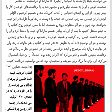
می‌خواست بلیط بازگشت به اسپانیا را بگیرد که ساراماگو درگذشت. ما شانس
صحبت کردن با او را به دست نیاوردیم و مجبور شدیم با برداشت‌های خودمان کار را
پیش ببریم. از این رو ایده‌ی اقتباس از کتاب کم‌رنگ شد و تصمیم گرفتیم با الهام
گرفتن از آن فیلمی بسازیم. کسانی که کتاب را دوست دارند لزوماً طرف‌دار این فیلم
نخواهند بود چون با دو اثر متفاوت روبه‌رو هستند. اما ما سعی کردیم روح کتاب را
به فیلم منتقل کنیم. ما بعد از این‌که پیلار، همسر ساراماگو، فیلم را تماشا کرد و آن را
دوست داشت خیلی آرام گرفتیم و عمیقاً خوش‌حال شدیم. او برای ما نامه‌ی زیبایی
نوشت و در آن توضیح داد که به نظرش چه‌قدر فیلم و کتاب با هم تفاوت دارند ولی
در نهایت درباره یک موضوع و ایده حرف می‌زنند. او در خصوص نظر ساراماگو هم
برداشت مثبتی داشت و فکر می‌کرد که اگر او زنده بود احتمالاً از این فیلم استقبال
می‌کرد. این برای ما بزرگ‌ترین تعریف و تمجیدی بود که می‌توانستیم دریافت کنیم.
به
ادیسه فضایی ۲۰۰۱
اشاره کردید. فیلم
شما طنین تریلرهای
پارانویایی پرشماری
را در خود دارد که در
دهه‌ی ۱۹۷۰ تولید
می‌شدند، از جمله
آثار رومن پولانسکی،