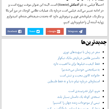
احتمالاً فیلمی به نام
آدمکش
(Sicario) است. البته این عنوان موقت پروژه است و
در ادامه تغییر می‌کند. فیلمی است درباره یک عملیات نظامی کوچک در مرز آمریکا
و مکزیک. فیلم‌نامه‌ی قوی و تیره‌وتاری دارد که به‌شدت شیفته‌اش شده‌ام. امیدوارم
ژوئیه آینده آن را فیلم‌برداری کنیم.
Facebook
Tweet
Google+
Telegram
جدیدترین‌ها
سفر در زمان با تمهیدهای نوری
داستین هافمن درباره‌ی مایک نیکولز
فقط کیفیت فیلم‌ها برای ما اهمیت دارد
به سیاه‌بختی خودمان می‌خندیم!
خانواده کانون محبت و تنش است
استعاره‌ای درباره تمام دنیا و نه فقط فلسطین
شرم، ابزار قدرتمندی است
نسخه‌ی کوتاه یک داستان بسیار بلند
نیمی از موجودات زنده جهان را کشتیم!
نتفلیکس صنعت فیلم‌سازی را دگرگون می‌کند