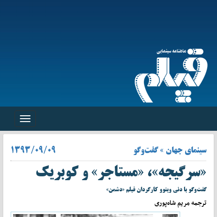
Toggle
navigation
سینمای جهان » گفت‌وگو
۱۳۹۳/۰۹/۰۹
«سرگیجه»، «مستاجر» و کوبریک
گفت‌و‌گو با دنی وینوو کارگردان فیلم «دشمن»
ترجمه مریم شاه‌پوری