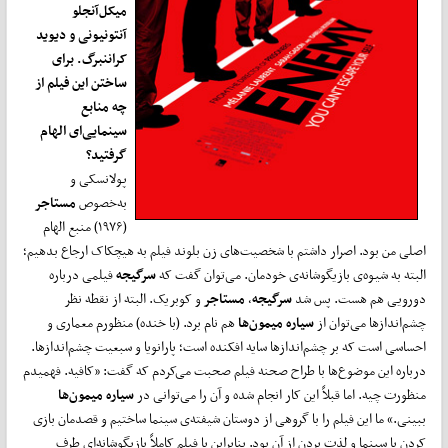
میکل‌آنجلو
آنتونیونی و دیوید
کراننبرگ. برای
ساختن این فیلم از
چه منابع
سینمایی‌ای الهام
گرفتید؟
پولانسکی و
به‌خصوص
مستاجر
(۱۹۷۶) منبع الهام
اصلی من بود. اصرار داشتم با شخصیت‌های زن بلوند فیلم به هیچکاک ارجاع بدهیم؛
البته به شیوه‌ی بازیگوشانه‌ی خودمان. می‌توان گفت که
سرگیجه
فیلمی درباره
دورویی هم هست. پس شد
سرگیجه
،
مستاجر
و کوبریک. البته از نقطه نظر
چشم‌اندازها می‌توان از
سیاره میمون‌ها
هم نام برد. (با خنده) منظورم معماری و
احساسی است که بر چشم‌اندازها سایه افکنده است؛ پارانویا و سبعیت چشم‌اندازها.
درباره این موضوع‌ها با طراح صحنه فیلم صحبت می‌کردم که گفت: «کافیه. فهمیدم
منظورت چیه. اما قبلاً این کار انجام شده و آن را می‌توانی در
سیاره میمون‌ها
ببینی.» ما این فیلم را با گروهی از دوستان شیفته‌ی سینما ساختیم و قصدمان بازی
کردن با سینما و لذت بردن از آن بود. بنابراین با فیلم کاملاً بازیگوشانه‌ای طرف