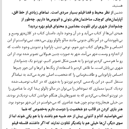
هستید.
دشمن
از نظر محیط و فضا فیلم بسیار سردی است. نماهای زیادی از خط افق،
آپارتمان‌های کوچک، ساختمان‌های بتونی و اتوبوس‌ها داریم. چه‌طور از
چشم‌انداز شهری برای تقویت مضامین و محتوای فیلم بهره بردید؟
همه‌ی این‌ها از کتاب می‌آید و در آن وجود دارد. داستان کتاب در کلان‌شهر وسیع و
بی‌نام‌ونشانی در آمریکای جنوبی مانند سائو پائولو روی می‌دهد. نمی‌توانستم از این
احساس و حال‌وهوای کتاب دور شوم. نوعی تنش، پارانویا و تشویش وجود داشت که
از اندازه و وسعت شهر می‌آمد. شهر به صورت چنین هیولایی تصویر شده بود. از این
رو ما هم سعی کردیم تورنتو را به همین شکل تصویر کنیم. تورنتو یک چشم‌انداز
شهری بی‌پایان است. ما تلاش کردیم با استفاده از رنگ‌ها و ابرها و این جور چیزها
احساس پارانویایی و طاقت‌فرسایی را که شخصیت اصلی تجربه می‌کند به تماشاگر
منتقل کنیم. در این راه سعی کردیم تورنتو را به شهری که در کتاب توصیف شده
نزدیک کنیم؛ معماری که نمونه‌اش را می‌توان در سائو پائولو پیدا کرد. ما عناصری را
در تورنتو انتخاب می‌کردیم که به تصور‌های‌مان هنگام خواندن کتاب نزدیک‌تر بودند.
من خیلی هیجان‌زده بودم چون همه عناصری که می‌خواستم در این شهر موجود بود.
هنر بازی کردن در قالب دو شخصیت را دوست دارم به‌خصوص که شما
نمی‌خواستید آدام و آنتونی بیش از حد شبیه هم باشند یا با هم یکی شوند اما از
سوی دیگر، آن‌ها خیلی هم با یکدیگر تفاوت ندارند که اگر داشتند فلسفه فیلم