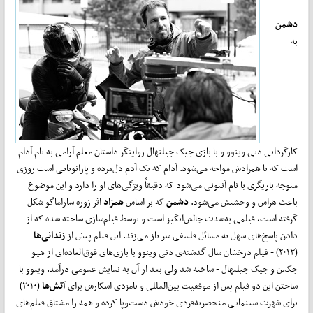
دشمن
به
کارگردانی دنی وینوو و با بازی جیک جیلنهال روایتگر داستان معلم آرامی به نام آدام
است که با همزادش مواجه می‌شود. آدام که یک آدم دل‌مرده و پارانویایی است روزی
متوجه بازیگری با نام آنتونی می‌شود که دقیقاً ویژگی‌های او را دارد و این موضوع
باعث هراس و وحشتش می‌شود.
دشمن
که بر اساس
همزاد
اثر ژوزه ساراماگو شکل
گرفته است، فیلمی به‌شدت چالش‌انگیز است و توسط فیلم‌سازی ساخته شده که از
دادن پاسخ‌های سهل به مسائل فلسفی سر باز می‌زند. این فیلم پیش از
زندانی‌ها
(۲۰۱۳) - فیلم درخشان سال گذشته‌ی دنی وینوو با بازی‌های فوق‌العاده‌ای از هیو
جکمن و جیک جیلنهال - ساخته شد ولی بعد از آن به نمایش عمومی درآمد. وینوو با
ساختن این دو فیلم پس از موفقیت بین‌المللی و نامزدی اسکارش برای
آتش‌ها
(۲۰۱۰)
برای شهرت سینمایی منحصربه‌فردی خودش دست‌وپا کرده و همه را مشتاق فیلم‌های