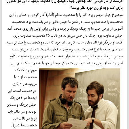
درست از کار درنمی‌آمد. چه‌طور جیک جیلنهال را هدایت کردید تا این دو نقش را
بازی کند و به توازن مورد نظر برسد؟
موضوع خیلی مهمی بود. کار را با شخصیت معلم (آدام) آغاز کردیم و حسابی با این
شخصیت راحت شدیم. معلم در ذهن ما خیلی دقیق و تعریف‌شده بود. شخصیت
آنتونی از برخی جنبه‌ها به جیک نزدیک‌تر بود؛ و وقتی برای اولین بار روی صحنه آمد
خیلی متفاوت بود. جیک به‌راحتی می‌تواند در قالب ۲۵ شخصیت متفاوت بازی
کند. او بازیگر فوق‌العاده‌ای است. کار من این بود که این دو شخصیت را بیش‌تر شبیه
هم کنم. جیک با نوع نفس کشیدن، راه رفتن یا تکان دادن شانه‌هایش می‌توانست
خود را در قالب هر یک از شخصیت‌ها قرار بدهد. یک بدن و دو روح متفاوت. کارم
این بود که از برخی جنبه‌ها تا جایی که ممکن بود این دو را به
هم نزدیک کنم. این
مهم بود که یک
شخصیت از دنیا
می‌ترسد و دیگری
خودشیفته است. این
ایده‌ها در ذهن جک
خیلی پررنگ و متمایز
بودند و من دائم باید
او را در قالب این
شخصیت‌ها کنترل