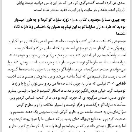
بعدی‌اش کرده است. گفت‌وگوی کوتاهی که در این‌جا می‌خوانید توسط برایان
تالِریکو انجام شده و در سایت راجر ایبرت فقید منتشر شده است.
چه چیزی شما را مجذوب کتاب
همزاد
ژوزه ساراماگو کرد؟ و چه‌طور امیدوار
بودید که طرف‌داران ساراماگو به این فیلم به عنوان یک اقتباس وفادارانه نگاه
نکنند؟
موضوعی که باعث شد این کتاب را دوست داشته باشم ایده‌ی «گرفتاری در تکرار و
روزمرگی مثل گرفتار شدن در جهنم است» بود که احساس می‌کنم کاملاً درست
است. واقعاً شیفته‌ی این ایده‌ی کتاب شدم و فکر می‌کنم خیلی خوب و هوشمندانه
درآمده است. البته ساراماگو نویسنده‌ی بسیار دانا و خردمندی است. وقتی کتاب را
می‌خواندم احساس «سرگیجه» کردم. ساراماگو دریچه‌ای به جهان ناشناخته‌ها گشوده
است درست مثل فیلم‌هایی که قبلاً ساخته می‌شد و من عاشق‌شان هستم مانند
ادیسه
فضایی ۲۰۰۱
؛ فیلمی که ما را به جهان ناشناخته‌ها می‌برد و نمی‌توان آن را با واژه‌ها
توصیف کرد. خیلی هیجان‌انگیز بود و مدت‌ها انتظار کشیدم تا بتوانم فیلمی بسازم
حاوی همان احساس سرگیجه‌ای که تجربه کرده بودم. ما از کتاب اقتباس کردیم ولی
متأسفانه ساراماگو درگذشت و هرگز فرصت و امتیاز ملاقات با او و مطرح کردن
سؤال‌های‌مان به دست نیامد. من و خاویر گولان فیلم‌نامه‌نویس یک هفته نشستیم و
صحبت کردیم و به نتایج فوق‌العاده‌ای رسیدیم که حسابی ما را هیجان‌زده کرده بود.
اما چند سؤال بنیادی داشتیم که می‌خواستیم آن‌ها را با ساراماگو مطرح کنیم. خاویر