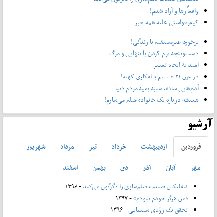
واقعاً رها و آزاد شدم!
کیفرخواستی علیه همه چیز
برخورد غیرمستقیم با زندگی!
دست‌وپنجه نرم کردن با تنهایی و مرگ
امید به ایجاد تغییر
در قرن ۲۱ هستیم با افکاری کهنه!
آدم‌هایی ساده، شبیه بقیه مردم دنیا
همیشه درباره یک خانواده فیلم می‌سازم!
آرشیو
فروردين
ارديبهشت
خرداد
تير
مرداد
شهريور
مهر
آبان
آذر
دی
بهمن
اسفند
نتفلیکس صنعت فیلم‌سازی را دگرگون می‌کند
- ۱۳۹۸
«من هرگز خودم نبودم»
- ۱۳۹۷
تحقق یک رؤیای سینمایی
- ۱۳۹۶