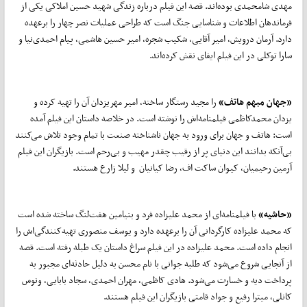
مهدی شامحمدی بوده‌اند. قصه این فیلم درباره زندگی شهید حسین املاکی یکی از
فرماندهان اطلاعات و شناسایی جنگ است که طراحی عملیات نصر چهار را برعهده
دارد. آرمان درویش، امیر آقایی، شکیب شجره، امیر حسین هاشمی، پیام احمدی‌نیا و
سارا توکلی در این فیلم ایفای نقش کرده‌اند.
«جهان مبهم هاتف»
را مجید رستگار ساخته، امیر مهریزدان آن را تهیه کرده و
یزدان محمدکاظمی فیلمنامه‌اش را نوشته است. در خلاصه داستان این فیلم آمده
است: هاتف و جهان برای ورود به جهان ناشناخته صنعت با تمام وجود تلاش می‌کنند
بی‌آنکه بدانند این دنیای پر از رقیب چقدر مهیب و بی‌رحم است. بازیگران این فیلم
آرمین رحیمیان، کیوان ساکت اف، رضا کیانیان و لیلا زارع هستند.
«حاشیه»
با فیلمنامه‌ای از محمد علیزاده فرد و بنیامین هفت‌لنگ ساخته شده است
که محمد علیزاده کارگردانی آن را برعهده دارد و یوسف منصوری تهیه‌کنندگی‌اش را
انجام داده است. محمد علیزاده در این فیلم سراغ داستان یک طبله رفته است. قصه
از آنجایی شروع می‌شود که طلبه جوانی با نام محسن به دلیل حادثه‌ای مجبور به
پرداخت دیه و خسارت می‌شود. هادی کاظمی، مهران احمدی، سجاد بابایی، ونوس
کانلی، میترا رفیع و جواد قامتی بازیگران این فیلم هستند.