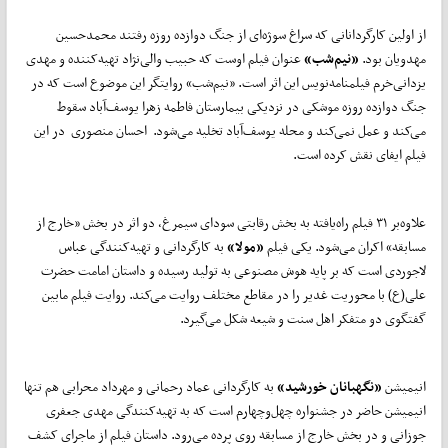
از اولین کارگردانانی که سراغ سوژه‌ای از جنگ دوازده روزه رفتند محمدحسین
مهدویان بود.
«نیم‌شب»
عنوان فیلم اوست که حبیب والی‌نژاد تهیه‌کننده و مهدی
یزدانی‌خرم فیلمنامه‌نویس این اثر است. «نیم‌شب» روایتگر این موضوع است که در
جنگ دوازده روزه موشکی در نزدیکی بیمارستان فاطمه زهرا یوسف‌آباد سقوط
می‌کند و عمل نمی‌کند و محله یوسف‌آباد تخلیه می‌شود. احسان منصوری در این
فیلم ایفای نقش کرده است.
علاوه‌بر ۳۱ فیلم راه‌یافته به بخش رقابتی سودای سیمرغ، دو اثر در بخش «خارج از
مسابقه» اکران می‌شود. یکی فیلم
«مولا»
به کارگردانی و تهیه‌کنندگی عباس
لاجوردی است که بر پایه هوش مصنوعی به تولید رسیده و داستان امامت حضرت
علی(ع) با محوریت غدیر را در مقاطع مختلف روایت می‌کند. روایت فیلم مابین
گفتگوی دو متفکر اهل سنت و شیعه شکل می‌گیرد.
انیمیشن
«نگهبانان خورشید»
به کارگردانی عماد رحمانی و مهرداد محرابی هم تنها
انیمیشن حاضر در جشنواره چهل‌وچهارم است که به تهیه‌کنندگی مهدی جعفری
جوزانی و در بخش خارج از مسابقه روی پرده می‌رود. داستان فیلم از ماجرای کشف