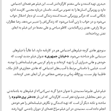
حیدری تهیه‌کننده و مانی مقدم کارگردانش است. این فیلم هم قصه‌ای اجتماعی
دارد و روزمرگی انسان‌ها را به تصویر می‌کشد. داستان درباره مجتبی کارمند اداره
بایگانی است که درگیر روزمرگی خسته‌کننده زندگی است. او دچار اختلال خواب
می‌شود و در خواب با زنی آشنا می‌شود که زندگی‌اش را تغییر می‌دهد. رضا عطاران،
مریلا زارعی، هدی زین‌العابدین، کاظم سیاحی و علی مصفا در این فیلم به ایفای
نقش پرداخته‌اند.
منوچهر هادی گرچه فیلم‌های اجتماعی هم در کارنامه دارد، اما غالبأ با فیلم‌های
سینمایی طنز شناخته می‌شود.
«خیابان جمهوری»
عنوان فیلم جدید اوست که
خودش و هانی شیرازی آن را تهیه‌ کرده‌اند و پدرام کریمی هم فیلمنامه‌اش را نوشته
است. فیلمی با داستانی مرتبط با آسیب‌های اجتماعی که هادی حجازی‌فر، الناز ملک،
فاطیما بهار مست، روح‌االله زمانی و مرتضی شجاعی در آن ایفای نقش کرده‌اند.
فیلم قبلی علیرضا معتمدی با عنوان «چرا گریه نمی‌کنی؟» از فیلم‌های به یادماندنی
در ذهن مخاطبان جشنواره فجر است، کارگردانی که این بار
«دختر پری‌خانوم»
را
ساخته و نکته دیگر آن است که تهیه‌کنندگی و نگارش فیلمنامه‌اش را هم خودش
انجام داده است. معتمدی در این فیلم سراغ قصه‌ای از دوران پاندمی کرونا رفته