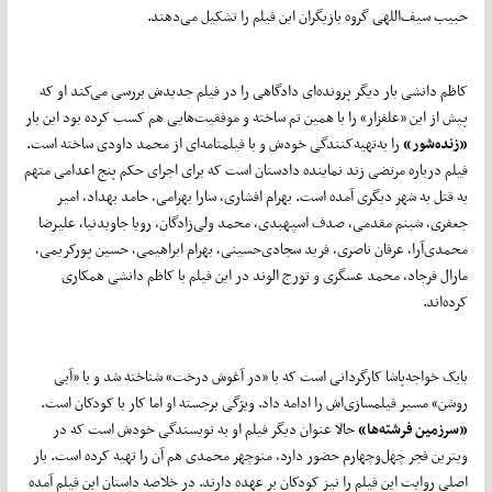
حبیب سیف‌اللهی گروه بازیگران این فیلم را تشکیل می‌دهند.
کاظم دانشی بار دیگر پرونده‌ای دادگاهی را در فیلم جدیدش بررسی می‌کند او که
پیش از این «علفزار» را با همین تم ساخته و موفقیت‌هایی هم کسب کرده بود این بار
«زنده‌شور»
را به‌تهیه‌کنندگی خودش و با فیلمنامه‌ای از محمد داودی ساخته است.
فیلم درباره مرتضی زند نماینده دادستان است که برای اجرای حکم پنج اعدامی متهم
به قتل به شهر دیگری آمده است. بهرام افشاری، سارا بهرامی، حامد بهداد، امیر
جعفری، شبنم مقدمی، صدف اسپهبدی، محمد ولی‌زادگان، رویا جاویدنیا، علیرضا
محمدی‌آرا، عرفان ناصری، فرید سجادی‌حسینی، بهرام ابراهیمی، حسین پورکریمی،
مارال فرجاد، محمد عسگری و تورج الوند در این فیلم با کاظم دانشی همکاری
کرده‌اند.
بابک خواجه‌پاشا کارگردانی است که با «در آغوش درخت» شناخته شد و با «آبی
روشن» مسیر فیلمسازی‌اش را ادامه داد. ویژگی برجسته او اما کار با کودکان است.
«سرزمین فرشته‌ها»
حالا عنوان دیگر فیلم او به نویسندگی‌ خودش است که در
ویترین فجر چهل‌وچهارم حضور دارد، منوچهر محمدی هم آن را تهیه کرده است. بار
اصلی روایت این فیلم را نیز کودکان بر عهده دارند. در خلاصه داستان این فیلم آمده