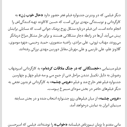
دیگر فیلمی که در ویترین جشنواره فیلم فجر حضور دارد
«حال خوب زن»
به
کارگردانی و نویسندگی مهدی برزکی است که حسین کاکاوند تهیه‌کنندگی‌اش را
انجام داده است. این فیلم درباره مشکل زوج پزشک جوانی است که مسایلی برایشان
پیش می‌آید. آن‌ها در رابطه دچار مشکلاتی هستند و برای حل مشکل سراغ درمانگر
می‌روند. مهتاب ثروتی، علی مرادی، راضیه منصوری، حمید رحیمی، شهره موسوی،
گلاویژ علم، علی تاریمی و علی مهربان مقابل دوربین مهدی برزکی رفته‌اند.
فیلم سینمایی «
خجستگانی که در جنگ ملاقات کرده‌ام
» به کارگردانی امیرشهاب
رضویان به دلیل تکمیل نشدن مراحل فنی از جمع سی و سه فیلم چهل و چهارمین
جشنواره فیلم فجر خارج شد و فیلم «
عروس چشمه
» به کارگردانی فریدون نجفی به
دیگر فیلم‌های حاضر در بخش سودای سیمرغ پیوست.
«
عروس چشمه
» از میان فیلم‌های رزو جشنواره انتخاب شده و در بخش مسابقه
سینمای ایران به نمایش درخواهد آمد.
مانی مقدم با پژمان تیمورتاش فیلمنامه
«خواب»
را نوشته‌اند. فیلمی که امیرحسین