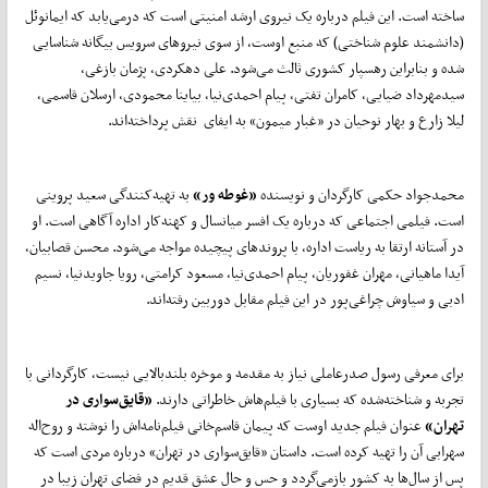
ساخته است. این فیلم درباره یک نیروی ارشد امنیتی است که درمی‌یابد که ایمانوئل
(دانشمند علوم شناختی) که منبع اوست، از سوی نیروهای سرویس بیگانه شناسایی
شده و بنابراین رهسپار کشوری ثالث می‌شود. علی دهکردی، پژمان بازغی،
سیدمهرداد ضیایی، کامران تفتی، پیام احمدی‌نیا، بیاینا محمودی، ارسلان قاسمی،
لیلا زارع و بهار نوحیان در «غبار میمون» به ایفای نقش پرداخته‌اند.
محمدجواد حکمی کارگردان و نویسنده
«غوطه ور»
به تهیه‌کنندگی سعید پروینی
است. فیلمی اجتماعی که درباره یک افسر میانسال و کهنه‌کار اداره آگاهی است. او
در آستانه ارتقا به ریاست اداره، با پروندهای پیچیده مواجه می‌شود. محسن قصابیان،
آیدا ماهیانی، مهران غفوریان، پیام احمدی‌نیا، مسعود کرامتی، رویا جاویدنیا، نسیم
ادبی و سیاوش چراغی‌پور در این فیلم مقابل دوربین رفته‌اند.
برای معرفی رسول صدرعاملی نیاز به مقدمه و موخره بلندبالایی نیست، کارگردانی با
تجربه و شناخته‌شده که بسیاری با فیلم‌هاش خاطراتی دارند.
«قایق‌سواری در
تهران»
عنوان فیلم جدید اوست که پیمان قاسم‌خانی فیلم‌نامه‌اش را نوشته و روح‌اله
سهرابی آن را تهیه کرده است. داستان «قایق‌سواری در تهران» درباره مردی است که
پس از سال‌ها به کشور بازمی‌گردد و حس و حال عشق قدیم در فضای تهران زیبا در