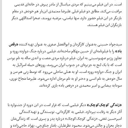
است. در این فیلم می‌بینیم که مردی میانسال از مادر پیرش در خانه‌ای قدیمی
مراقبت می‌کند. مطابق دو فیلم قبلی علیرضا معتمدی این‌بار هم خودش در مقام
بازیگر در این فیلم حضور دارد. سها نیاستی، مرضیه برومند، صحرا اسداللهی دیگر
بازیگران این فیلم هستند.
سیدجواد حسینی به‌عنوان کارگردان و ابوالفضل صفری به عنوان تهیه‌کننده
«رقص
باد»
را با فیلم‌نامه‌ای از حسین مهکام ساخته‌اند. فیلمی درباره جنگ دوازده روزه و
تجاوز رژیم صهیونسیتی به ایران. فیلم درباره مردی شصت و اندی ساله به نام یونس
است که با یک لنج به جزیره‌ای در جنوب ایران می‌رسد. روزهای حمله اسرائیل به
ایران و جنگ دوازده روزه است. او به هتلی ساحلی می‌رود که توسط زنی هم سن و
سال خودش به نام انسی و دختر او به نام مرجان اداره می‌شود. علیرضا شجاع نوری،
سودابه بیضایی و امیر محمدی در «رقص باد» بازی کرده‌اند.
«زندگی کوچک‌کوچک»
دیگر فیلمی است که قرار است در این دوره از جشنواره با
آثار دیگر به رقابت بپردازد، فیلمی به کارگردانی، نویسندگی و تهیه‌کنندگی
امیرحسین ثقفی. «زندگی کوچک‌کوچک» درباره پدر و پسری است که زندگی‌شان
دچار بحران و چالش می‌شود. محمود نظرعلیان، یاشار چناق‌چی، بهزاد حاجی‌زاده و