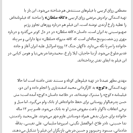
مصطفی رزاق‌کریمی با فیلم‌های مستندش هم شناخته می‌شود، این بار با
تهیه‌کنندگی برادرش مرتضی رزاق‌کریمی
«کافه سلطان»
را ساخته که فیلم‌نامه‌اش
را عطیه زارع آرندی نوشته است. این فیلم هم درباره روزهای تجاوز رژیم
صهیونسیتی به ایران است. داستان «کافه سلطان» در در دل کویر می‌گذرد و درباره
مهری زن شصت‌وپنج ساله‌ای است که کافه متروکه «سلطان» تنها دارایی و سرپناه
خانواده را سرپا نگه می‌دارد. ناگهان جنگ ۱۲ روزه اسرائیل علیه ایران آغاز و جاده
قدیم شلوغ می‌شود. آزیتا حاجیان، لیلا زارع، محمدرضا شریفی‌نیا و هومن کیایی در
این فیلم به ایفای نقش پرداخته‌اند.
مهدی مطهر عمدتا در تهیه فیلم‌های کوتاه و مستند نقش داشته است اما حالا
تهیه‌کنندگی
«کوچ»
به کارگردانی محمد اسفندیاری را انجام داده و این دو،
فیلمنامه «کوچ» را مشترک نوشته‌اند. در خلاصه‌ داستان «کوچ» آمده است: مش
حسن پدرعیالوار روستایی برای حفظ خانواده‌اش از بانک وام می‌گیرد، اما سیل و
برخی اتفاقات ناگوار باعث مقروض شدن او به بانک می‌شود. قاسم پسر ۱۳ ساله
خانواده برای جبران بدهی همراه دوستانش عازم شهر می‌شوند. علی‌محمد رادمنش،
ندا حسینی، نادر فلاح،‌ ابوالفضل نگینی، امیررضا سلیمانی، علی نفیسی، یدالله
شادمانی، مسعود رحیم‌پور و حسین شریفی بازیگران این فیلم را تشکیل می‌دهند.