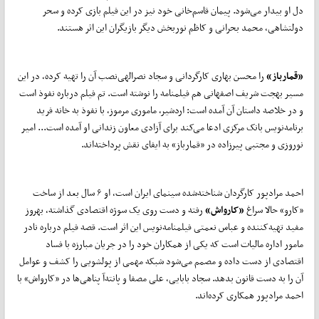
دل او بیدار می‌شود. پیمان قاسم‌خانی خود نیز در این فیلم بازی کرده و سحر
دولتشاهی، محمد بحرانی و کاظم نوربخش دیگر بازیگران این اثر هستند.
«قمارباز»
را محسن بهاری کارگردانی و سجاد نصرالهی‌نصب آن را تهیه کرده، در این
مسیر بهجت شریف اصفهانی هم فیلمنامه را نوشته است. تم فیلم درباره نفوذ است
و در خلاصه داستان آن آمده است: اردشیر، ماموری مرموز، با نفوذ به خانه فرید
برنامه‌نویس بانک مرکزی ادعا می‌کند برای آزادی معاون زندانی او آمده است... امیر
نوروزی و مجتبی پیرزاده در «قمارباز» به ایفای نقش پرداخته‌اند.
احمد مرادپور کارگردان شناخته‌شده سینمای ایران است، او ۶ سال بعد از ساخت
«کارو» حالا سراغ
«کارواش»
رفته و دست روی یک سوژه اقتصادی گذاشته، بهروز
مفید تهیه‌کننده و عباس نعمتی فیلمنامه‌نویس این اثر است. قصه فیلم درباره نادر
مامور اداره مالیات است که یکی از همکاران خود را در جریان مبارزه با فساد
اقتصادی از دست داده و مصمم می‌شود شبکه مهمی از پولشویی را کشف و عوامل
آن را به دست قانون بدهد. سجاد بابایی، علی مصفا و پانته‌آ پناهی‌ها در «کارواش» با
احمد مرادپور همکاری کرده‌اند.