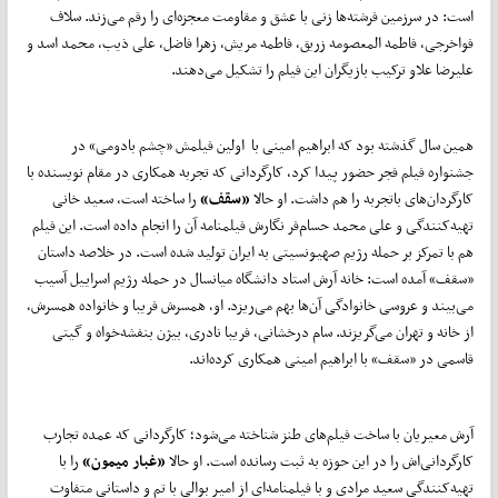
است: در سرزمین فرشته‌ها زنی با عشق و مقاومت معجزه‌ای را رقم می‌زند. سلاف
فواخرجی، فاطمه المعصومه زریق، فاطمه مریش، زهرا فاضل، علی ذیب، محمد اسد و
علیرضا علاو ترکیب بازیگران این فیلم را تشکیل می‌دهند.
همین سال گذشته بود که ابراهیم امینی با اولین فیلمش «چشم بادومی» در
جشنواره فیلم فجر حضور پیدا کرد، کارگردانی که تجربه همکاری در مقام نویسنده با
کارگردان‌های باتجربه را هم داشت. او حالا
«سقف»
را ساخته است، سعید خانی
تهیه‌کنندگی و علی محمد حسام‌فر نگارش فیلمنامه آن را انجام داده است. این فیلم
هم با تمرکز بر حمله رژیم صهیونسیتی به ایران تولید شده است. در خلاصه داستان
«سقف» آمده است: خانه آرش استاد دانشگاه میانسال در حمله رژیم اسراییل آسیب
می‌بیند و عروسی خانوادگی آن‌ها بهم می‌ریزد. او، همسرش فریبا و خانواده همسرش،
از خانه و تهران می‌گریزند. سام درخشانی، فریبا نادری، بیژن بنفشه‌خواه و گیتی
قاسمی در «سقف» با ابراهیم امینی همکاری کرده‌اند.
آرش معیریان با ساخت فیلم‌های طنز شناخته می‌شود؛ کارگردانی که عمده تجارب
کارگردانی‌اش را در این حوزه به ثبت رسانده است. او حالا
«غبار میمون»
را با
تهیه‌کنندگی سعید مرادی و با فیلمنامه‌ای از امیر بوالی با تم و داستانی متفاوت