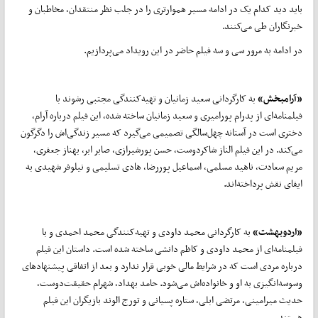
باید دید کدام یک در ادامه مسیر هموارتری را در جلب نظر منتقدان، مخاطبان و
خبرنگاران طی می‌کنند.
در ادامه به مرور سی و سه فیلم حاضر در این رویداد می‌پردازیم.
«آرامبخش»
به کارگردانی سعید زمانیان و تهیه‌کنندگی مجتبی رشوند با
فیلمنامه‌ای از پدرام پورامیری و سعید زمانیان ساخته شده، این فیلم درباره آرام،
دختری است در آستانه چهل‌سالگی تصمیمی می‌گیرد که مسیر زندگی‌‌اش را دگرگون
می‌کند. در این فیلم الناز شاکردوست، حسن پورشیرازی، صابر ابر، بهناز جعفری،
مریم سعادت، ناهید مسلمی، اسماعیل پوررضا، هادی تسلیمی و نیلوفر شهیدی به
ایفای نقش پرداخته‌اند.
«اردوبهشت»
به کارگردانی محمد داودی و تهیه‌کنندگی محمد احمدی و با
فیلمنامه‌ای از محمد داودی و کاظم دانشی ساخته شده است. داستان این فیلم
درباره مردی است که در شرایط مالی خوبی قرار ندارد و بعد از اتفاقی پیشنهادهای
وسوسه‌انگیزی به او و خانواده‌اش می‌شود. حامد بهداد، شهرام حقیقت‌دوست،
حدیث میرامینی، مرتضی ابلی، ستاره پسیانی و تورج الوند بازیگران این فیلم
هستند.