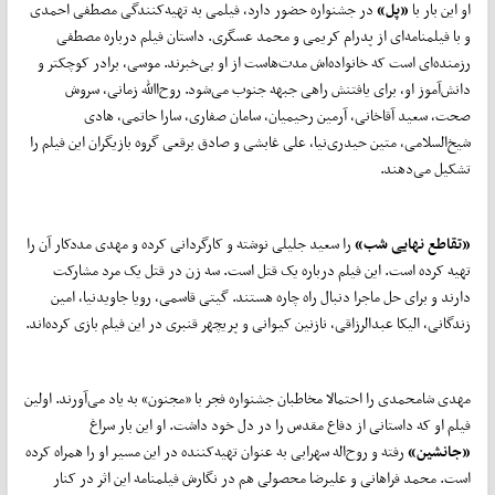
او این بار با
«پل»
در جشنواره حضور دارد، فیلمی به تهیه‌کنندگی مصطفی احمدی
و با فیلمنامه‌ای از پدرام کریمی و محمد عسگری. داستان فیلم درباره مصطفی
رزمنده‌ای است که خانواده‌اش مدت‌هاست از او بی‌خبرند. موسی، برادر کوچکتر و
دانش‌آموز او، برای یافتنش راهی جبهه جنوب می‌شود. روح‌االله زمانی، سروش
صحت، سعید آقاخانی، آرمین رحیمیان، سامان صفاری، سارا حاتمی، هادی
شیخ‌السلامی، متین حیدری‌نیا، علی غابشی و صادق برقعی گروه بازیگران این فیلم را
تشکیل می‌دهند.
«تقاطع نهایی شب»
را سعید جلیلی نوشته و کارگردانی کرده و مهدی مددکار آن را
تهیه‌ کرده است. این فیلم درباره یک قتل است. سه زن در قتل یک مرد مشارکت
دارند و برای حل ماجرا دنبال راه چاره هستند. گیتی قاسمی، رویا جاویدنیا، امین
زندگانی، الیکا عبدالرزاقی، نازنین کیوانی و پریچهر قنبری در این فیلم بازی کرده‌اند.
مهدی شامحمدی را احتمالا مخاطبان جشنواره فجر با «مجنون» به یاد می‌آورند. اولین
فیلم او که داستانی از دفاع مقدس را در دل خود داشت. او این بار سراغ
«جانشین»
رفته و روح‌اله سهرابی به عنوان تهیه‌کننده در این مسیر او را همراه کرده
است. محمد فراهانی و علیرضا محصولی هم در نگارش فیلمنامه این اثر در کنار