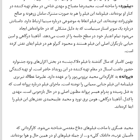
«
بیلبورد
» را ساخته است. محمدرضا مصباح و مهدی فتاحی در مقام تهیه‌کننده در
کنار او بوده‌اند، فیلم‌نامه این فیلم را هم به صورت مشترک سامان زرهونه و صالح
علوی‌زاده نوشته‌اند. این فیلم اتفاقا به موضوعی درباره سینما ارتباط دارد. داستانش
درباره یک سوپر استار سینماست که به دلیل مشکلی که در خانواده‌اش ایجاد
می‌شود تمام اعتبار خود در سطح جامعه را از دست می‌دهد. آناهیتا درگاهی و امین
حیایی بازیگران اصلی این فیلم هستند و محمود گبرلو هم در فیلم ایفای نقش کرده
است.
بهمن کامیار که سال گذشته با فیلم «لاک‌پشت» در بخش اکران‌های ویژه جشنواره
حضور داشت امسال در مقام تهیه‌کننده در این رویداد حاضر است. او تهیه‌کنندگی
«پروانه»
به کارگردانی محمد برزویی‌پور را بر عهده دارد. علیرضا عطا‌اله تبریزی
فیلمنامه این فیلم جنایی معمایی را نوشته است. ماجرای فیلم درباره پروانه است که
به قتل رسیده و پدرام همسر پروانه مظنون اصلی و در حال بازجویی است. مهدی
پاکدل، آناهیتا درگاهی، هومن برق نورد و محمد علیمحمدی نقش‌های این فیلم را
ایفا کرده‌اند.
محمد عسگری با ساخت فیلم‌های دفاع مقدسی شناخته می‌شود. کارگردانی که
«آسمان غرب»، «اتاقک گلی» و... از جمله فیلم‌های او در همین حال و هوا بوده‌اند.