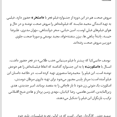
سروش صحت هم در این دوره از جشنواره فیلم فجر با
«استخر»
حضور دارد، فیلمی
به تهیه‌کنندگی محمد شایسته که فیلم‌‌نامه‌اش را سروش صحت نوشته و در حال و
هوای فیلم‌های قبلی اوست. امین حیایی، سحر دولتشاهی، مهران مدیری، علیرضا
خمسه، پانته‌آ پناهی ها، بیژن بنفشه‌خواه، مجید یوسفی و سورنا صحت جلوی
دوربین سروش صحت رفته‌اند.
یوسف حاتمی‌کیا که پیشتر با فیلم سینمایی «شب طلایی» در فجر حضور داشت،
امسال با
«اسکورت»
پا به این جشنواره گذاشته که اتفاقا فیلمنامه‌اش را هم خودش
نوشته است. این فیلم را محمدرضا منصوری تهیه کرده است. در خلاصه داستان این
فیلم آمده است: سرباز پلیس مجبور می‌شود برای تهیه داروی سرطان دوستش،
اسکورت یک شوتی زن شود تا بار قاچاقی را به مقصد برساند. امیر جدیدی، هدی
زین‌العابدین، افشین هاشمی، رضا کیانیان، مهدی زمین پرداز و هادی شیخ الاسلامی
ترکیب بازیگران این فیلم را تشکیل می‌دهند.
سعید دشتی کارگردان جوانی است که در اولین تجربه فیلمسازی بلند خود