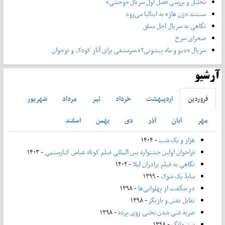
تحلیل و بررسی فصل اول سریال «وحشی»
مستند «ژن هاژ» به ایتالیا می‌رود
نگاهی به سریال اجل معلق
صحرای سرخ
سریال «دیو و ماه پیشونی۲»،سرمشقی برای آثار کودک و نوجوان
آرشیو
فروردين
ارديبهشت
خرداد
تير
مرداد
شهريور
مهر
آبان
آذر
دی
بهمن
اسفند
هزار و یک شب
- ۱۴۰۴
فراخوان اولین جشنواره بین المللی فیلم کوتاه عباس کیارستمی
- ۱۴۰۳
نگاهی به فیلم برادران لیلا
- ۱۴۰۲
سایۀ یک شوک
- ۱۳۹۹
در شگفت از پهلوانی‌ها
- ۱۳۹۸
تقابل نقش و بازیگر
- ۱۳۹۸
ضربه فنی شدن تختی روی پرده
- ۱۳۹۸
شش‌دانگ
- ۱۳۹۸