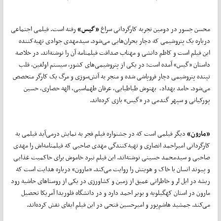
محسن جسور در دومین تجربه کارگردانی سراغ
«گیس»
رفته است. فیلمی اجتماعی
درباره یک پتروشیمی که دچار بحران‌هایی می‌شود. سیدمهدی جوادی تهیه‌کننده
این فیلم است و کاظم دانشی و مهتاب صداقت فیلمنامه آن را نوشته‌اند. در خلاصه
داستان «گیس» آمده است: در یکی از پتروشیمی‌های کشور، سیستم اولفین، قلب
تپنده پتروشیمی دچار فروپاشی شده و منجر به آتش‌سوزی و مرگ یک کارگر متخصص
می‌شود. حامد بهداد، بهنوش طباطبایی، عرفان طهماسبی، الهه حصاری، حسین
پورکیانی و سپهر گندمی در «گیس» بازی کرده‌اند.
«مارون»
دیگر فیلمی است که در جشنواره فیلم فجر به نمایش درمی‌آید فیلمی به
کارگردانی امیراحمد انصاری و تهیه‌کنندگی مهدی صاحبی که فیلمنامه‌اش را مهدی
صاحبی و سیدمحمد حسینی نوشته‌اند. این فیلم نبرد خاموش برای حاکمیت غذایی
و پیوند انسان با خاک و هویتش را روایت می‌کند. «مارون» درباره هدایت است که
ریشه در ایل لر و خاطراتی عمیق از زمین و کشاورزی در یکی از روستاهای حاشیه رود
مارون در استان کهگیلویه و بویر احمد دارد و در دانشگاه فلوریدا آمریکا تحصیل
می‌کند. جمشید هاشم‌پور و امیرحسین فتحی در این فیلم ایفای نقش کرده‌اند.