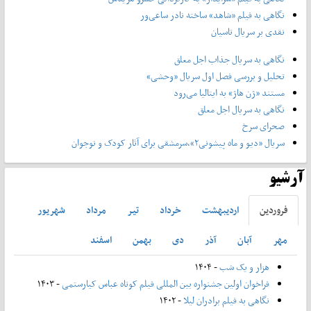
نگاهی به فیلم «شاهد» ساخته نادر ساعی‌ور
نقدی بر سریال تاسیان
نگاهی به سریال جذاب اجل معلق
تحلیل و بررسی فصل اول سریال «وحشی»
مستند «ژن هاژ» به ایتالیا می‌رود
نگاهی به سریال اجل معلق
صحرای سرخ
سریال «دیو و ماه پیشونی۲»،سرمشقی برای آثار کودک و نوجوان
آرشیو
فروردين
ارديبهشت
خرداد
تير
مرداد
شهريور
مهر
آبان
آذر
دی
بهمن
اسفند
هزار و یک شب
- ۱۴۰۴
فراخوان اولین جشنواره بین المللی فیلم کوتاه عباس کیارستمی
- ۱۴۰۳
نگاهی به فیلم برادران لیلا
- ۱۴۰۲