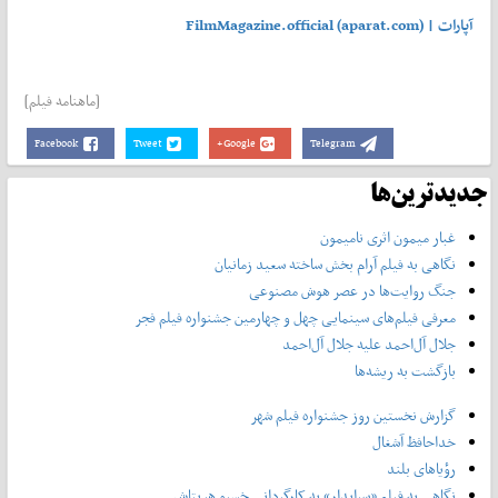
آپارات | FilmMagazine.official (aparat.com)
[ماهنامه فیلم]
Facebook
Tweet
Google+
Telegram
جدیدترین‌ها
غبار میمون اثری نامیمون
نگاهی به فیلم آرام بخش ساخته سعید زمانیان
جنگ روایت‌ها در عصر هوش مصنوعی
معرفی فیلم‌های سینمایی چهل‌ و چهارمین جشنواره فیلم فجر
جلال آل‌احمد علیه جلال آل‌‌احمد
بازگشت به ریشه‌ها
گزارش نخستین روز جشنواره فیلم شهر
خداحافظ آشغال
رؤیاهای بلند
نگاهی به فیلم «سرایدار» به کارگردانی خسرو هریتاش