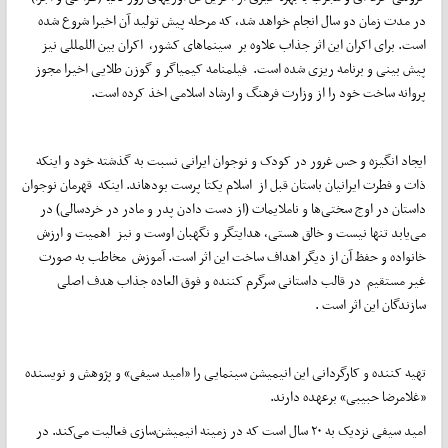
در مدت زمان دو سال انجام خواهد شد، که مرحله پیش تولید آن اخیرا شروع شده
است. برای اکران این اثر جذاب علاوه بر سینماهای کشور، اکران بین اللمللی نیز
پیش بینی و برنامه ریزی شده است. فیلمنامه کیمیاگر و گوزن طلایی اخیرا مجوز
پروانه ساخت خود را از وزارت فرهنگ و ارشاد اسلامی اخذ کرده است.
ایجاد انگیزه و حس غرور در کودک و نوجوان ایرانی نسبت به گذشته خود و اینکه
ذات و فطرت ایرانیان باستان قبل از اسلام یکتا پرست بودهاند‌. اینکه قهرمان نوجوان
داستان در اوج سختی‌ها و ناملایمات (از دست دادن پدر و مادر در خردسالی) در
می‌یابد تنها نیست و خالق هستی، هدایتگر و نگهبان اوست و نیز اهمیت و ارزش
خانواده و حفظ آن از دیگر اهداف ساخت این اثر است. آموزش مخاطب به صورت
غیر مستقیم در قالب داستانی سرگرم کننده و فوق العاده جذاب هدف اصلی
سازندگان این اثر است .
تهیه کننده و کارگردانی این انیمیشن سینمایی را «امید سیفی» و پژوهش و نویسنده
«غلامرضا حبیبی» برعهده دارند.
امید سیفی نزدیک به ۲۰ سال است که در زمینه انیمیشن‌سازی فعالیت می‌کند. در