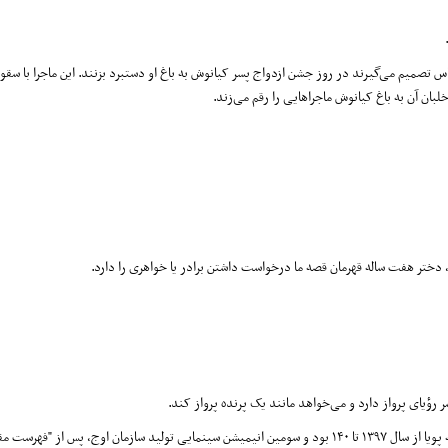
اس تصمیم می‌گیرند در روز جشن ازدواج پسر کیانوش به باغ او دستبرد بزنند. این ماجرا با سق
بان آن به باغ کیانوش ماجراهایی را رقم می‌زند.
ا، دختر هفت ساله قهرمان قصه ما درخواست داشتن برادر یا خواهری را دارد.
 رؤیای پرواز دارد و می‌خواهد مانند یک پرنده پرواز کند.
این انیمیشن برگرفته از کارتون "ببعی و ببعو" است که از برنامه‌های پرطرف‌دار شبکه پویا از سال ۱۳۹۷ تا ۱۴۰ بود و سومین انیمیشن سینمایی تولید سازمان اوج