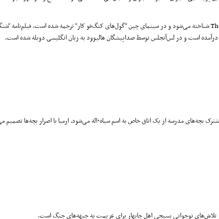
این کارتون سینمایی در خارج از مرزها با توجه به آخر اسم شنگول و منگول The gools شناخته می‌شود و در سینمای چین "گول‌های کنگ‌فو کار" ترجمه شده است. فیلم‌
ر درآمده است و در لس‌آنجلس توسط صداپیشگان هالیوود به زبان انگلیسی دوبله شده است.
خلاصه داستان: ارمیا همایی، شاگرد تازه‌وارد، در بدو ورود به مدرسه متوجه ترس مشترک بچه‌های مدرسه از یک اتاق خاص به اسم سیاه‌۰اله می‌شو
گر تلاش‌های نوجوانی بسیجی اهل چابهار برای عزیمت به جبهه‌های جنگ ا‌ست.