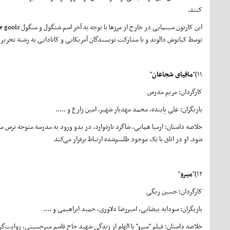
کنند.
توسط کیانوش دالوند و با مشارکت نویسندگان آمریکایی و کانادایی به رشته تحری
۱۱)"
مافیای شجاعان
"
کارگردان: مریم مدرس
بازیگران: علی پاینده، محمد مهدیار شهیر، امین زارع و .....
شود. او در اتاق با یک موجود طلسم‌شده ارتباط برقرار می‌کند
۱۲)"
میرو
"
کارگردان؛ حسین ریگی
بازیگران: سودابه بیضایی، امیررضا دلاوری، حمید ابراهیمی و ....
خلاصه داستان: فیلم "میرو" با الهام از زندگی شهید حاج قاسم میرحسینی، روایت‌