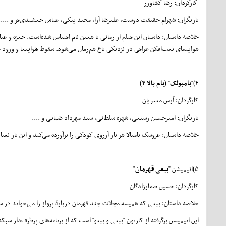
کارگردان: رضا کشاورز
بازیگران: شهرام حقیقت دوست، علیرضا آرا، مجید پتکی، عباس جمشیدی‌فر و .....
خلاصه داستان: داستان این فیلم از رمانی با همین نام اقتباس شده‌است. حمزه و عب
هواپیمای بمب‌افکن عراقی در نزدیکی باغ هم‌زمان می‌شود. سقوط هواپیما و ورود خل
۴)"
بامبولک
" (
بام‌ بالا ۲
)
کارگردان: آرش معیریان
بازیگران: امیرحسین رستمی، شهره سلطانی، سید مهرداد ضیایی و ....
خلاصه داستان: عروسک بامبالا هر بار آرزوی کودکی را برآورده می‌کند و این بار نعن
۵)انیمیشن "
ببعی قهرمان
"
کارگردان: حسین صفارزادگان
خلاصه داستان: ببعی که همیشه مجلات جغد قهرمان دربارهٔ پرواز را می‌خواند در سر