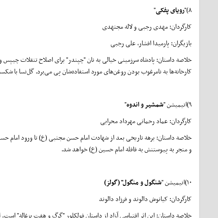
۸)"
رویای پفکی
"
کارگردان: مهدی رجبی و لاله مجتهدی
بازیگران: پارمیدا افشار، علی رجبی
خلاصه داستان: پادشاه سرزمینی خیالی به نان "چپندر" برای اصلاح تنقلات چیپس و 
کارخانه‌ها به نامرغوب بودن روغن‌های مورد استفاده‌شان پی می‌برد. گل‌نسا با شک
۹)انیمیشن "
شمشیر و اندوه
"
کارگردان: عماد رحمانی مهرداد محرابی
خلاصه داستان: برهه تاریخی بعد از شهادت امام حسن مجتبی (ع) تا ورود امام حسین 
و منجر به پیوستنش به قافله امام حسین (ع) خواهد شد.
۱۰)انیمیشن "
شنگول و منگول" (گولز)
کارگردان: کیانوش دالوند و فرزاد دالوند
خلاصه داستان: این اثر اقتباسی آزاد از داستان فولکلور "گرگ و هفت بزغاله" است. 