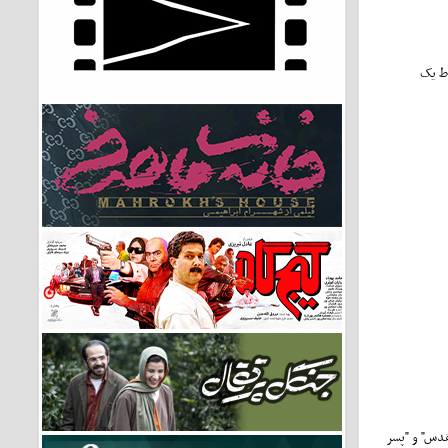
وط یک
، پس از "فهرست مقدس" و "پسر