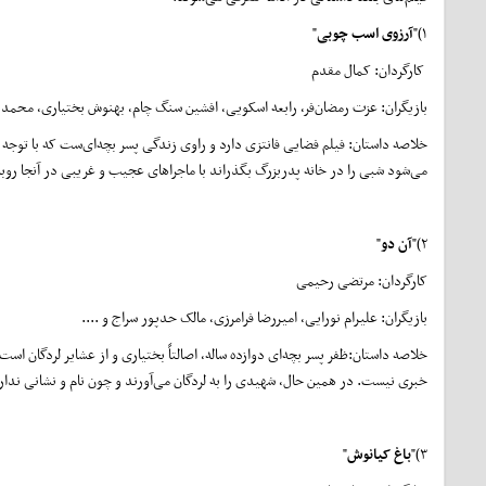
۱)"
آرزوی اسب چوبی
"
کارگردان: کمال مقدم
بازیگران: عزت رمضان‌فر، رابعه اسکویی، افشین سنگ چام، بهنوش بختیاری، محمد رض
خلاصه داستان: فیلم فضایی فانتزی دارد و راوی زندگی پسر بچه‌ای‌ست که با توجه
می‌شود شبی را در خانه پدربزرگ بگذراند با ماجراهای عجیب و غریبی در آنجا روبه
۲)"
آن دو
"
کارگردان: مرتضی رحیمی
بازیگران: علیرام نورایی، امیررضا فرامرزی، مالک حدپور سراج و ....
خلاصه داستان:ظفر پسر بچه‌ای دوازده ساله، اصالتاً بختیاری و از عشایر لردگان ا
خبری نیست. در همین حال، شهیدی را به لردگان می‌آورند و چون نام و نشانی ندارد 
۳)"
باغ کیانوش
"