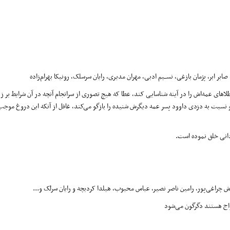
 صابر ابر، پژمان بازغی، نســیم ادبی، مهران مدیری، رایان سرسلک، رونیکا بهرام‌زاده
 مراسمی دزد طلاهای عمه‌اش را در آینه شناسایی کند، عطا که هیچ تصوری از سرانجام آنچه در آن شرایط بر ز
او نسبت به دزدی داوود پسر عمه دیگرش شنیده را بازگو می‌کند، غافل از آنکه این دروغ موج
ردانی خلق نموده است.
ش چراغی‌پور، رامین ناصر نصیر، عباس محبوب، هیلدا کردبچه و رایان سرلک و...
واج هستند دگرگون می‌شود