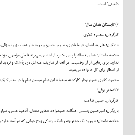
دلفینی" است.
۶)"
تابستان همان سال
"
کارگردان: محمود کلاری
بازیگران: علی شــادمان، فریبا نادری، ســمیرا حسن‌پور، رویا جاویدنیا، مهرو نونهالی،
خلاصه داستان: عطای ۷ ساله را پیش یک رمال آینه‌بین می‌برند تا طی
ندارد، برای رهایی از آن وضعیت، هر آنچه از تعاریف عمه‌اش دربارهٔ شک و تردید 
از انتظار برای کل خانواده می‌شود.
محمود کلاری تصویربردار کارکشته سینما با این فیلم سومین فیلم را در مقام کارگ
۷)"
دختر برقی
"
کارگردان: حسین قناعت
بازیگران: امیرحسین رستمی، هنگامه حمیدزاده، شقایق دهقان، آناهیتا همتی، سیاو
خلاصه داستان: با ورود یک دختربچه رباتیک، زندگی زوج جواتی که در آستانه ازد