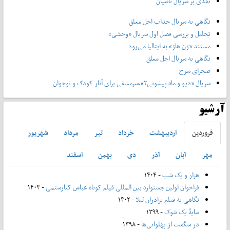
نقدی بر سریال تاسیان
نگاهی به سریال جذاب اجل معلق
تحلیل و بررسی فصل اول سریال «وحشی»
مستند «ژن هاژ» به ایتالیا می‌رود
نگاهی به سریال اجل معلق
صحرای سرخ
سریال «دیو و ماه پیشونی۲»،سرمشقی برای آثار کودک و نوجوان
آرشیو
فروردين
ارديبهشت
خرداد
تير
مرداد
شهريور
مهر
آبان
آذر
دی
بهمن
اسفند
هزار و یک شب
- ۱۴۰۴
فراخوان اولین جشنواره بین المللی فیلم کوتاه عباس کیارستمی
- ۱۴۰۳
نگاهی به فیلم برادران لیلا
- ۱۴۰۲
سایۀ یک شوک
- ۱۳۹۹
در شگفت از پهلوانی‌ها
- ۱۳۹۸