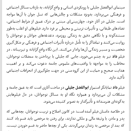
سینمای ابوالفضل جلیلی با رویکردی انسانی و واقع‌گرایانه، به بازتاب مسائل اجتماعی
و فرهنگی می‌پردازد، به‌ویژه مشکلات و چالش‌هایی که نسل جوان با آن‌ها مواجه
است. جلیلی در آثار خود، جهان‌بینی‌ای مبتنی بر درک عمیق از شرایط اجتماعی،
تضادهای طبقاتی، و تأثیرات تربیتی و محیطی بر فرد دارد. فیلم‌های او اغلب به‌طور
مستندگونه و با نگاهی دقیق به زندگی روزمره، دغدغه‌های جوانان و نوجوانان را
روایت می‌کنند و تماشاگر را به تأمل درباره تأثیرات اجتماعی و فرهنگی بر شکل‌گیری
شخصیت و مسیر زندگی آن‌ها وادار می‌کنند. این نگاه واقع‌گرایانه و تیزبینانه، در
فیلم
داد
نیز به چشم می‌خورد، جایی که جلیلی با پرداختن به معضلات نوجوانان،
مخاطب را به مواجهه با واقعیت‌های ملموس جامعه دعوت می‌کند و بر اهمیت
هدایت صحیح و حمایت از این گروه سنی در جهت جلوگیری از انحرافات اجتماعی
تأکید دارد.
فیلم
داد
نمایانگر استمرار
ابوالفضل جلیلی
در ساخت آثاری است که به عمق جامعه و
مشکلات آن می‌پردازد و همواره نگاه او به مسائل نوجوانان، در دل فیلم‌هایش
به‌گونه‌ای هنرمندانه و تأثیرگذار به تصویر کشیده می‌شود.
در خلاصه داستان فیلم آمده است: در کانون اصلاح و تربیت نوجوانان، بچه‌هایی که
پدر و مادر، یا وثیقه مالی و ملکی ندارند، برای رفتن به مرخصی باید قسم یاد کنند
که بعد از مرخصی به زندان برمی‌گردند. یکی از بچه‌ها حاضر به قسم خوردن نیست.