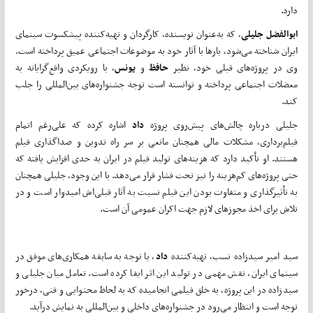
دارد.
ابوالفضل جلیلی
، که به‌عنوان نویسنده، کارگردان و تهیه‌کننده پیشکسوت سینمای
ایران شناخته می‌شود، بارها با آثار خود به موضوعات اجتماعی عمیق پرداخته است.
وی در پروژه‌های قبلی خود، نظیر
حافظ
و
یونس
، با رویکردی واقع‌گرایانه به
معضلات اجتماعی پرداخته و توانسته است توجه جشنواره‌های بین‌المللی را جلب
کند.
جلیلی درباره چالش‌های پیش‌روی پروژه
داد
اشاره کرده که علی‌رغم اتمام
فیلم‌برداری، مشکلات مالی همچنان مانعی بر سر راه تدوین و صداگذاری فیلم
هستند. او تأکید دارد که هزینه‌های تولید فیلم در ایران به حدی افزایش یافته که
حتی پروژه‌های کم‌هزینه را نیز تحت فشار قرار می‌دهد. با این وجود، جلیلی همچنان
به تأثیرگذاری و متفاوت بودن این فیلم نسبت به آثار قبلی‌اش امیدوار است و در
تلاش برای اخذ مجوزهای لازم جهت اکران عمومی آن است.
سید امیر سیدزاده نسب، تهیه‌کننده
داد
، با توجه به سابقه همکاری‌های موفق در
سینمای ایران، نقش مهمی در تولید این اثر ایفا کرده است. تعامل میان جلیلی و
سیدزاده در این پروژه، به خلق فیلمی انجامیده که به لحاظ محتوایی و فنی، درخور
توجه است و انتظار می‌رود در جشنواره‌های داخلی و بین‌المللی به نمایش درآید.