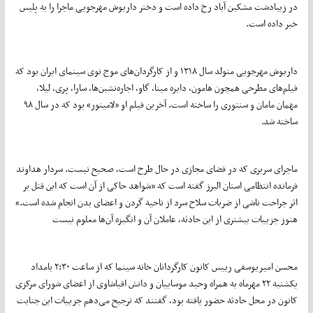
در زیبادشت مشکین آباد رخ داده است و دختر داریوش مهرجویی ماجرا را به پلیس
خبر داده است.
داریوش مهرجویی متولد سال ۱۳۱۸ و از کارگردان‌های موج نوی سینمای ایران بود که
فیلم‌های مطرحی همچون هامون، دایره مینا، گاو، اجاره‌نشین‌ها، سارا، پری، لیلا،
مهمان مامان و سنتوری را ساخته است. آخرین فیلم او «لامینور» بود که در سال ۹۸
ساخته شد.
ماجرای سربری که در فضای مجازی در حال طرح است، صحیح نیست. سردار هداوند
فرمانده انتظامی استان البرز گفته است که «شواهد حاکی از آن است که این قتل بر
اثر جراحت ناشی از ضربات سلاح سرد از ناحیه گردن و اعضای بدن انجام شده است.»
هنوز جزییات بیشتری از این حادثه، عاملان آن و انگیزه آن‌ها معلوم نیست
محسن امیریوسفی رییس کانون کارگردانان خانه سینما که از ساعت ۲:۳۰ بامداد
یکشنبه ۲۲ مهرماه به همراه وحید موساییان و دانش اقباشاوی از اعضای شورای مرکزی
کانون در محل حادثه حضور یافته بود، گفتند که ترجیح می‌دهم جزییات این جنایت