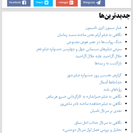
Facebook
Tweet
Google+
Telegram
جدیدترین‌ها
غبار میمون اثری نامیمون
نگاهی به فیلم آرام بخش ساخته سعید زمانیان
جنگ روایت‌ها در عصر هوش مصنوعی
معرفی فیلم‌های سینمایی چهل‌ و چهارمین جشنواره فیلم فجر
جلال آل‌احمد علیه جلال آل‌‌احمد
بازگشت به ریشه‌ها
گزارش نخستین روز جشنواره فیلم شهر
خداحافظ آشغال
رؤیاهای بلند
نگاهی به فیلم «سرایدار» به کارگردانی خسرو هریتاش
نگاهی به فیلم «شاهد» ساخته نادر ساعی‌ور
نقدی بر سریال تاسیان
نگاهی به سریال جذاب اجل معلق
تحلیل و بررسی فصل اول سریال «وحشی»