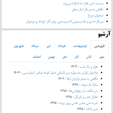
مستند «ژن هاژ» به ایتالیا می‌رود
نگاهی به سریال اجل معلق
صحرای سرخ
سریال «دیو و ماه پیشونی۲»،سرمشقی برای آثار کودک و نوجوان
آرشیو
فروردين
ارديبهشت
خرداد
تير
مرداد
شهريور
مهر
آبان
آذر
دی
بهمن
اسفند
هزار و یک شب
- ۱۴۰۴
فراخوان اولین جشنواره بین المللی فیلم کوتاه عباس کیارستمی
- ۱۴۰۳
نگاهی به فیلم برادران لیلا
- ۱۴۰۲
سایۀ یک شوک
- ۱۳۹۹
در شگفت از پهلوانی‌ها
- ۱۳۹۸
تقابل نقش و بازیگر
- ۱۳۹۸
ضربه فنی شدن تختی روی پرده
- ۱۳۹۸
شش‌دانگ
- ۱۳۹۸