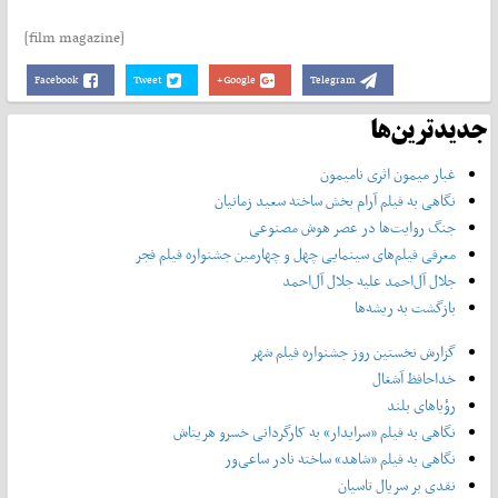
[film magazine]
Facebook
Tweet
Google+
Telegram
جدیدترین‌ها
غبار میمون اثری نامیمون
نگاهی به فیلم آرام بخش ساخته سعید زمانیان
جنگ روایت‌ها در عصر هوش مصنوعی
معرفی فیلم‌های سینمایی چهل‌ و چهارمین جشنواره فیلم فجر
جلال آل‌احمد علیه جلال آل‌‌احمد
بازگشت به ریشه‌ها
گزارش نخستین روز جشنواره فیلم شهر
خداحافظ آشغال
رؤیاهای بلند
نگاهی به فیلم «سرایدار» به کارگردانی خسرو هریتاش
نگاهی به فیلم «شاهد» ساخته نادر ساعی‌ور
نقدی بر سریال تاسیان