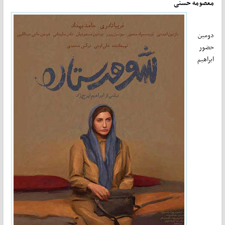
معصومه حسنی
دومین
حضور
ابراهیم