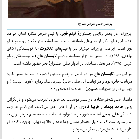
پوستر فیلم شوهر ستاره
ایرج‌زاد، در بخش رقابتی
جشنوارۀ فیلم فجر
، با فیلم
شوهر ستاره
اتفاق خواهد
افتاد. این فیلم، یکی از فیلم‌های راه‌یافته به بخش مسابقۀ جشنوارۀ چهل ‌و سوم فیلم
فجر است. ابراهیم ایرج‌زاد، پیش‌تر نیز با فیلم‌های
عنکبوت
(به نویسندگی اکتای
براهنی، ۱۳۹۸)، در بخش خارج از مسابقه و فیلم
تابستان داغ
(به نویسندگی پیام
کرمی، ۱۳۹۵)، در بخش مسابقه، در ادوار قبلی جشنوارۀ فجر حضور داشته است.
در این بین،
تابستان داغ
در دورۀ سی‌ و پنجم جشنوارۀ فجر، در سیزده بخش نامزد
دریافت جایزه بود و در نهایت این فیلم، جایزۀ بهترین فیلم‌برداری (هومن بهمنش) و
بهترین تدوین (سهراب خسروی) را به خود اختصاص داد.
داستان فیلم
شوهر ستاره
، در بستر موقعیت یک خانواده تعریف می‌شود و بازیگرانی
چون
حامد بهداد
و
فریبا نادر
ی در آن ایفای نقش می‌کنند. این فیلم به تهیه
کنندگی
علی اوجی
آماده حضور در جشنواره شده است. قصه فیلم درباره زنی به
اسم ستاره است که به دلیل بچه‌دار نشدن جدا شده و حالا به تهران مهاجرت کرده. او
کار می‌کند، عاشق مردی دیگر می‌شود و ...