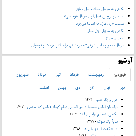
نگاهی به سریال جذاب اجل معلق
تحلیل و بررسی فصل اول سریال «وحشی»
مستند «ژن هاژ» به ایتالیا می‌رود
نگاهی به سریال اجل معلق
صحرای سرخ
سریال «دیو و ماه پیشونی۲»،سرمشقی برای آثار کودک و نوجوان
آرشیو
فروردين
ارديبهشت
خرداد
تير
مرداد
شهريور
مهر
آبان
آذر
دی
بهمن
اسفند
هزار و یک شب
- ۱۴۰۴
فراخوان اولین جشنواره بین المللی فیلم کوتاه عباس کیارستمی
- ۱۴۰۳
نگاهی به فیلم برادران لیلا
- ۱۴۰۲
سایۀ یک شوک
- ۱۳۹۹
در شگفت از پهلوانی‌ها
- ۱۳۹۸
تقابل نقش و بازیگر
- ۱۳۹۸