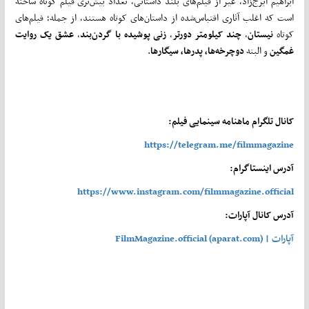
ابراهیم ایرج‌زاد، غیر از فیلم‌های بلند داستانی، تعداد بیش‌تری فیلم کوتاه ساخته
است که اغلب آثاری اقتباس‌شده از داستان‌های کوتاه هستند، از جمله؛ فیلم‌های
کوتاه
نیستان
،
چند کیلومتر دورتر
،
زنی پوشیده با گردن‌بند
،
عشق یک روایت
غمگین
و البته
دوچرخه‌ها، پدرها، سیگارها
.
کانال تلگرام ماهنامه سینمایی فیلم:
https://telegram.me/filmmagazine
آدرس اینستاگرام:
https://www.instagram.com/filmmagazine.official
آدرس کانال آپارات:
آپارات | FilmMagazine.official (aparat.com)