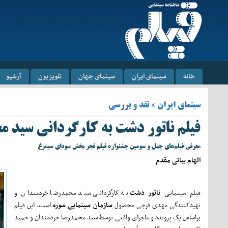
خانه
سینمای ایران
سینمای جهان
تلویزیون
آرشیو
سینمای ایران » نقد و بررسی
فیلم ناتور دشت به کارگردانی سید 
معرفی فیلم‌های چهل و سومین جشنواره فیلم فجر بخش سودای سیمرغ
الهام بیاتی مقدم
فیلم سینمایی
ناتور دشت
به کارگردانی سید محمد‌رضا خردمندان و
تهیه‌کنندگی مهدی فرجی محصول
سازمان سینمایی سوره
است. این فیلم
براساس یک پرونده و ماجرای واقعی توسط سید محمدرضا خردمندان و حمید