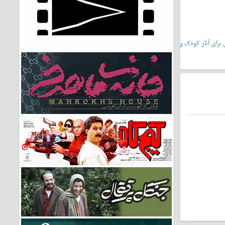
یشونی۲»،سرمشقی برای آثار کودک و