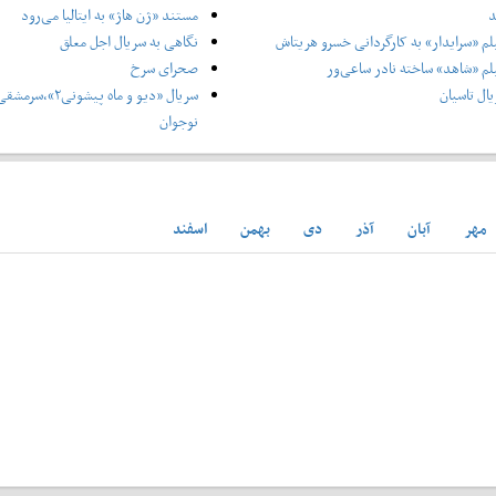
د
مستند «ژن هاژ» به ایتالیا می‌رود
لم «سرایدار» به کارگردانی خسرو هریتاش
نگاهی به سریال اجل معلق
لم «شاهد» ساخته نادر ساعی‌ور
صحرای سرخ
ال تاسیان
سریال «دیو و ماه پ
نوجوان
مهر
آبان
آذر
دی
بهمن
اسفند