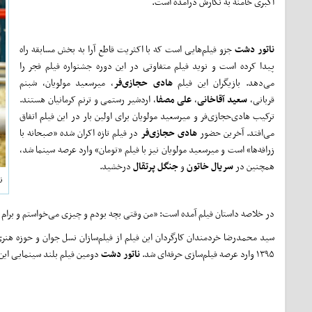
اکبری خامنه به‌ نگارش درآمده است.
ناتور دشت
جزو فیلم‌هایی است که با اکثریت قاطع آرا به بخش مسابقه راه
پیدا کرده است و نوید فیلم متفاوتی در این دوره جشنواره فیلم فجر را
می‌دهد. بازیگران این فیلم
هادی حجازی‌فر
، میرسعید مولویان، شبنم
قربانی،
سعید آقاخانی
،
علی مصفا
، اردشیر رستمی و ترنم کرمانیان هستند.
ترکیب هادی‌حجازی‌فر و میرسعید مولویان برای اولین بار در این فیلم اتفاق
می‌افتد. آخرین حضور
هادی حجازی‌فر
در فیلم تازه اکران شده «صبحانه با
زرافه‌ها» است و میرسعید مولویان نیز با فیلم «تومان» وارد عرصه سینما شد،
همچنین در
سریال خاتون
و
جنگل پرتقال
درخشید.
ن
در خلاصه داستان فیلم آمده است: «من وقتی بچه بودم و چیزی می‌خواستم و برام نم
سید محمدرضا خردمندان کارگردان این فیلم از فیلم‌سازان نسل جوان و حوزه هنری 
۱۳۹۵ وارد عرصه فیلم‌سازی حرفه‌ای شد.
ناتور دشت
دومین فیلم بلند سینمایی این