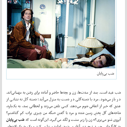
شب بی‌پايان
شب عيد است. بعد از مدت‌ها، زن و بچه‌ها حاضر و آماده برای رفتن به مهمانی‌اند.
در باز مي‌شود. مرد با دسته‌گلی در دست به منزل می‌آيد؛ دسته گل نه نشانی از
عشق که خبر از اتفاقی شوم مي‌دهد. کسی تلفن مي‌زند و لحظاتی بعد، به يک‌باره،
شاخه‌های گل پخشِ زمين شده و مرد با گفتنِ «مگه من چيزی برات کم گذاشتم؟
آبروی مَنو می‌بری؟» زن را زير مشت و لگد مي‌گيرد. اين‌گونه است که
شب
بی‌پايان
به کارگردانی حميد تمجيدی آغاز مي‌شود، ادامه پيدا مي‌کند و يک به يک لايه‌های