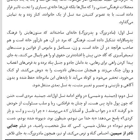
معضلات فرهنگی-سنتی را که سال‌ها بلکه قرن‌ها خانه‌ي بسیاری را تحت تاثیر قرار
داده است، با به تصوير کشيدن سه نسل از يک خانواده، کنار زده و به نمایش
می‌گذارد.
نسل اول: (مادربزرگ و پدربزرگ) خانه‌ای ساخته‌اند که ستون‌هایش را فرهنگ
پدرسالارانه تشکيل داده است. فرهنگی که مرد در آن، هم نان‌آور خانه است و هم
صاحب هرآنچه در آن خانه است. و زن، مستاصل و مايوس از قوانين و سنت‌های
تبعيض‌آميزی که گاه حتی پيش پا افتاده‌ترين حقوق او را هم پايمال مي‌کنند، به جای
پيدا کردن راهی برای رهايی، به دامان جادو و جنبل پناه برده و به قرص‌های اعصاب
و روان چنگ مي‌زند و همچنان سنت‌های نادرست را به دوش می‌کشد. او کتک
مي‌خورد، تحقير مي‌شود و کوتاه می‌آيد تا پايه‌های اين ماتم‌خانه حفظ شده و بدون
آگاهی و بازبینی و تعمیر و تغییر مثبت، به نسل بعدی منتقل شود.
نسل دوم: (جمشيد و شمسی) در واقع ادامه نسل اول‌اند. جمشيد مردی است خشن
که چون پول دارد پس هست. او چنان به فرافکنی، ريا و سلب مسئوليت از خودش
خو گرفته که در جواب فاميل و آشنايان که می‌پرسند: « چرا زنت رو لت و پار
کردی؟» پاسخ مي‌دهد: «به خدا من نبودم، شيطون بود. ديوونه شده بودم. دست
خودم نبود!» در مقابل، شمسی، کسی که مثل شخصيت راضيه، در فيلم
جدايی
نادر
از
سيمين
، احساس گناه و ترس می‌کند. او نیز، همچون مادربزرگ، به جای
تلاش