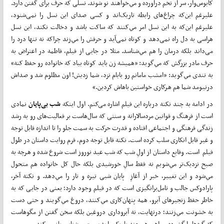
کابوس‌وار، سر از تخم درآورده و مي‌خواهند نو شوند. نسلی که حرف برای گفتن دارد.
عليرغم اين‌که چراغ‌های رابطه تاريک‌اند و کسی صدای این نسل را نمی‌شنود،
علیرغم این‌که به این نسل امر مي‌کنند که ساکت باشد و دخالت نکند، این نسل
هراسی به دل راه نمی‌دهد و کوتاه نمی‌آيد و حرفش را مي‌زند چراکه نه تنها درد را
می‌داند بلکه درمان را هم مي‌شناسد. مثلا در جايی از فيلم، فاطمه در اعتراض به
حرف مادر بزرگش که مي‌گويد: «هميشه زن بايد کوتاه بياد که خانواده رو حفظ کنه»
به تندی مي‌گويد: «امشب مامانم رو بابام نزد، شما زدیش! اون مظلوم شد و صداش
درنيومد شما هم هـرکاری خواستين باهاش کردين.»
در ادامه به چند نکته درباره اين فيلم اشاره می‌کنم. اول اينکه
شب
بی‌پايان
نمادی
است از فرهنگ و قوانين مردسالارانه و سنتی که سال‌هاست بر فعالیت‌های رو به رشد
زندگی فرهنگی و اجتماعی افتاده و قدرت حرکت به سمت جلو را تا اندازه قابل توجه
و غیر قابل انکاری سلب کرده است. نکته قابل توجه دوم، فرم روايت داستان در طول
فيلم است. وقايع داستان از اولِ شب که شب عيد نوروز است شروع شده و هـرچه به
صبح نزديک‌تر مي‌شويم نه فقط سالِ خورشیدی بلکه حال کل خانواده هم متحول
مي‌شود و اين تغيير، خبر از آغازِ پايان شبی تيره و تار را مي‌دهد. و نکته آخر،
پارادوکس جالب و تامل‌برانگيزی است که در فيلم وجود دارد؛ يعنی در جايی که به
خاطر حفظ زنجيرهای آبرو، همه پنهان‌کاری مي‌کنند، دروغ مي‌گويند و حتی دست
به خشونت مي‌زنند؛ درنهایت، نه آبروداری دروغين بلکه سخن گفتن از مگوهاست
که گره‌ها را گشوده و راهی هـر چند باريک را به سمت روشنايی باز مي‌کند.