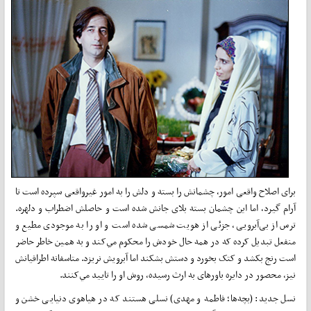
برای اصلاح واقعی امور، چشمانش را بسته و دلش را به امور غیرواقعی سپرده است تا
آرام گیرد، اما این چشمان بسته بلای جانش شده است و حاصلش اضطراب و دلهره.
ترس از بی‌آبرويی، جزئی از هويت شمسی شده است و او را به موجودی مطيع و
منفعل تبدیل کرده که در همه حال خودش را محکوم مي‌کند و به همين خاطر حاضر
است رنج بکشد و کتک بخورد و دستش بشکند اما آبرويش نريزد. متاسفانه اطرافيانش
نیز، محصور در دایره باورهای به ارث رسیده، روش او را تاييد مي‌کنند.
نسل جديد: (بچه‌ها؛ فاطمه و مهدی) نسلی هستند که در هياهوی دنيايی خشن و