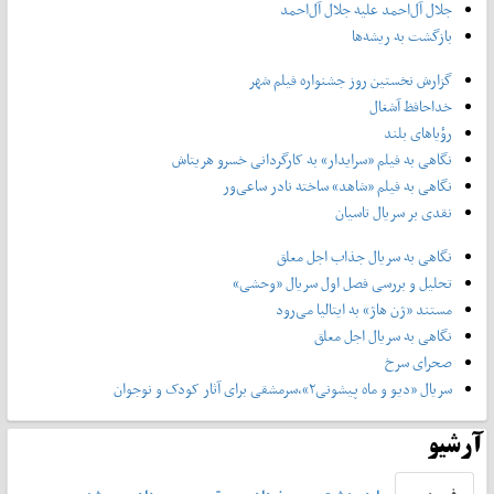
جلال آل‌احمد علیه جلال آل‌‌احمد
بازگشت به ریشه‌ها
گزارش نخستین روز جشنواره فیلم شهر
خداحافظ آشغال
رؤیاهای بلند
نگاهی به فیلم «سرایدار» به کارگردانی خسرو هریتاش
نگاهی به فیلم «شاهد» ساخته نادر ساعی‌ور
نقدی بر سریال تاسیان
نگاهی به سریال جذاب اجل معلق
تحلیل و بررسی فصل اول سریال «وحشی»
مستند «ژن هاژ» به ایتالیا می‌رود
نگاهی به سریال اجل معلق
صحرای سرخ
سریال «دیو و ماه پیشونی۲»،سرمشقی برای آثار کودک و نوجوان
آرشیو