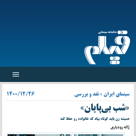
Toggle
navigation
سینمای ایران » نقد و بررسی
۱۴۰۰/۱۲/۲۶
«شب بی‌پايان»
هميشه زن بايد کوتاه بياد که خانواده رو حفظ کنه
ژاله رودباری