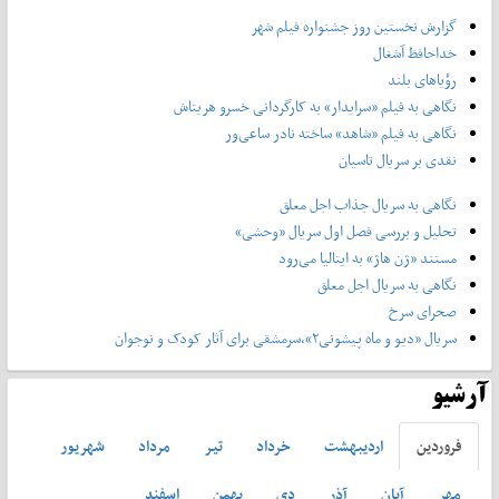
گزارش نخستین روز جشنواره فیلم شهر
خداحافظ آشغال
رؤیاهای بلند
نگاهی به فیلم «سرایدار» به کارگردانی خسرو هریتاش
نگاهی به فیلم «شاهد» ساخته نادر ساعی‌ور
نقدی بر سریال تاسیان
نگاهی به سریال جذاب اجل معلق
تحلیل و بررسی فصل اول سریال «وحشی»
مستند «ژن هاژ» به ایتالیا می‌رود
نگاهی به سریال اجل معلق
صحرای سرخ
سریال «دیو و ماه پیشونی۲»،سرمشقی برای آثار کودک و نوجوان
آرشیو
فروردين
ارديبهشت
خرداد
تير
مرداد
شهريور
مهر
آبان
آذر
دی
بهمن
اسفند