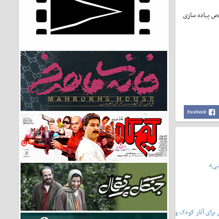
خص پیاده سازی
Facebook
شی»
یشونی۲»،سرمشقی برای آثار کودک و