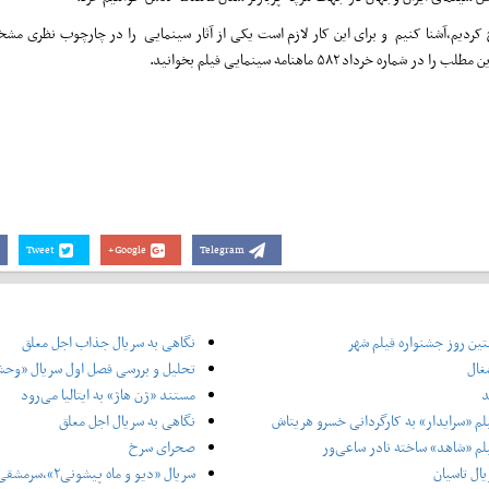
طرح کردیم،آشنا کنیم و برای این کار لازم است یکی از آثار سینمایی را در چارچوب نظری مش
د ۵۸۲ ماهنامه سینمایی فیلم بخوانید.
Tweet
Google+
Telegram
ین روز جشنواره فیلم شهر
نگاهی به سریال جذاب اجل معلق
غال
تحلیل و بررسی فصل اول سریال «وح
د
مستند «ژن هاژ» به ایتالیا می‌رود
لم «سرایدار» به کارگردانی خسرو هریتاش
نگاهی به سریال اجل معلق
لم «شاهد» ساخته نادر ساعی‌ور
صحرای سرخ
ال تاسیان
سریال «دیو و ماه پ