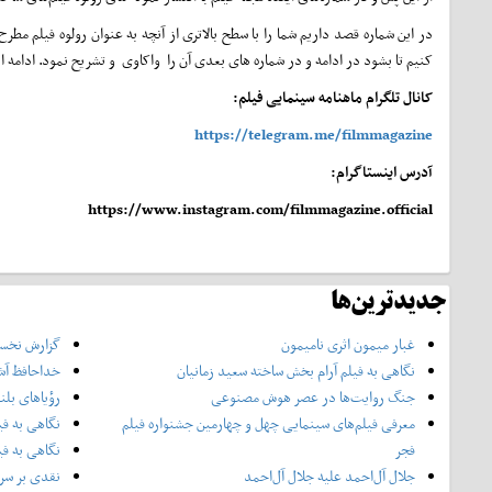
در این شماره قصد داریم شما را با سطح بالاتری از آنچه به عنوان رولوه فیلم م
کنیم تا بشود در ادامه و در شماره های بعدی آن را واکاوی و تشریح نمود. ادامه این مطلب را در شماره خردا
کانال تلگرام ماهنامه سینمایی فیلم:
https://telegram.me/filmmagazine
آدرس اینستاگرام:
https://www.instagram.com/filmmagazine.official
جدیدترین‌ها
غبار میمون اثری نامیمون
گزارش نخست
نگاهی به فیلم آرام بخش ساخته سعید زمانیان
خداحافظ آش
جنگ روایت‌ها در عصر هوش مصنوعی
رؤیاهای بلن
معرفی فیلم‌های سینمایی چهل‌ و چهارمین جشنواره فیلم
نگاهی به فی
فجر
نگاهی به فی
جلال آل‌احمد علیه جلال آل‌‌احمد
نقدی بر سری