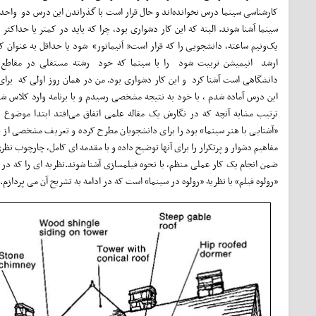
کارشناسی سینما درس نخوانده‌اند و حال قرار است با گذراندن این درس دو واحدی
یک‌ونیم ساعته، دانشجویی را که قرار است« اَنیماتور» شود یا حداقل به عنوان 
ارشد انیمیشن تربیت شود را با سینما که خود رشته مستقلی در مقاطع
دانشگاهی است آشنا کرد و این کار دشواری بود. من در همان روز اولی که برا
این درس آماده شدم ، با خود به نتیجه مشخصی رسیدم و با برنامه وارد کلاس ش
ترتیب مشابه آنچه که در نگارش یک مقاله علمی اتفاق می‌افتد ابتدا موضوع
«آشنایی با هنر سینما» بود را برای دانشجویان مطرح کرده و تعریف مشخصی از 
مفاهیم دشوار و پرتکرار را برای آنها توضیح داده و با مقدمه ای کامل، چارچوب 
«رولوه فیلم» یا نظریه «رولوه در سینما» است که در ادامه به تشریح آن می پردازم.