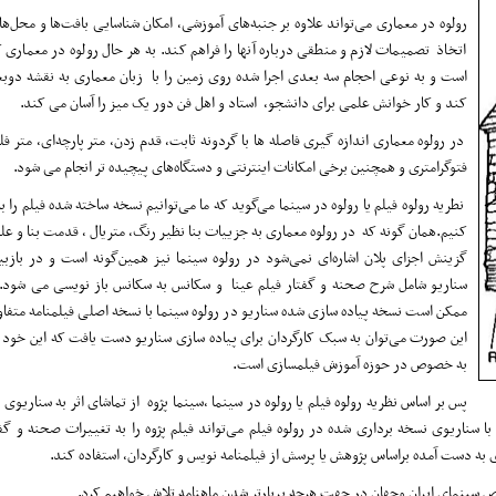
رولوه در معماری می‌تواند علاوه بر جنبه‌های آموزشی، امکان شناسایی بافت‌ها و محل‌ه
اتخاذ تصمیمات لازم و منطقی درباره آنها را فراهم کند. به هر حال رولوه در معماری
است و به نوعی احجام سه بعدی اجرا شده روی زمین را با زبان معماری به نقشه دوب
کند و کار خوانش علمی برای دانشجو، استاد و اهل فن دور یک میز را آسان می کند.
در رولوه معماری اندازه گیری فاصله ها با گردونه ثابت، قدم زدن، متر پارچه‌ای، متر فل
فتوگرامتری و همچنین برخی امکانات اینترنتی و دستگاه‌های پیچیده تر انجام می شود.
نطریه رولوه فیلم یا رولوه در سینما می‌گوید که ما می‌توانیم نسخه ساخته شده فیلم را ب
کنیم.همان گونه که در رولوه معماری به جزییات بنا نظیر رنگ، متریال ، قدمت بنا و عل
گزینش اجزای پلان اشاره‌ای نمی‌شود در رولوه سینما نیز همین‌گونه است و در بازبی
سناریو شامل شرح صحنه و گفتار فیلم عینا و سکانس به سکانس باز نویسی می شود.
ممکن است نسخه پیاده سازی شده سناریو در رولوه سینما با نسخه اصلی فیلمنامه متفا
این صورت می‌توان به سبک کارگردان برای پیاده سازی سناریو دست یافت که این خود
به خصوص در حوزه آموزش فیلمسازی است.
پس بر اساس نظریه رولوه فیلم یا رولوه در سینما ،سینما پژوه از تماشای اثر به سناریوی 
سناریوی نسخه برداری شده در رولوه فیلم می‌تواند فیلم پژوه را به تغییرات صحنه و گ
 به دست آمده براساس پژوهش یا پرسش از فیلمنامه نویس و کارگردان، استفاده کند.
شاخص سینمای ایران وجهان در جهت هرچه پربارتر شدن ماهنامه تلاش خواهیم کرد.