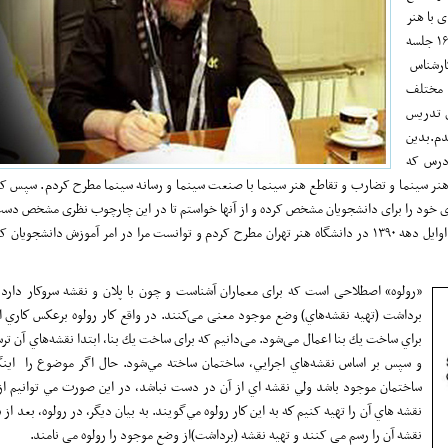
 با هنر
سینما آشنا شوند. البته که این کار دشواری بود، چرا که باید در کمتر یا حداکثر ۱۶ جلسه
کارشناس
 مختلف
ی تدریس
دم.بدین
 درس که
هنر سینما و تضارب و تقاطع هنر سینما با صنعت سینما و رسانه سینما مطرح کردم. سپس 
نظری خود را برای دانشجویان مشخص کرده و از آنها خواستم تا در این چارچوب نظری مشخص دست
ضمن انجام یک کار عملی منظم، با نحوه فیلمسازی آشنا شوند.نظریه ای را که در اوایل دهه ۱۳۹۰ در دانشگاه هنر تهران مطرح کردم و توانست مرا در امر آم
«رولوه» اصطلاحی است که برای معماران آشناست و چون با پلان و نقشه سروکار دارد،آ
برداشت (تهيه نقشه‌هاي) وضع موجود معنی می‌کنند. در واقع كار رولوه برعكس كاري 
براي ساخت يك بنا اعمال می‌شود. می‌دانیم که برای ساخت يك بنا، ابتدا نقشه‌هاي آن تر
و سپس بر اساس نقشه‌هاي اجرايي، ساختمان ساخته مي‌شود. حال اگر موضوع را اینگو
ساختمان موجود باشد ولي نقشه اي از آن در دست نباشد، در این صورت مي توانیم از
نقشه هاي آن را تهيه کنیم كه به اين كار رولوه مي‌گويند. به بیان دیگر، در رولوه، بعد از
نقشه آن را رسم می کنند و تهیه نقشه (برداشت)از وضع موجود را رولوه می نامند.