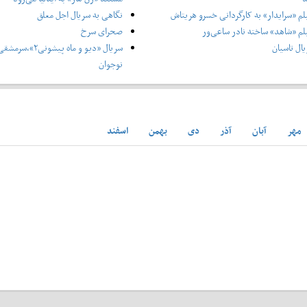
لم «سرایدار» به کارگردانی خسرو هریتاش
نگاهی به سریال اجل معلق
لم «شاهد» ساخته نادر ساعی‌ور
صحرای سرخ
ال تاسیان
سریال «دیو و ماه پ
نوجوان
مهر
آبان
آذر
دی
بهمن
اسفند