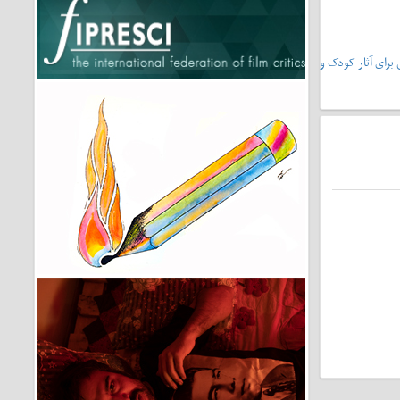
یشونی۲»،سرمشقی برای آثار کودک و