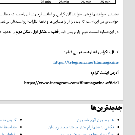
نخستین خواهشم از شما خوانندگان گرامی و اساتید ارجمند این است که مطالب هر ش
خواسته‌ی من این است که بنده را از راهنمایی‌ها و نقطه نظرات ارزشمندتان بی‌نصی
در این شماره قسمت دوم بازنویسی فیلم
قضیه...شکل اول، شکل دوم
را تقدیم ح
کانال تلگرام ماهنامه سینمایی فیلم:
https://telegram.me/filmmagazine
آدرس اینستاگرام:
https://www.instagram.com/filmmagazine.official
جدیدترین‌ها
غبار میمون اثری نامیمون
گزارش نخست
نگاهی به فیلم آرام بخش ساخته سعید زمانیان
خداحافظ آش
جنگ روایت‌ها در عصر هوش مصنوعی
رؤیاهای بلن