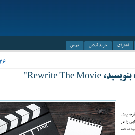
اشتراک
خرید آنلاین
تماس
/۲۶
Rewrite The "
ریه پیش
یی را در
ود ساخته