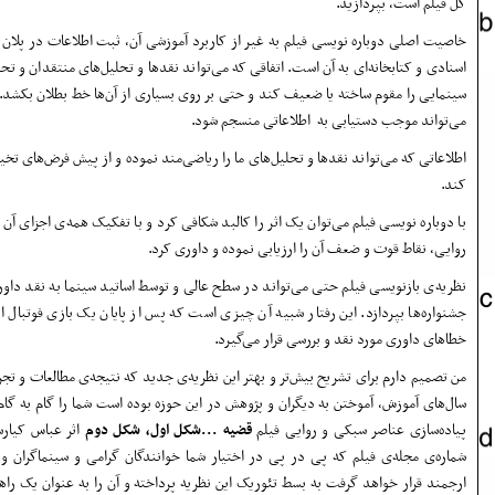
کل فیلم است، بپردازید.
خاصیت اصلی دوباره نویسی فیلم به غیر از کاربرد آموزشی آن، ثبت اطلاعات در پلان
اسنادی و کتابخانه‌ای به آن است. اتفاقی که می‌تواند نقدها و تحلیل‌های منتقدان و تحل
سینمایی را مقوم ساخته یا ضعیف کند و حتی بر روی بسیاری از آن‌ها خط بطلان بکشد. 
می‌تواند موجب دستیابی به اطلاعاتی منسجم شود.
اطلاعاتی که می‌تواند نقدها و تحلیل‌های ما را ریاضی‌مند نموده و از پیش فرض‌های تخی
کند.
با دوباره نویسی فیلم می‌توان یک اثر را کالبد شکافی کرد و با تفکیک همه‌ی اجزای آن
روایی، نقاط قوت و ضعف آن را ارزیابی نموده و داوری کرد.
نظریه‌ی بازنویسی فیلم حتی می‌تواند در سطح عالی و توسط اساتید سینما به نقد داور
جشنواره‌ها بپردازد. این رفتار شبیه آن چیزی است که پس از پایان یک بازی فوتبال ا
خطاهای داوری مورد نقد و بررسی قرار می‌گیرد.
من تصمیم دارم برای تشریح بیش‌تر و بهتر این نظریه‌ی جدید که نتیجه‌ی مطالعات و تج
سال‌های آموزش، آموختن به دیگران و پژوهش در این حوزه بوده است شما را گام به گام 
پیاده‌سازی عناصر سبکی و روایی فیلم
قضیه ...شکل اول، شکل دوم
اثر عباس کیار
شماره‌ی مجله‌ی فیلم که پی در پی در اختیار شما خوانندگان گرامی و سینماگران و
ارجمند قرار خواهد گرفت به بسط تئوریک این نظریه پرداخته و آن را به عنوان یک راه