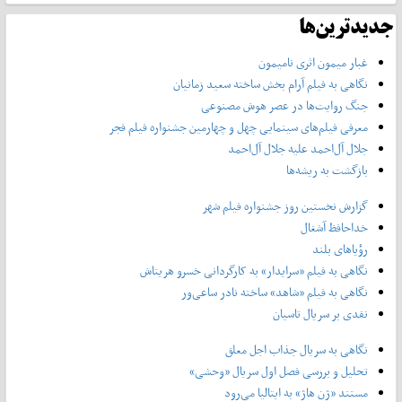
جدیدترین‌ها
غبار میمون اثری نامیمون
نگاهی به فیلم آرام بخش ساخته سعید زمانیان
جنگ روایت‌ها در عصر هوش مصنوعی
معرفی فیلم‌های سینمایی چهل‌ و چهارمین جشنواره فیلم فجر
جلال آل‌احمد علیه جلال آل‌‌احمد
بازگشت به ریشه‌ها
گزارش نخستین روز جشنواره فیلم شهر
خداحافظ آشغال
رؤیاهای بلند
نگاهی به فیلم «سرایدار» به کارگردانی خسرو هریتاش
نگاهی به فیلم «شاهد» ساخته نادر ساعی‌ور
نقدی بر سریال تاسیان
نگاهی به سریال جذاب اجل معلق
تحلیل و بررسی فصل اول سریال «وحشی»
مستند «ژن هاژ» به ایتالیا می‌رود