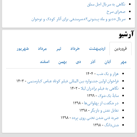
نگاهی به سریال اجل معلق
صحرای سرخ
سریال «دیو و ماه پیشونی۲»،سرمشقی برای آثار کودک و نوجوان
آرشیو
فروردين
ارديبهشت
خرداد
تير
مرداد
شهريور
مهر
آبان
آذر
دی
بهمن
اسفند
هزار و یک شب
- ۱۴۰۴
فراخوان اولین جشنواره بین المللی فیلم کوتاه عباس کیارستمی
- ۱۴۰۳
نگاهی به فیلم برادران لیلا
- ۱۴۰۲
سایۀ یک شوک
- ۱۳۹۹
در شگفت از پهلوانی‌ها
- ۱۳۹۸
تقابل نقش و بازیگر
- ۱۳۹۸
ضربه فنی شدن تختی روی پرده
- ۱۳۹۸
شش‌دانگ
- ۱۳۹۸