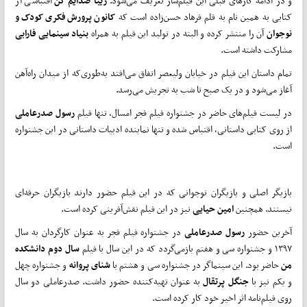
و در ادامه کارهای قبلی‌ این فیلم‌ساز تعریف می‌شود.
زیبا صدایم کن
اقتباسی از
کتابی به همین نام به قلم فرهاد حسن‌زاده است که
کانون پرورش فکری کودک و
نوجوان
آن را منتشر کرده و البته در تولید این فیلم به همراه
بنیاد سینمایی فارابی
مشارکت داشته است.
تمام داستان این فیلم در خیابان ولیعصر اتفاق می‌افتد به‌طوری‌که از میدان راه‌آهن
آغاز می‌شود و در یک صبح تا شب به تجریش می‌رسد.
در لیست فیلم‌های حاضر در جشنواره فیلم فجر امسال، تنها فیلم
رسول صدرعاملی
از روی کتابی داستانی، اقتباس شده و تنها نماینده ادبیات داستانی در این جشنواره
است.
بازیگر اصلی و بازیگران نوجوانی که در این فیلم حضور دارند بازیگران حرفه‌ای
نیستند. همچنین
امین حیایی
نیز در این فیلم نقش‌آفرینی کرده است.
آخرین حضور
رسول صدرعاملی
در جشنواره فیلم فجر به عنوان کارگردان به سال
۱۳۹۷ و جشنواره سی‌ و هفتم بازمی‌گردد که در این سال با فیلم
سال دوم دانشکده
من
حاضر بود. این سینماگر در جشنواره سی‌ و ‌هشتم با
شنای پروانه
و جشنواره چهل
‌و یکم نیز با
جنگل پرتقال
به عنوان تهیه‌کننده حضور داشت. صدرعاملی دو سال
روی فیلم‌نامه اثر اخیر خود کار کرده است.