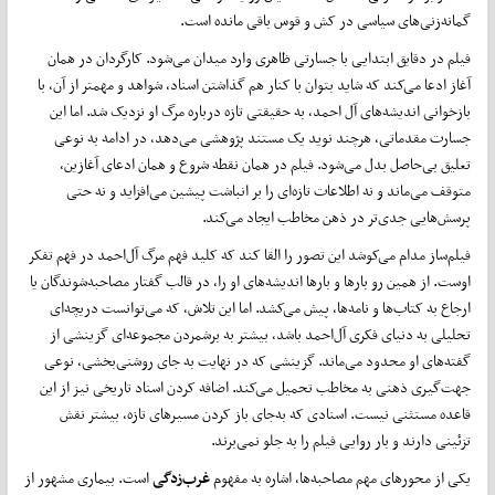
گمانه‌زنی‌های سیاسی در کش ‌و قوس باقی مانده است.
فیلم در دقایق ابتدایی با جسارتی ظاهری وارد میدان می‌شود. کارگردان در همان
آغاز ادعا می‌کند که شاید بتوان با کنار هم گذاشتن اسناد، شواهد و مهمتر از آن، با
بازخوانی اندیشه‌های آل احمد، به حقیقتی تازه درباره مرگ او نزدیک شد. اما این
جسارت مقدماتی، هرچند نوید یک مستند پژوهشی می‌دهد، در ادامه به نوعی
تعلیق بی‌حاصل بدل می‌شود. فیلم در همان نقطه شروع و همان ادعای آغازین،
متوقف می‌ماند و نه اطلاعات تازه‌ای را بر انباشت پیشین می‌افزاید و نه حتی
پرسش‌هایی جدی‌تر در ذهن مخاطب ایجاد می‌کند.
فیلم‌ساز مدام می‌کوشد این تصور را القا کند که کلید فهم مرگ آل‌احمد در فهم تفکر
اوست. از همین رو بارها و بارها اندیشه‌های او را، در قالب گفتار مصاحبه‌شوندگان یا
ارجاع به کتاب‌ها و نامه‌ها، پیش می‌کشد. اما این تلاش، که می‌توانست دریچه‌ای
تحلیلی به دنیای فکری آل‌احمد باشد، بیشتر به برشمردن مجموعه‌ای گزینشی از
گفته‌های او محدود می‌ماند. گزینشی که در نهایت به جای روشنی‌بخشی، نوعی
جهت‌گیری ذهنی به مخاطب تحمیل می‌کند. اضافه کردن اسناد تاریخی نیز از این
قاعده مستثنی نیست. اسنادی که به‌جای باز کردن مسیرهای تازه، بیشتر نقش
تزئینی دارند و بار روایی فیلم را به جلو نمی‌برند.
یکی از محورهای مهم مصاحبه‌ها، اشاره به مفهوم
غرب‌زدگی
است. بیماری مشهور از