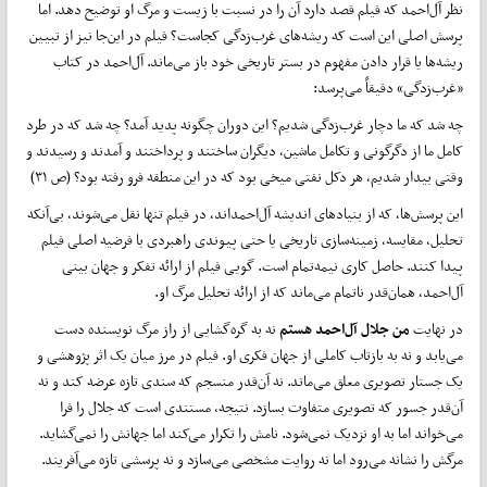
نظر آل‌احمد که فیلم قصد دارد آن را در نسبت با زیست و مرگ او توضیح دهد. اما
پرسش اصلی این است که ریشه‌های غرب‌زدگی کجاست؟ فیلم در این‌جا نیز از تبیین
ریشه‌ها یا قرار دادن مفهوم در بستر تاریخی خود باز می‌ماند. آل‌احمد در کتاب
«غرب‌زدگی» دقیقاً می‌پرسد:
چه شد که ما دچار غرب‌زدگی شدیم؟ این دوران چگونه پدید آمد؟ چه شد که در طرد
کامل ما از دگرگونی و تکامل ماشین، دیگران ساختند و پرداختند و آمدند و رسیدند و
وقتی بیدار شدیم، هر دکل نفتی میخی بود که در این منطقه فرو رفته بود؟ (ص ۳۱)
این پرسش‌ها، که از بنیادهای اندیشه آل‌احمد‌اند، در فیلم تنها نقل می‌شوند، بی‌آنکه
تحلیل، مقایسه، زمینه‌سازی تاریخی یا حتی پیوندی راهبردی با فرضیه اصلی فیلم
پیدا کنند. حاصل کاری نیمه‌تمام است. گویی فیلم از ارائه تفکر و جهان بینی
آل‌احمد، همان‌قدر ناتمام می‌ماند که از ارائه تحلیل مرگ او.
در نهایت
من جلال آل‌احمد هستم
نه به گره‌گشایی از راز مرگ نویسنده دست
می‌یابد و نه به بازتاب کاملی از جهان فکری او. فیلم در مرز میان یک اثر پژوهشی و
یک جستار تصویری معلق می‌ماند. نه آن‌قدر منسجم که سندی تازه عرضه کند و نه
آن‌قدر جسور که تصویری متفاوت بسازد. نتیجه، مستندی است که جلال را فرا
می‌خواند اما به او نزدیک نمی‌شود. نامش را تکرار می‌کند اما جهانش را نمی‌گشاید.
مرگش را نشانه می‌رود اما نه روایت مشخصی می‌سازد و نه پرسشی تازه می‌آفریند.