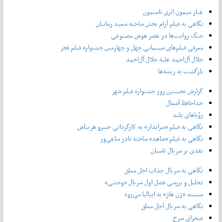
غبار میمون اثری نامیمون
نگاهی به فیلم آرام بخش ساخته سعید زمانیان
جنگ روایت‌ها در عصر هوش مصنوعی
معرفی فیلم‌های سینمایی چهل‌ و چهارمین جشنواره فیلم فجر
جلال آل‌احمد علیه جلال آل‌‌احمد
بازگشت به ریشه‌ها
گزارش نخستین روز جشنواره فیلم شهر
خداحافظ آشغال
رؤیاهای بلند
نگاهی به فیلم «سرایدار» به کارگردانی خسرو هریتاش
نگاهی به فیلم «شاهد» ساخته نادر ساعی‌ور
نقدی بر سریال تاسیان
نگاهی به سریال جذاب اجل معلق
تحلیل و بررسی فصل اول سریال «وحشی»
مستند «ژن هاژ» به ایتالیا می‌رود
نگاهی به سریال اجل معلق
صحرای سرخ