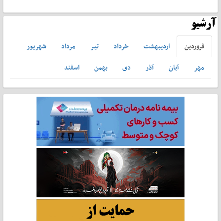
آرشیو
فروردين
ارديبهشت
خرداد
تير
مرداد
شهريور
مهر
آبان
آذر
دی
بهمن
اسفند