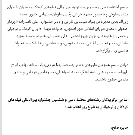
مراسم اختتامیه سی و ششمین جشنواره بین‌المللی فیلم‌های کودک و نوجوان با اجرای
مهدی سلوکی و با حضور محمد خزاعی رئیس سازمان سینمایی کشور، مجید
زین‌العابدین مدیرعامل بنیاد سینمایی فارابی و دبیر جشنواره، علی قاسم‌زاده شهردار
اصفهان، اعضای شورای اسلامی شهر اصفهان، خانواده شهدا، داوران کودک و نوجوان
و جمعی از هنرمندان، چون بهروز افخمی، علی نصیریان، علیرضا خمسه، شهره
سلطانی، محمدحسین لطیفی، مجید مدرسی، رضا فیاضی، رضا بابک، سیدجواد
هاشمی و… برگزار شد.
دراین مراسم همچنین داور‌های جشنواره محمدرضا شریفی‌نیا، مستانه مهاجر، ایرج
طهماسب، محمدعلی باشه آهنگر، مجید اسماعیلی، محمدامین همدانی و شبنم
مقدمی حضور داشتند.
اسامی برگزیدگان رشته‌های مختلف سی و ششمین جشنواره بین‌المللی فیلم‌های
کودکان و نوجوانان به شرح زیر اعلام شد:
جایزه صلح: