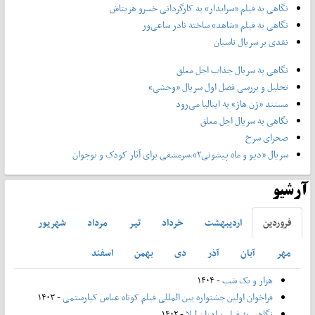
نگاهی به فیلم «سرایدار» به کارگردانی خسرو هریتاش
نگاهی به فیلم «شاهد» ساخته نادر ساعی‌ور
نقدی بر سریال تاسیان
نگاهی به سریال جذاب اجل معلق
تحلیل و بررسی فصل اول سریال «وحشی»
مستند «ژن هاژ» به ایتالیا می‌رود
نگاهی به سریال اجل معلق
صحرای سرخ
سریال «دیو و ماه پیشونی۲»،سرمشقی برای آثار کودک و نوجوان
آرشیو
فروردين
ارديبهشت
خرداد
تير
مرداد
شهريور
مهر
آبان
آذر
دی
بهمن
اسفند
هزار و یک شب
- ۱۴۰۴
فراخوان اولین جشنواره بین المللی فیلم کوتاه عباس کیارستمی
- ۱۴۰۳
نگاهی به فیلم برادران لیلا
- ۱۴۰۲