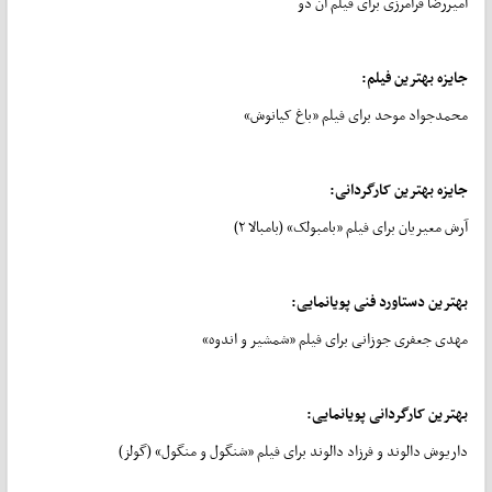
️امیررضا فرامرزی برای فیلم آن دو
جایزه بهترین فیلم:
محمدجواد موحد برای فیلم «باغ کیانوش»
جایزه بهترین کارگردانی:
آرش معیریان برای فیلم «بامبولک» (بامبالا ۲)
بهترین دستاورد فنی پویانمایی:
مهدی جعفری جوزانی برای فیلم «شمشیر و اندوه»
بهترین کارگردانی پویانمایی:
داریوش دالوند و فرزاد دالوند برای فیلم «شنگول و منگول» (گولز)