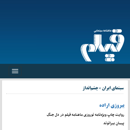
Toggle
avigation
سینمای ایران » چشم‌انداز
پیروزی اراده
روایت چاپ ویژه‌نامه نوروزی ماهنامه فیلم در دل جنگ
پیمان بیرانوند