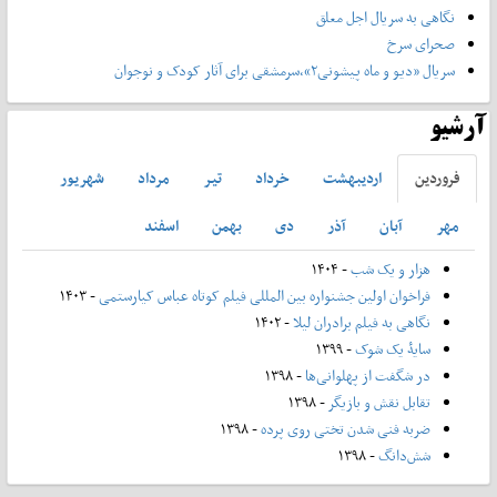
نگاهی به سریال اجل معلق
صحرای سرخ
سریال «دیو و ماه پیشونی۲»،سرمشقی برای آثار کودک و نوجوان
آرشیو
فروردين
ارديبهشت
خرداد
تير
مرداد
شهريور
مهر
آبان
آذر
دی
بهمن
اسفند
هزار و یک شب
- ۱۴۰۴
فراخوان اولین جشنواره بین المللی فیلم کوتاه عباس کیارستمی
- ۱۴۰۳
نگاهی به فیلم برادران لیلا
- ۱۴۰۲
سایۀ یک شوک
- ۱۳۹۹
در شگفت از پهلوانی‌ها
- ۱۳۹۸
تقابل نقش و بازیگر
- ۱۳۹۸
ضربه فنی شدن تختی روی پرده
- ۱۳۹۸
شش‌دانگ
- ۱۳۹۸