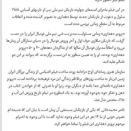
در این فیلم ماجرای استعفای چهارده بازیکن تیم ملی پس از بازیهای آسیایی ۱۹۸۸
سئول و دعوت از بازیکنان جدید توسط دهداری به تصویر کشیده شده و اتفاقات
مربوط به آن مقطع زمانی بررسی شده است.
«پرویز دهداری» زمانی مسئولیت مدیریت فنی تیم ملی فوتبال ایران را در دست
گرفت که بازیکن سالاری حرف اول و آخر ورزش فوتبال را در دنیای ستارگان آن زمان‌ها
می‌زد و اتفاقاً مدیران فوتبال آن سالها که از شاگردان دهه‌های ۴۰ و ۵۰ «پرویز
دهداری» بودند، او را به همین منظور به این سمت برگزیدند که بتواند بر این جو
ناسالم غلبه‌کند.
سازمان هنری رسانه‌ای اوج درادامه روند ساخت فیلم اقتباسی از زندگی بزرگان ایران
زمین این‌بار به ساخت روزهای پرتلاطم زندگی این مرد فرهیخته پرداخته است. «پرویز
دهداری» تافته‌ای جدا بافته از دیگران بود، زیرا او با قدرتی که از خواندن کتاب در
ذهن و تفکر خود به‌وجود آورده بود، به یک اسطوره در تمام تاریخ ورزش این آب و
خاک مقدس بدل شد.
ناصر محمدخانی که یکی از بازیکنان مستعفی آن زمان است با بیان این که شنیده ام
تصویر خوبی از ما ۱۴ نفر در این فیلم وجود ندارد گفت: با این وجود به احترام
مرحوم پرویز دهداری این فیلم را تماشا خواهم کرد.