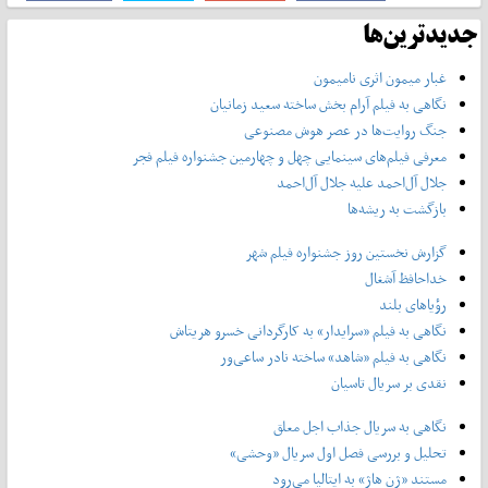
جدیدترین‌ها
غبار میمون اثری نامیمون
نگاهی به فیلم آرام بخش ساخته سعید زمانیان
جنگ روایت‌ها در عصر هوش مصنوعی
معرفی فیلم‌های سینمایی چهل‌ و چهارمین جشنواره فیلم فجر
جلال آل‌احمد علیه جلال آل‌‌احمد
بازگشت به ریشه‌ها
گزارش نخستین روز جشنواره فیلم شهر
خداحافظ آشغال
رؤیاهای بلند
نگاهی به فیلم «سرایدار» به کارگردانی خسرو هریتاش
نگاهی به فیلم «شاهد» ساخته نادر ساعی‌ور
نقدی بر سریال تاسیان
نگاهی به سریال جذاب اجل معلق
تحلیل و بررسی فصل اول سریال «وحشی»
مستند «ژن هاژ» به ایتالیا می‌رود