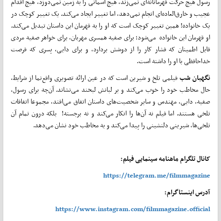
رسول هیچ حرکت قهرمانانه‌ای نمی‌زند، هیچ آسمانی را به زمین نمی‌دوزد، هیچ اقدام
عجیب و خارق‌العاده‌ای انجام نمی‌دهد، اما تغییر ایجاد می‌کند. یک تغییر کوچک در
یک خانواده! همین تغییر کوچک است که او را به قهرمان این داستان تبدیل می‌کند.
او قهرمان این خانواده می‌شود؛ برای صفیه همسری مهربان، برای خواهر صفیه مردی
قابل اطمینان که فشار کار را از دوشش بردارد، و برای دایی، پسری که فرصت
خداحافظی با او را داشته است.
نگهبان
شب
فیلمی تلخ و شیرین است که در عین ارائه تصویری واقع‌نما از شرایط،
حال مخاطب خود را خوب می‌کند و بر لبانش لبخند می‌نشاند. آن‌چه برای رسول،
صفیه، دایی، مهندس و سایر شخصیت‌های داستان اتفاق می‌افتد، مجموعا اتفاقات
تلخی هستند. اما فیلم نه آن‌ها را انکار می‌کند و نه برجسته! بلکه درون تمام آن
تلخی‌ها، شیرینی دلنشینی را پیدا می‌کند و به مخاطب خود نشان می‌دهد.
کانال تلگرام ماهنامه سینمایی فیلم:
https://telegram.me/filmmagazine
آدرس اینستاگرام:
https://www.instagram.com/filmmagazine.official