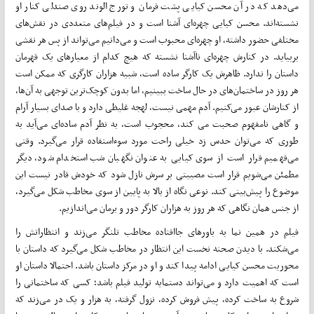
می‌دهد که در آن محسن کیایی پشت فرمان و تورج الوند روی صندلی کنار او
نشسته‌اند. محسن کیایی چهره‌ای آشنا است و در فیلم‌های متعددی در نقش‌های
مختلفی حضور داشته، او چهره‌ای محبوب است و می‌دانیم می‌تواند از پس هر نقشی
بربیاید. در کنارش چهره‌ای ناآشنا نشسته که هیچ کدام از معیارهای یک قهرمان
داستان را ندارد. ظاهرش یک کارگر ساده است، شبیه هزاران کارگری که ممکن است
هر روز در ساختمان‌های در حال ساخت ببینیم، اما بدون کوچک‌ترین توجهی به آن‌ها،
از کنارشان عبور می‌کنیم. آدم مهمی نیست، لهجه غلیظی دارد و با صدای بسیار آرام
و گاهی نامفهوم صحبت می کند، محجوب است، به نظر آدم ساده‌ای می‌آید به
طوری که می‌توان حدس زد خیلی راحت مورد سوءاستفاده قرار می‌گیرد. وقتی
می‌فهمیم قرار است از سوی کیایی به عنوان نگهبان شب استخدام شود، دیگر
مطمئن می‌شویم قرار است مصیبتی بر سرش نازل شود که خودش قادر نیست این
موضوع را پیش‌بینی کند. نوعی نگاه از بالا به پایین از سوی مخاطب شکل می‌گیرد،
از جنس همان نگاهی که هر روز به هزاران کارگر دور و برمان می‌اندازیم.
فیلم در همین نما به باورهای جاافتاده مخاطب تلنگر می‌زند و انتظاراتش را
می‌شکند. با دیدن صحنه نخست این انتظار در مخاطب شکل می‌گیرد که داستان با
محوریت محسن کیایی ادامه پیدا کند و او در مرکز داستان باشد. احتمالا داستان او
است که اهمیت دارد و می‌تواند دستمایه تولید فیلم باشد؛ کسی که ساختمانی را
شروع به ساخت کرده، پیش فروش کرده، نزول گرفته، به هزار و یک در می‌زند که