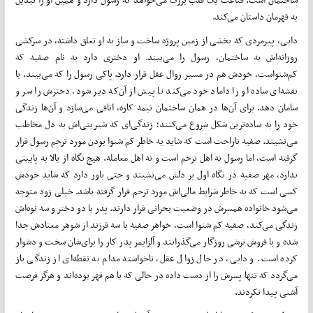
به قهرمان داستان می‌کند.
دایی، پیرمردی که بخشی از زمین پروژه ساخت و ساز به او تعلق داشته، در سرکشی
روزانه‌اش به ساختمان، رسول را می‌بیند. او دختری دارد به نام صفیه که
کم‌شنواست، خودش هم در مسیر زوال عقل قرار دارد. پاکی رسول را که می‌بیند، با
نقشه‌ای ساده او را داماد خود می‌کند تا پیش از آن‌که دیر شود، دخترش را سر و
سامان دهد. برای آن‌ها در همان ساختمان نیمه کاره، اتاقی می‌سازد و آن‌ها زندگی
خود را به ساده‌ترین شکل شروع می‌کنند؛ زندگی‌ای که شیرینی‌اش به دل مخاطب
می‌نشیند. صفیه ناراحت است که شاید به خاطر کم شنوا بودن مورد ترحم رسول قرار
گرفته است، اما رسول نه اهل ترحم است و نه اهل معامله. هیچ نگاه از بالا به پایینی
ندارد، مهر صفیه در نگاه اول بر دلش می‌نشیند و حتی باور دارد که شاید خودش
کسی است که به خاطر شرایط مالی‌اش مورد ترحم قرار گرفته باشد. خیلی زود متوجه
می‌شود خانواده همسرش در وضعیت بحرانی قرار دارند. پدر با دو دختر و سه نوه‌اش
زندگی می‌کند، صفیه کم شنوا است، خواهر صفیه با سه فرزند از شوهر معتادش جدا
شده و با فروش ترشی روزگار می‌گذرانند و آلزایمر پدر کار را برای‌شان سخت و دشوار
کرده است. و دایی، در حال زوال عقل، ناخواسته مدام به نقطه‌ای از زندگی باز
می‌گردد که تنها پسرش را از دست داده در حالی که با هم قهر بوده‌اند و هرگز فرصت
آشتی پیدا نکردند.