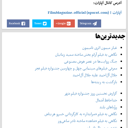
آدرس کانال آپارات:
آپارات | FilmMagazine.official (aparat.com)
Facebook
Tweet
Google+
Telegram
جدیدترین‌ها
غبار میمون اثری نامیمون
نگاهی به فیلم آرام بخش ساخته سعید زمانیان
جنگ روایت‌ها در عصر هوش مصنوعی
معرفی فیلم‌های سینمایی چهل‌ و چهارمین جشنواره فیلم فجر
جلال آل‌احمد علیه جلال آل‌‌احمد
بازگشت به ریشه‌ها
گزارش نخستین روز جشنواره فیلم شهر
خداحافظ آشغال
رؤیاهای بلند
نگاهی به فیلم «سرایدار» به کارگردانی خسرو هریتاش
نگاهی به فیلم «شاهد» ساخته نادر ساعی‌ور
نقدی بر سریال تاسیان