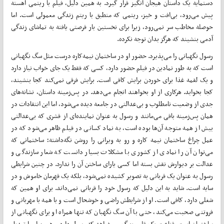
دستمایه یک داستان هیجان انگیز قرار گیرد. به همین دلیل، فیلم با ریتمی آهسته
پیش می‌رود، بی‌افت و خیز، ریتمی که منطبق با ریتم زندگی معمولی است. اما
حوصله مخاطب سر نمی‌رود، زیرا برای نخستین بار فرصتی یافته به تماشای زندگی
آدمی بنشیند که هرگز بدان توجه نکرده.
رسول نگهبانی را می‌پذیرد. حضور او در ساختمان نیمه‌کاره درست مثل سگ نگهبانی
است که به طور نمادین در فیلم حضور دارد، کسی که فقط یک جای خواب نیاز دارد
و یک لقمه غذا برای خوردن برایش کافی است. برایش فرقی نمی‌کند کجا بنشیند،
کجا بخوابد. هرکاری از او بخواهند انجام می‌دهد. در پس‌زمینه داستان، نشانه‌های
جدی از وضعیت نامطلوب و بی‌عدالتی در جامعه دیده می‌شود، اما این انتقادات در
همان پس‌زمینه باقی می‌مانند و رسول به عنوان نماینده‌ای از قشری که بی‌عدالتی
بیش از همه متوجه آن‌ها بوده است، به نماد کسانی در فیلم ظاهر می‌شود که در
عمل چراغ ساختمان نیمه کاره و رو به ویرانی را روشن نگه‌داشته؛ ساختمانی که
می‌توان آن را نمادی از کشوری با مشکلات بسیار دانست که شعار سازندگی و
عدالت بر دیوارش نقش بسته اما کسی یارای ساختن آن را ندارد. در چنین شرایطی
رسول به عنوان یک قربانی به تصویر کشیده نمی‌شود، بلکه یک قهرمان خاموش و در
سایه است. شاید به این دلیل که رسول خود را قربانی نمی‌داند. برای او همین که
شغلی دارد، کافی است. او از شرایطش راضی و خوشحال است و با همه با مهربانی و
فروتنی صحبت می‌کند، حتی با آن سگ نگهبان که تنها همراه او برای نگهبانی از
ساختمان است. قناعت یک قلب بزرگ می‌خواهد که رسول دارد و همین او را تبدیل