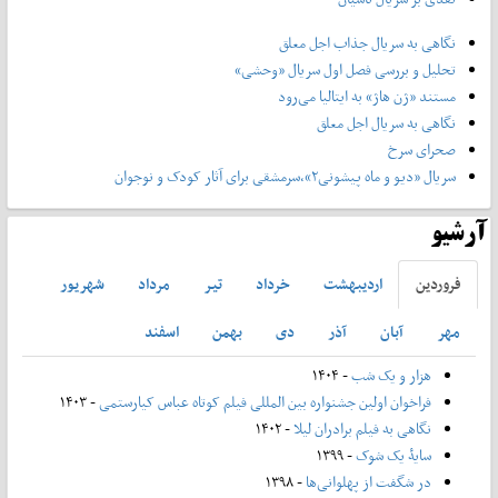
نگاهی به سریال جذاب اجل معلق
تحلیل و بررسی فصل اول سریال «وحشی»
مستند «ژن هاژ» به ایتالیا می‌رود
نگاهی به سریال اجل معلق
صحرای سرخ
سریال «دیو و ماه پیشونی۲»،سرمشقی برای آثار کودک و نوجوان
آرشیو
فروردين
ارديبهشت
خرداد
تير
مرداد
شهريور
مهر
آبان
آذر
دی
بهمن
اسفند
هزار و یک شب
- ۱۴۰۴
فراخوان اولین جشنواره بین المللی فیلم کوتاه عباس کیارستمی
- ۱۴۰۳
نگاهی به فیلم برادران لیلا
- ۱۴۰۲
سایۀ یک شوک
- ۱۳۹۹
در شگفت از پهلوانی‌ها
- ۱۳۹۸