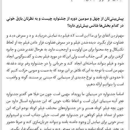
پیش‌بینی‌تان از چهل و سومین دوره از جشنواره چیست و به نظرتان بازیً خونی
در کدام بخش‌ها شانس بیش‌تری دارد؟
مهم‌ترین اتفاق برای ما این است که فیلم به نمایش دربیاید و در معرض دید و
قضاوت قرار بگیرد. دیده شدن فیلم و در معرض قضاوت قرار دادن فیلم چه از لحاظ
تکنیکال و چه محتوا برای من اولویت و ارجحیت دارد. به هرحال تقدیر شدن و جایزه
گرفتن برای هر کسی جذاب است ولی این‌که در مورد فیلم بحث و گفت‌وگویی ایجاد
شود و فیلم بتواند مباحثه‌ای ایجاد کند و جریانی را در جشنواره رقم بزند دغدغه
مهم من است با توجه به این‌که تلاش بر این بوده که به سمت و سویی حرکت کنیم که
تا حدودی تازه باشد و نوع جدیدی از سینمایی که مبتنی بر مستند گونه و واقعیت
است را بتوانیم ارائه دهیم.
اساسا جشنواره در سینمای ما رویداد مهمی است چون من قبلا هم گفتم جشنواره
فجر آینه سینمای ایران است و اتفاقا نکات خوبی که این جشنواره امسال دارد من
چون بچه‌ فیلم کوتاه هستم و در جشنواره‌های مختلف فیلم کوتاه بودم این‌که این
حجم از تعداد فیلم کوتاهی در جشنواره فجر است، خیلی جذاب است و امیدوارم
بستر خوبی برای نمایش آن‌ وجود داشته باشد و بتواند جریان‌سازی کند و صرفا حضور
در بخش فیلم کوتاه نباشد و بتواند در معرض دید و نمایش و گفت‌وگو قرار بگیرد.