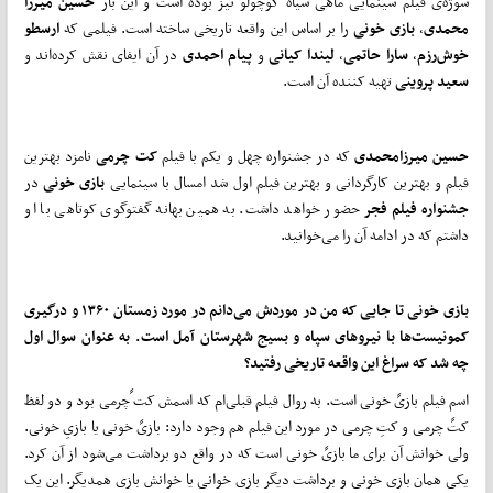
سوژه‌ی فیلم سینمایی ماهی سیاه کوچولو نیز بوده است و این بار
حسین میرزا
محمدی
،
بازی خونی
را بر اساس این واقعه تاریخی ساخته است. فیلمی که
ارسطو
خوش‌رزم
،
سارا حاتمی
،
لیندا کیانی
و
پیام احمدی
در آن ایفای نقش کرده‌اند و
سعید پروینی
تهیه کننده آن است.
حسین میرزامحمدی
که در جشنواره چهل و یکم با فیلم
کت چرمی
نامزد بهترین
فیلم و بهترین کارگردانی و بهترین فیلم اول شد امسال با سینمایی
بازی‌ خونی
در
جشنواره فیلم فجر
حضور خواهد داشت. به همین بهانه گفتوگوی کوتاهی با او
داشتم که در ادامه آن را می‌خوانید.
بازی خونی تا جایی که من در موردش می‌دانم در مورد زمستان ۱۳۶۰ و درگیری
کمونیست‌ها با نیروهای سپاه و بسیج شهرستان آمل است. به عنوان سوال اول
چه شد که سراغ این واقعه تاریخی رفتید؟
اسم فیلم بازیً ‌خونی است. به روال فیلم قبلی‌ام که اسمش کت ًچرمی بود و دو لفظ
کتً چرمی و کتِ چرمی در مورد این فیلم هم وجود دارد: بازیً‌ خونی یا بازیِ خونی.
ولی خوانش آن برای ما بازیً‌ خونی است که در واقع دو برداشت می‌شود از آن کرد.
یکی همان بازی خونی و برداشت دیگر بازی خوانی یا خوانش بازی همدیگر. این یک