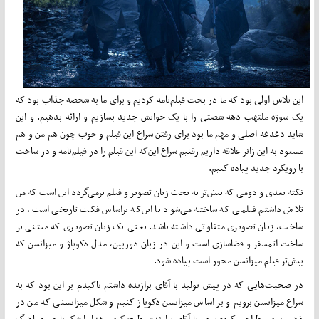
این تلاش اولی بود که ما در بحث فیلم‌نامه کردیم و برای ما به شخصه جذاب بود که
یک سوژه ملتهب دهه شصتی را با یک خوانش جدید بسازیم و ارائه بدهیم. و این
شاید دغدغه اصلی و مهم ما بود برای رفتن سراغ این فیلم و خوب چون هم من و هم
مسعود به این ژانر علاقه داریم رفتیم سراغ این‌که این فیلم را در فیلم‌نامه و در ساخت
با رویکرد جدید پیاده کنیم.
نکته بعدی و دومی که بیش‌تر به بحث زبان تصویر و فیلم برمی‌گردد این است که من
تلاش داشتم فیلمی که ساخته می‌شود با این‌که براساس فکت تاریخی است، در
ساخت، زبان تصویری متفاوتی داشته باشد. یعنی یک زبان تصویری که مبتنی بر
ساخت اتمسفر و فضاسازی است و این در زبان دوربین، مدل دکوپاژ و میزانسن که
بیش‌تر فیلم میزانسن محور است پیاده شود.
در صحبت‌هایی که در پیش تولید با آقای برازنده داشتم تاکیدم بر این بود که به
سراغ میزانسن برویم و بر اساس میزانسن دکوپاژ کنیم و شکل میزانسنی که من در
ذهنم بود و طراحی کرده بودم با آقای برازنده مطرح کردم خدا را شکر با هم هماهنگ