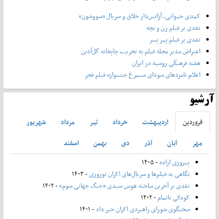
کمدی حیوانی، آژانس‌دار خلاق و سریال «سووشون»
نقدی بر فیلم زن و بچه
نقدی بر فیلم پیر پسر
اعتراض مدیر مجله فیلم به تخریب چاپخانه گل‌آذین
هفته فرهنگی روسیه در ایران
اعلام نامزدهای سودای سیمرغ جشنواره فیلم فجر
آرشیو
فروردين
ارديبهشت
خرداد
تير
مرداد
شهريور
مهر
آبان
آذر
دی
بهمن
اسفند
پیروزی اراده
- ۱۴۰۵
نگاهی به فیلم‌ها و سریال‌های اکران نوروزی
- ۱۴۰۳
نقدی بر آخرین ساخته هومن سیدی «جنگ جهانی سوم»
- ۱۴۰۲
کودکی ناتمام
- ۱۴۰۲
سخنگوی شورای راهبردی اکران خبر داد
- ۱۴۰۱