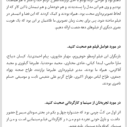
بودیم و وی هم این مدل را پسندیدند و هم خودشان و هم تیمشان با این کار که از
لحاظ تصویربرداری سخت بود، همراه بودند و کمک کردند که این فضا و اتمسفر در
فیلم ساخته شود. پس برای بحث زمان تصویری ما تلاشمان بر این بود که یک هویت
بصری دیگری از فیلم‌های دهه شصت ارائه دهیم.
در مورد عوامل فیلم هم صحبت کنید.
بازیگران این فیلم ارسطو خوش‌رزم، مهیار شاپوری، پیام احمدی‌نیا، کیسان دیباج،
سارا حاتمی، لیندا کیانی، شادی مختاری، محمد موحدنیا، علیرضا گیلوری و مجید
آقاکرمی، همراه ما بودند. مدیر فیلم‌برداری علیرضا برازنده، طراح صحنه بهزاد
جعفری، طراح لباس مهرناز اکبری، طراح گریم علی شفیعی ثابت و موسیقی حسام
ناصری بودند.
در مورد تجربه‌تان از سینما و کارگردانی صحبت کنید.
اثر اول من کتً چرمی بود که جشنواره چهل و یکم در بخش سودای سیمرغ حضور
داشت و بازیً خونی تجربه دوم من در کارگردانی فیلم سینمایی است و من از
سینمای کوتاه وارد سینمای بلند شدم.