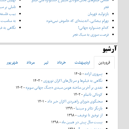
فجر
تاملی بر سی
بازتولید قهرمان
بمب فلسفه 
بهرام بیضایی، اندیشه‌ای که خاموش نمی‌شود
به مناسبت 
کدام جشنواره جهانی!
نگاهی به فی
فرصت سوزی به سبک فجر
آرشیو
فروردين
ارديبهشت
خرداد
تير
مرداد
شهريور
پیروزی اراده
- ۱۴۰۵
نگاهی به فیلم‌ها و سریال‌های اکران نوروزی
- ۱۴۰۳
نقدی بر آخرین ساخته هومن سیدی «جنگ جهانی سوم»
- ۱۴۰۲
کودکی ناتمام
- ۱۴۰۲
سخنگوی شورای راهبردی اکران خبر داد
- ۱۴۰۱
بازیگر تئاتر و سینما
- ۱۳۹۹
از توفیق تا توقیف
- ۱۳۹۸
بیست سال پیش در همین ماه
- ۱۳۹۸
پنج نفر بودیم...*
- ۱۳۹۸