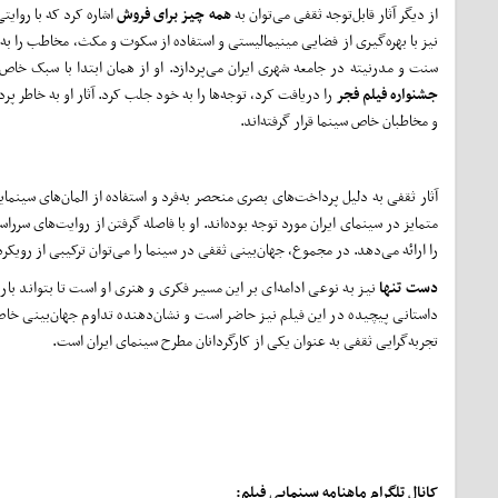
از دیگر آثار قابل‌توجه ثقفی می‌توان به
همه چیز برای فروش
اشاره کرد که با روای
نیز با بهره‌گیری از فضایی مینیمالیستی و استفاده از سکوت و مکث، مخاطب را ب
سنت و مدرنیته در جامعه شهری ایران می‌پردازد. او از همان ابتدا با سبک خا
جشنواره فیلم فجر
را دریافت کرد، توجه‌ها را به خود جلب کرد. آثار او به خاطر پر
و مخاطبان خاص سینما قرار گرفته‌اند.
آثار ثقفی به دلیل پرداخت‌های بصری منحصر به‌فرد و استفاده از المان‌های سینمای
متمایز در سینمای ایران مورد توجه بوده‌اند. او با فاصله گرفتن از روایت‌های سررا
را ارائه می‌دهد. در مجموع، جهان‌بینی ثقفی در سینما را می‌توان ترکیبی از رویک
دست تنها
نیز به نوعی ادامه‌ای بر این مسیر فکری و هنری او است تا بتواند ب
داستانی پیچیده در این فیلم نیز حاضر است و نشان‌دهنده تداوم جهان‌بینی خاص 
تجربه‌گرایی ثقفی به عنوان یکی از کارگردانان مطرح سینمای ایران است.
کانال تلگرام ماهنامه سینمایی فیلم: