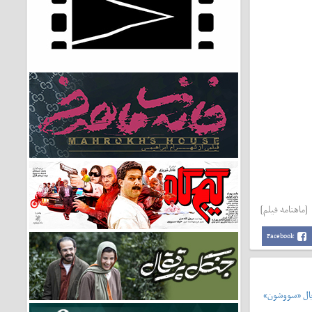
[ماهنامه فیلم]
Facebook
یال «سووشون»