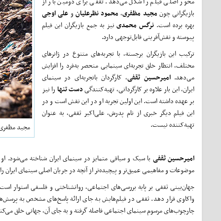
محور اصلی فیلم را شکل می‌دهد. ثقفی برای دومین بار از
بازیگرانی چون
مجید مظفری
،
محمود نظرعلیان
و
علی اوجی
بهره برده است.
نرگس محمدی
نیز به جمع بازیگران این فیلم
پیوسته و نقش‌آفرینی قابل‌توجهی دارد.
ترکیب این بازیگران برجسته، با تجربه‌های متنوع در ژانرهای
مختلف، انتظار خلق تجربه‌ای سینمایی منحصر به‌فرد را افزایش
می‌دهد.
امیرحسین ثقفی
، کارگردان باتجربه‌ای در سینمای
ایران، این بار علاوه بر کارگردانی، تهیه‌کنندگی
دست تنها
را نیز
بر عهده داشته است. این اولین تجربه او در این نقش است و در
این فیلم دیگر خبری از نام پدرش، علی‌اکبر ثقفی، به عنوان
تهیه‌کننده نیست.
مجید مظفری 
امیرحسین ثقفی
با سبک و سیاقی متمایز در سینمای ایران شناخته می‌شود. او ا
موضوعات و مفاهیمی عمیق‌تر و پیچیده‌تر از آنچه در جریان اصلی سینمای ایران را
جهان‌بینی ثقفی بر پایه‌ بررسی‌های اجتماعی، روانشناختی و فلسفی استوار است. 
واکاوی قرار دهد. ثقفی در فیلم‌هایش به جای ارائه پاسخ‌های مشخص به پرسش‌های
چارچوب‌های مرسوم سینمای اجتماعی فاصله گرفته و به جای آن، جهانی خلق می‌کن