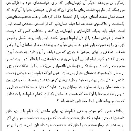
زندگی تن می‌دهد. دیگر آن قهرمان‌هایی که برای خواسته‌های خود و اطرافیانش
می‌جنگد کم داریم. فیلم‌سازهای ما برای این‌که به قول خودشان دنیا را آن‌گونه که
هست نشان دهند آد‌های خوب را از قصه‌ها حذف کرده‌اند و همه شخصیت‌های‌شان
یک‌دست و خاکستری شده‌اند. اما فیلم همان‌طور که از اسمش مشخص است فیلم
است. فیلم باید بتواند الگوسازی و قهرمان‌سازی کند و مخاطب کسی که دوست
داشت از خودش بسازد را از دل فیلم‌ها بیرون بکشد. فیلم باید روند تکامل و تغییر
قهرمان را به صورت باورپذیر به نمایش درآورد و بیننده بعد از تماشای آن امید و
شعف مضاعفی را برای رسیدن به چیزی که می‌خواهد و آرزو دارد، به دست آورد؛
چیزی که در کم‌تر فیلم ایرانی آن را می‌بینیم. فیلم‌های ما یا غالبا در مورد فقر و
مصیبت و فساد و واماندگی قهرمانش ناله‌سرایی می‌کند یا از مشکلات پوچ و
بی‌معنی طبقه مرفه قصه‌های تخیلی می‌سازد. بدون این‌که فیلم‌ساز به خودش زحمت
داده و به دل مردم برود و به درد و دل‌های‌شان گوش دهد. در جامعه ما پیوندی بین
جامعه‌شناسان و روانشناسان با فیلم‌سازان وجود ندارد که بتواند مشکلات محیطی و
درونی شخصیت‌ها را آن‌گونه که هست به نمایش بگذارد. کدام فیلم‌نامه را دیده‌اید
که مشاور روانشناس یا جامعه‌شناس داشته باشد؟
برخلاف تصور اکثر مردم و حتی فیلم‌سازان، برای ساختن یک فیلم یا رمان، خلق
داستان اهمیتی ندارد بلکه خلق شخصیت است که مهم و سخت است. در واقع اگر
نویسنده یا فیلم‌ساز شخصیت را خلق کند شخصیت خود داستان را می‌سازد و این در