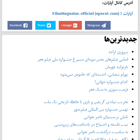
آدرس کانال آپارات:
آپارات | FilmMagazine.official (aparat.com)
Facebook
Tweet
Google+
Telegram
جدیدترین‌ها
پیروزی اراده
اسامی فیلم‌های بخش سودای سیمرغ جشنواره‌ ملی فیلم فجر
بازتولید قهرمان
بهرام بیضایی، اندیشه‌ای که خاموش نمی‌شود
کدام جشنواره جهانی!
فرصت سوزی به سبک فجر
تخریب نمادین گریفین و بازی با حافظه تاریخی یک ملت
نهمین جشنواره بین المللی فیلم شهر
تاملی بر سینمای ناصر تقوایی
بمب فلسفه و اجتماع در یادداشت‌های زیرزمینی
به مناسبت درگذشت ناصر تقوایی
نگاهی به فیلم «کلاغ» به کارگردانی بهرام بیضایی