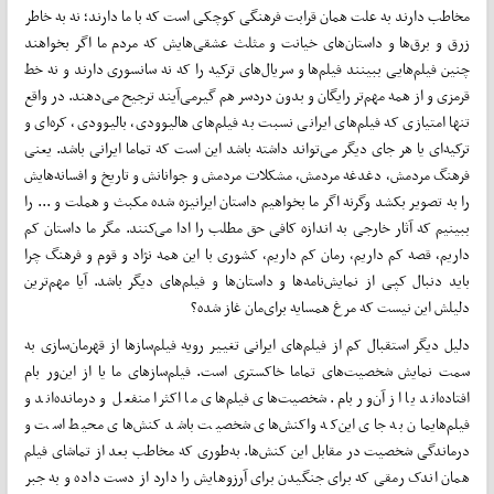
مخاطب دارند به علت همان قرابت فرهنگی کوچکی است که با ما دارند؛ نه به خاطر
زرق و برق‌ها و داستان‌های خیانت و مثلث عشقی‌هایش که مردم ما اگر بخواهند
چنین فیلم‌هایی ببینند فیلم‌ها و سریال‌های ترکیه را که نه سانسوری دارند و نه خط
قرمزی و از همه مهم‌تر رایگان و بدون دردسر هم گیرمی‌آیند ترجیح می‌دهند. در واقع
تنها امتیازی که فیلم‌های ایرانی نسبت به فیلم‌های هالیوودی، بالیوودی، کره‌ای و
ترکیه‌ای یا هر جای دیگر می‌تواند داشته باشد این است که تماما ایرانی باشد. یعنی
فرهنگ مردمش، دغدغه مردمش، مشکلات مردمش و جوانانش و تاریخ و افسانه‌هایش
را به تصویر بکشد وگرنه اگر ما بخواهیم داستان ایرانیزه شده مکبث و هملت و ... را
ببینیم که آثار خارجی به اندازه کافی حق مطلب را ادا می‌کنند. مگر ما داستان کم
داریم، قصه کم داریم، رمان کم داریم، کشوری با این همه نژاد و قوم و فرهنگ چرا
باید دنبال کپی از نمایش‌نامه‌ها و داستان‌ها و فیلم‌های دیگر باشد. آیا مهم‌ترین
دلیلش این نیست که مرغ همسایه برای‌مان غاز شده؟
دلیل دیگر استقبال کم از فیلم‌های ایرانی تغییر رویه فیلم‌سازها از قهرمان‌سازی به
سمت نمایش شخصیت‌های تماما خاکستری است. فیلم‌سازهای ما یا از این‌ور بام
افتاده‌اند یا از آن‌ور بام. شخصیت‌های فیلم‌های ما اکثرا منفعل و درمانده‌اند و
فیلم‌هایمان به جای این‌که واکنش‌های شخصیت باشد کنش‌های محیط است و
درماندگی شخصیت در مقابل این کنش‌ها. به‌طوری که مخاطب بعد از تماشای فیلم
همان اندک رمقی که برای جنگیدن برای آرزوهایش را دارد از دست داده و به جبر