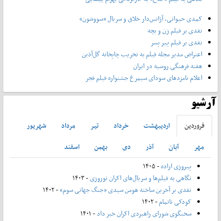
کمدی حیوانی، آژانس‌دار خلاق و سریال «سووشون»
نقدی بر فیلم زن و بچه
نقدی بر فیلم پیر پسر
اعتراض مدیر مجله فیلم به تخریب چاپخانه گل‌آذین
هفته فرهنگی روسیه در ایران
اعلام نامزدهای سودای سیمرغ جشنواره فیلم فجر
آرشیو
فروردين
ارديبهشت
خرداد
تير
مرداد
شهريور
مهر
آبان
آذر
دی
بهمن
اسفند
پیروزی اراده
- ۱۴۰۵
نگاهی به فیلم‌ها و سریال‌های اکران نوروزی
- ۱۴۰۳
نقدی بر آخرین ساخته هومن سیدی «جنگ جهانی سوم»
- ۱۴۰۲
کودکی ناتمام
- ۱۴۰۲
سخنگوی شورای راهبردی اکران خبر داد
- ۱۴۰۱