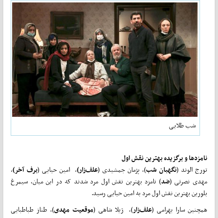
شب طلایی
نامزدها و
برگزیده بهترین نقش اول
تورج الوند (
نگهبان شب
)، پژمان جمشیدی (
علف‌زار)
، امین حیایی (
برف
آخر)
،
مهدی نصرتی (
ضد
) نامزد بهترین نقش اول مرد شدند که در این میان، سیمرغ
بلورین بهترین نقش اول مرد به امین حیایی رسید.
همچنین سارا بهرامی (
علف‌زار
)، ژیلا شاهی (
موقعیت
مهدی
)، طناز طباطبایی