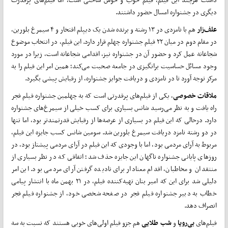
دیگری در جشنواره امسال حضور داشتند.
علف‌زار
هم با نامزدی در ۱۳ رشته و برنده شدن یک دیپلم افتخار و ۴ سیمرغ بلورین،
در مقام دوم در میان ۲۲ فیلم جشنواره چهلم قرار دارد. این فیلم، در انتخاب موضوع
شجاعانه عمل کرد و حضور آن در جشنواره نیز، اقدامی شجاعانه است، زیرا در مورد
وجود مسائل حساسیت برانگیزی در جامعه صحبت می‌کند؛ همین امر این فیلم را به
مرکز توجه آورد تا در نامزدی و دریافت جوایز جشنواره، از رقبایش پیشی بگیرد.
ملاقات
خصوصی
، یکی از فیلم‌های پرقدرتی است که به چهلمین جشنواره فیلم فجر
راه یافت و به نظر می‌رسید شانس بسیاری برای کسب خیلی از سیمرغ‌های جشنواره
دارد. درحالی که این فیلم در بسیاری از عرصه‌ها از رقبایش قدرتمندتر بود، اما تنها
در دو رشته نامزد دریافت سیمرغ بلورین شد. سومین شانس کسب جایزه این فیلم،
مربوط به آرای مردمی بود، اما با وجودی که این فیلم در آرای مردمی پیشتاز بود، در
روزهای پایانی جشنواره ناگهان این جایزه حذف شد؛ اتفاقی که در نظر بسیاری از
منتقدان و مخاطبان، اقدام معنادار برای نادیده گرفتن آرای مردمی بود. این امر
دلیلی شد برای این که امیر بنان تهیه‌کننده فیلم، در ۲۱ بهمن ماه با انتشار پیامی
خطاب به دبیر جشنواره فیلم فجر در صفحه شخصی خود، از جشنواره فیلم فجر
انصراف دهد.
فیلم‌های
بی‌رویا
و
شب
طلایی
هم جزو فیلم اولی‌های خوبی هستند که نسبت به سه