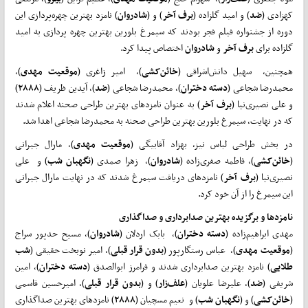
کهزادی (
ضد
) و امید گلزاده (
برف
آخر
) و (
شادروان
) نامزد بهترین چهره‌پردازی این
دوره از جشنواره فیلم فجر بودند که سیمرغ بلورین بهترین چهره پردازی به امید
گلزاده برای
برف
آخر
و
شادروان
اختصاص پیدا کرد.
همچنین، سهیل دانش‌اشراقی (
خائن‌کشی
)، امیر زاغری (
موقعیت
مهدی
)،
محمدرضا شجاعی (
دسته
دختران
)، محمدرضا شجاعی (
ضد
)، آیدین ظریف (
۲۸۸۸
)
و علی نصیری‌نیا (
برف
آخر
) به عنوان نامزدهای بهترین طراحی صحنه اعلام شدند
که در نهایت، سیمرغ بلورین بهترین طراحی صحنه به محمدرضا شجاعی اهدا شد.
در بخش طراحی لباس نیز، بهزاد آقابیگی (
موقعیت
مهدی
)، مارال جیرانی
(
خائن‌کشی
)، فاطمه صفری‌زاده (
شادروان
)، زهرا صمدی (
نگهبان
شب
) و علی
نصیری‌نیا (
برف
آخر
) نامزدهای دریافت سیمرغ شدند که در نهایت مارال جیرانی
این سیمرغ را از آن خود کرد.
نامزدها و
برگزیده بهترین صدابرداری و صداگذاری
مهدی ابراهیم‌زاده (
دسته
دختران
)، بابک اردلان (
شادروان
)، مسیح حدپور سراج
(
موقعیت
مهدی
)، عباس رستگارپور (
بدون قرار قبلی
)، امیر نوبخت حقیقی (
شب
طلایی
) نامزد بهترین صدابرداری شدند و فرامرز ابوالصدق (
دسته
دختران
)، امین
شریفی (
ضد
)، علیرضا علویان (
علف‌زار
) و (
بدون
قرار
قبلی
)، امیرحسین قاسمی
(
خائن‌کشی
) و (
نگهبان
شب
) و نعیم مسچیان (
۲۸۸۸
) نامزدهای بهترین صداگذاری