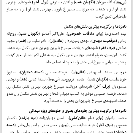
(
بی‌رویا
)، لاله مرزبان (
نگهبان
شب
) و لادن مستوفی (
برف
آخر
) نامزدهای بهترین
نقش اول زن شدند که درنهایت سیمرغ بلورین بهترین نقش اول زن به طناز
طباطبایی تعلق گرفت.
نامزدها و
برگزیده بهترین نقش‌های مکمل
پیام احمدی‌نیا (برای
ملاقات
خصوصی
)، علی‌اکبر اُصانلو (
نگهبان
شب
)
،
روح‌اله
زمانی (
موقعیت
مهدی
)، مهدی زمین‌پرداز (
علف‌زار
)، نادر سلیمانی (
ضد
) و مجید
صالحی (
برف
آخر
) نامزدهای دریافت سیمرغ بلورین بهترین نقش مکمل مرد شدند
که در این میان، دیپلم افتخار بهترین نقش مکمل مرد به علی اکبر اصانلو تعلق گرفت
و نادر سلیمانی سیمرغ این بخش را به خود اختصاص داد.
همچنین، صدف اسپهبدی (
علف‌زار
)، فرشته حسینی (
دسته
دختران
)، صفورا
خوش‌طینت (
نگهبان
شب
)، شادی کرم‌رودی (
بی‌رویا
)، لیندا کیانی (
ضد
) و نوشین
مسعودیان (
برف
آخر
) نامزدهای دریافت سیمرغ بلورین بهترین نقش مکمل زن
شدند. فرشته حسینی موفق به کسب دیپلم افتخار بهترین نقش مکمل زن شدو
صدف اسپهبدی سیمرغ بلورین این بخش را به‌دست آورد.
نامزدها و
برگزیده بهترین جلوه‌های بصری و جلوه‌های ویژه میدانی
محمد برادران (برای فیلم
خائن‌کشی
)، امین پهلوان‌زاده (
مرد
بازنده
)، کامیار
شفیع‌پور (
برف
آخر
)، فرید ناظرفصیحی (
بیرو
و حسن نجفی و امیر ولی‌خانی (
دسته
دختران
) نامزد بخش بهترین جلوه‌های بصری شدند و حسن نجفی و امیر ولی‌خانی