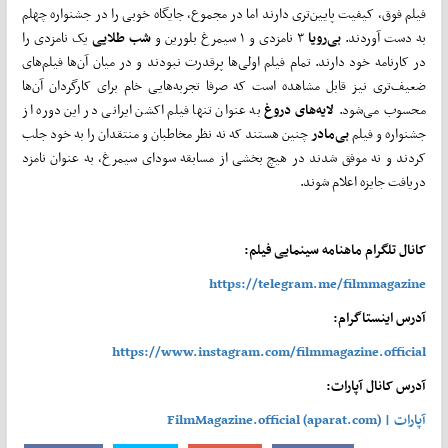
فیلم فوق، کیفیت پایین‌تری دارند اما در مجموع، جایگاه خوبی را در جشنواره چهلم
به دست آوردند.
بی‌رویا
۳ نامزدی و ۱ سیمرغ بلورین و
شب
طلایی
یک نامزدی را
در کارنامه خود دارند. تمام فیلم اولی‌ها پرقدرت نبودند و در میان آن‌ها فیلم‌های
ضعیف‌تری نیز قابل مشاهده است که صرفا تجربه‌هایی خام برای کارگردان آن‌ها
محسوب می‌شود.
لایه‌های
دروغ
به عنوان تنها فیلم اکشن ایرانی در این دوره از
جشنواره و فیلم
بی‌مادر
چنین هستند که نه نظر مخاطبان و منتقدان را به خود جلب
کردند و نه موفق شدند در هیچ بخشی از مسابقه سودای سیمرغ، به عنوان نامزد
دریافت جایزه اعلام شوند.
کانال تلگرام ماهنامه سینمایی فیلم:
https://telegram.me/filmmagazine
آدرس اینستاگرام:
https://www.instagram.com/filmmagazine.official
آدرس کانال آپارات:
آپارات | FilmMagazine.official (aparat.com)