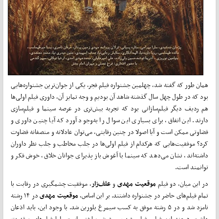
همان طور که گفته شد، چهلمین جشنواره فیلم فجر، یکی از جوان‌ترین جشنواره‌هایی
بود که در طول چهل سال گذشته شاهد آن بودیم و وجه تمایز آن، داوری فیلم اولی‌ها
هم ردیف دیگر فیلم‌سازانی بود که تجربه بیش‌تری در عرصه سینما و فیلم‌سازی
دارند. این اتفاق، برای بسیاری این سوال را به‌وجود آورد که آیا چنین داوری و
قضاوتی ممکن است و آیا اصولا در چنین رقابتی، می‌توان عادلانه و منصفانه قضاوت
کرد؟ موفقیت‌هایی که هرکدام از فیلم اولی‌ها در جلب مخاطب و جلب نظر داوران
داشته‌اند، نشان می‌دهد که سینما با آغوش باز پذیرای جوانان خلاق، خوش فکر و
توانمند است.
در این میان، دو فیلم
موقعیت
مهدی
و
علف‌زار
، موفقیت چشمگیری در رقابت با
تمام فیلم‌های حاضر در جشنواره داشتند. بر این اساس،
موقعیت
مهدی
در ۱۴ رشته
نامزد شد و در ۵ رشته موفق به کسب سیمرغ بلورین شد. با وجود این، باید اذعان
داشت هرچند این فیلم، فیلم خوب و خوش ساختی است، اما فیلم‌های پرقدرت