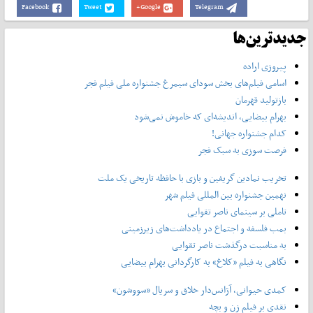
Facebook
Tweet
Google+
Telegram
جدیدترین‌ها
پیروزی اراده
اسامی فیلم‌های بخش سودای سیمرغ جشنواره‌ ملی فیلم فجر
بازتولید قهرمان
بهرام بیضایی، اندیشه‌ای که خاموش نمی‌شود
کدام جشنواره جهانی!
فرصت سوزی به سبک فجر
تخریب نمادین گریفین و بازی با حافظه تاریخی یک ملت
نهمین جشنواره بین المللی فیلم شهر
تاملی بر سینمای ناصر تقوایی
بمب فلسفه و اجتماع در یادداشت‌های زیرزمینی
به مناسبت درگذشت ناصر تقوایی
نگاهی به فیلم «کلاغ» به کارگردانی بهرام بیضایی
کمدی حیوانی، آژانس‌دار خلاق و سریال «سووشون»
نقدی بر فیلم زن و بچه