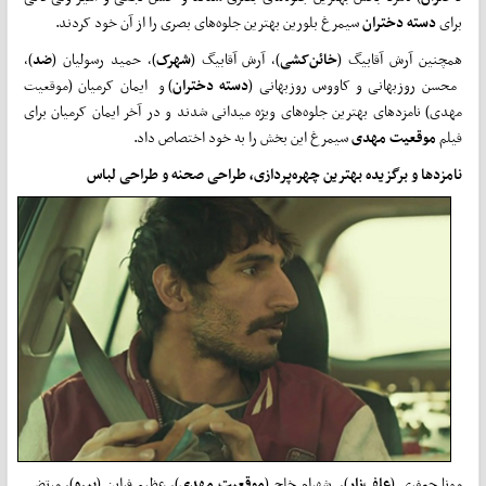
برای
دسته
دختران
سیمرغ بلورین بهترین جلوه‌های بصری را از آن خود کردند.
همچنین آرش آقابیگ (
خائن‌کشی
)، آرش آقابیگ (
شهرک
)، حمید رسولیان (
ضد
)،
محسن روزبهانی و کاووس روزبهانی (
دسته
دختران
) و ایمان کرمیان (موقعیت
مهدی) نامزدهای بهترین جلوه‌های ویژه میدانی شدند و در آخر ایمان کرمیان برای
فیلم
موقعیت
مهدی
سیمرغ این بخش را به خود اختصاص داد.
نامزدها و
برگزیده بهترین چهره‌پردازی، طراحی صحنه و طراحی لباس
مونا جعفری (
علف‌زار
)، شهرام خلج (
موقعیت
مهدی
)، عظیم فراین (
بیرو
)، مرتضی