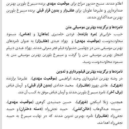
اعلام شدند. مسیح حدپور سراج برای
موقعیت
مهدی
برنده سیمرغ بلورین بهترین
صدابرداری و علیرضا علویان برای
علف‌زار
و
بدون
قرار
قبلی
برنده سیمرغ بلورین
بهترین صداگذاری شدند.
نامزدها و
برگزیده بهترین موسیقی متن
حبیب خزایی‌فر )
مرد
بازنده
(، فردین خلعتبری )
ماهان
( و (
هناس
)، مسعود
سخاوت‌دوست (
موقعیت
مهدی
) و بهزاد عبدی (
علف‌زار
) به عنوان نامزدهای
بهترین موسیقی متن در چهلمین جشنواره فیلم فجر معرفی شدند. بهزاد عبدی دیپلم
افتخار بهترین موسیقی متن را گرفت و سیمرغ بلورین بهترین موسیقی متن به
مسعود سخاوت‌دوست رسید.
نامزدها و
برگزیده بهترین فیلم‌برداری و تدوین
در رشته بهترین فیلم‌برداری وحید ابراهیمی (
موقعیت
مهدی
)، علیرضا برازنده
(
شهرک
)، هادی بهروز (
علف‌زار
)، محمد حدادی (
بدون
قرار
قبلی
) و آرمان فیاض
(
برف
آخر
)، نامزد سیمرغ بلورین شدند و آرمان فیاض موفق به کسب آن شد.
همچنین، ژیلا ایپکچی (
شهرک
)، حسین جمشیدی گوهری (
موقعیت
مهدی
)،
سپیده عبدالوهاب (
خائن‌کشی
)، حمید نجفی‌راد (
دسته
دختران
) و حمید
نجفی‌راد (
علف‌زار
) نامزد بهترین تدوین شدند که در نهایت سیمرغ به حمید
نجفی‌راد اهدا شد.