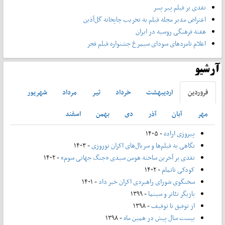
نقدی بر فیلم پیر پسر
اعتراض مدیر مجله فیلم به تخریب چاپخانه گل‌آذین
هفته فرهنگی روسیه در ایران
اعلام نامزدهای سودای سیمرغ جشنواره فیلم فجر
آرشیو
فروردين
ارديبهشت
خرداد
تير
مرداد
شهريور
مهر
آبان
آذر
دی
بهمن
اسفند
پیروزی اراده
- ۱۴۰۵
نگاهی به فیلم‌ها و سریال‌های اکران نوروزی
- ۱۴۰۳
نقدی بر آخرین ساخته هومن سیدی «جنگ جهانی سوم»
- ۱۴۰۲
کودکی ناتمام
- ۱۴۰۲
سخنگوی شورای راهبردی اکران خبر داد
- ۱۴۰۱
بازیگر تئاتر و سینما
- ۱۳۹۹
از توفیق تا توقیف
- ۱۳۹۸
بیست سال پیش در همین ماه
- ۱۳۹۸