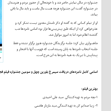
جشنواره در سالن نمایش حاضر شد و با خوشحالی از حضور مردم و هنرمندان
در جشنواره گفت: این جشنواره هرچه هست مال ماست و باید مال ما باقی
بماند.
او از تمام کسانی که به گفته او ذکر نامشان مقدور نیست تشکر کرد و
عذرخواهی کرد از اینکه طبق پیش‌بینی‌ها قرار بود اسامی نامزدها شب
گذشته اعلام شود اما به امروز موکول شد.
شاهسواری بیان کرد: جلسه برگزیدگان جشنواره هنوز برگزار نشده و فقط
جلسه انتخاب نامزدها به پایان رسیده است که فهرست آنها با افتخار و
پیشاپیش با تبریک به همه نامزدها به این شرح است.
م
اسامی کامل نامزدهای دریافت سیمرغ بلورین چهل و سومین جشنواره فیلم فج
بهترین فیلم
:
۱-بچه‌ مردم به تهیه‌کنندگی سید علی احمدی
۲- زیبا صدایم کن به تهیه‌کنندگی سید مازیار هاشمی