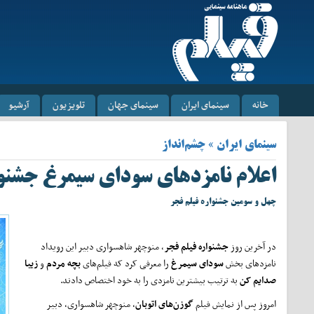
خانه
سینمای ایران
سینمای جهان
تلویزیون
آرشیو
سینمای ایران » چشم‌انداز
اعلام نامزدهای سودای سیمرغ جشنوا
چهل و سومین جشنواره فیلم فجر
در آخرین روز
جشنواره فیلم فجر
، منوچهر شاهسواری دبیر این رویداد
نامزدهای بخش
سودای سیمرغ
را معرفی کرد که فیلم‌های
بچه مردم
و
زیبا
صدایم کن
به ترتیب بیشترین نامزدی را به خود اختصاص دادند.
امروز پس از نمایش فیلم
گوزن‌های اتوبان
، منوچهر شاهسواری، دبیر