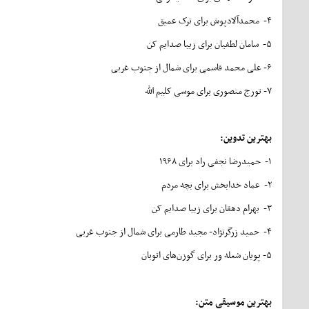
۴- محمدآلادپوش برای ترک عمیق
۵- سامان لطفیان برای زیبا صدایم کن
۶- علی محمد قاسمی برای شمال از جنوب غربی
۷- تورج منصوری برای موسی کلیم الله
بهترین تدوین
:
۱- حمیدرضا نجفی راد برای ۱۹۶۸
۲- عماد خدابخش برای بچه‌ مردم
۳- بهرام دهقان برای زیبا صدایم کن
۴- حمید زرگرنژاد- مجید طارمی برای شمال از جنوب غربی
۵- پویان شعله ور برای گوزن‌های اتوبان
بهترین موسیقی متن
: