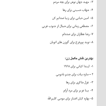
۳- مهبد جهان نوش برای بچه‌ مردم
۴- شهاب حسینی برای رها
۵- امین حیایی برای زیبا صدایم کن
۶- مصطفی زمانی برای شمال از جنوب غربی
۷- رضا عطاران برای صددام
۸- نوید پورفرج برای گوزن های اتوبان
بهترین نقش مکمل زن
:
۱- لیندا کیانی برای ۱۹۶۸
۲ – ساره بیات برای چشم بادومی
۳- غزل شاکری برای رها
۴- بیتا عزیز برای مرد آرام
۵- بهاره کیان افشار برای موسی کلیم الله