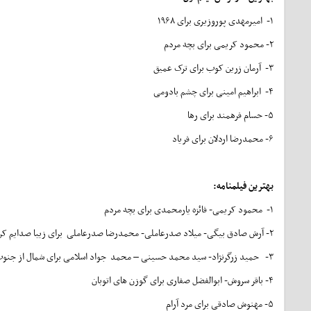
۱- امیرمهدی پوروزیری برای ۱۹۶۸
۲- محمود کریمی برای بچه‌ مردم
۳- آرمان زرین کوب برای ترک عمیق
۴- ابراهیم امینی برای چشم بادومی
۵- حسام فرهمند برای رها
۶- محمدرضا اردلان برای فریاد
بهترین فیلمنامه
:
۱- محمود کریمی- فائزه یارمحمدی برای بچه‌ مردم
۲- آرش صادق بیگی- میلاد صدرعاملی- محمدرضا صدرعاملی برای زیبا صدایم کن
۳- حمید زرگرنژاد- سید محمد حسینی – محمد جواد اسلامی برای شمال از جنوب غربی
۴- باقر سروش- ابوالفضل صفاری برای گوزن های اتوبان
۵- مهنوش صادقی برای مرد آرام