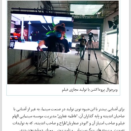
ویرچوال پروداکشن یا تولید مجازی فیلم
برای آشنایی بیشتر با این شیوه نوین تولید در صنعت سینما، به غیر از آشنایی با
صاحبان انديشه و پایه گذاران آن، "فاطمه غفاری" مديريت موسسه سينمايی الهام
فيلم و صاحب امتياز آن و "ابوذر صفاریان"طراح و صاحب انديشه، که به تولیدات
تصويری و پروژه های بزرگ سينمايی و تلويزيونيی معنای دوباره بخشیدند.