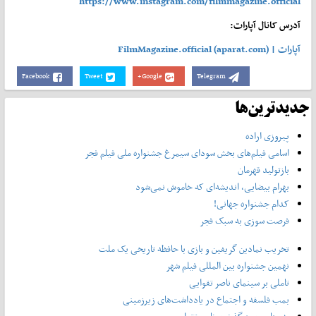
https://www.instagram.com/filmmagazine.official
آدرس کانال آپارات:
آپارات | FilmMagazine.official (aparat.com)
Facebook
Tweet
Google+
Telegram
جدیدترین‌ها
پیروزی اراده
اسامی فیلم‌های بخش سودای سیمرغ جشنواره‌ ملی فیلم فجر
بازتولید قهرمان
بهرام بیضایی، اندیشه‌ای که خاموش نمی‌شود
کدام جشنواره جهانی!
فرصت سوزی به سبک فجر
تخریب نمادین گریفین و بازی با حافظه تاریخی یک ملت
نهمین جشنواره بین المللی فیلم شهر
تاملی بر سینمای ناصر تقوایی
بمب فلسفه و اجتماع در یادداشت‌های زیرزمینی