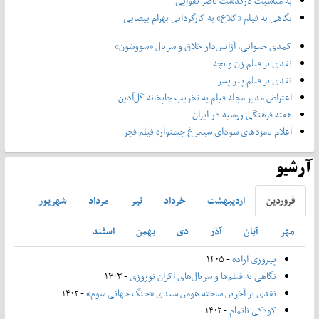
به مناسبت درگذشت ناصر تقوایی
نگاهی به فیلم «کلاغ» به کارگردانی بهرام بیضایی
کمدی حیوانی، آژانس‌دار خلاق و سریال «سووشون»
نقدی بر فیلم زن و بچه
نقدی بر فیلم پیر پسر
اعتراض مدیر مجله فیلم به تخریب چاپخانه گل‌آذین
هفته فرهنگی روسیه در ایران
اعلام نامزدهای سودای سیمرغ جشنواره فیلم فجر
آرشیو
فروردين
ارديبهشت
خرداد
تير
مرداد
شهريور
مهر
آبان
آذر
دی
بهمن
اسفند
پیروزی اراده
- ۱۴۰۵
نگاهی به فیلم‌ها و سریال‌های اکران نوروزی
- ۱۴۰۳
نقدی بر آخرین ساخته هومن سیدی «جنگ جهانی سوم»
- ۱۴۰۲
کودکی ناتمام
- ۱۴۰۲