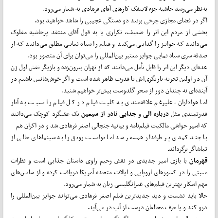
به‌نظر می‌رسد حاشیه جزء لاینفک کارهای آقای فرهادی به شمار می‌رود.
اگر در فضای مجازی چرخی بزنید دو دستگی عجیبی را شاهد خواهید بود.
بخشی از مردم این اثر را ضعیف، تکراری یا به قول آقای منتقد پرحاشیه مفلوک
می‌دانند که جوایز را گدایی می‌کند و فیلم را سیاه نمایی مطلق می‌دانند که از
صدقه سری سیاه نمایی جوایز معتبر بین‌المللی را می‌توان برای آن متصور بود.
عده‌ای دیگر این اثر را قابل تأمل می‌دانند که از تهران بیرون‌زده و بازیگر نقش اول زن
آن در اولین تجربه بازیگری‌اش با قدرت ظاهر شده است و اگر خوش‌شانس باشیم در
آینده‌ای نه چندان دور از سحر گلدوست بیش‌تر خواهیم شنید.
اما هواداران، علیرغم علاقه‌مندی به کلیت فیلم در کل فیلم را نسبت به آثار
قدرتمندی مثل
درباره الی
و
جدایی نادر از سیمین
یک عقبگرد کوچک می‌دانند
که اسیر حواشی مالکیت فیلم‌نامه و بیانیه جنجالی اصغر فرهادی شد و در اکران هم
با چند کمدی پر طرفدار همسفر شد اما توانست رونق را به سینماهای خالی از
تماشاگر برگرداند.
قهرمان
با بازی امیر جدیدی در نقش رحیم راوی داستان جذابی است و نظرات
مثبتی را در کشورهای اروپایی و ایالات متحده آمریکا دریافت کرده و از شانس‌های
مهم اسکار بهترین فیلم‌های غیرانگلیسی زبان به شمار می‌رود.
حالا باید نشست و دید جدیدترین فیلم اصغر فرهادی می‌تواند جوایز بین‌المللی را
درو کند و یا حرف مخالفان درست از آب در می‌آید.