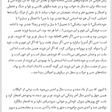
زبان فارسی در استودیوهای بمبئی ساخته شود و تقدیر این بود که این نوزاد سی و
چند ساله برای ده سال به خواب رود و در همه سالهای ناامنی و بلوا و جنگ و قحطی
و اشغال و تحقیرو فقر و فساد، همچنان در خواب بماند تا باز یکی از فرنگ برگشته‌ها
احیایش کند؛ آن هم چه احیایی این‌ها تقدیر بود یا جبر؟ یا انفعال و تسلیم؟ یا
خودباختگی؟ یا خود نیافتگی؟ یا تحمیل؟ یا میل و اراده و رضا؟ تقدیر بود یا ادامه
سنت فرهنگی این قوم و این سرزمین؟... اما هر چه بود، این سینما فرزند همین
سرزمین بود و هست و حتی اگر ناقص الخلقه بود، یا بیمار عزیز بود که فرزند، عزیز
است؛ حتی اگر آدم را بیازارد و حتی اگر بیمار باشد. زیرا که اگر این قوم و ملت خود
آن را متولد کرد و پروراند و بزرگش کرد، که اگر این فرزند همین ملت است اما این
ملت در وجدان جمعی‌اش می‌دانست که فرزندش بیمار است و کم خون است و
سبک مغز است و خودباخته است اما امیدش را به بهبودی این فرزند از دست نداد.
بیش از شصت سال از عمر این فرزند این گونه گذشت تا اندک اندک تک و توک
نشانه‌های حس و حرکت و تعقل در پیکرش و اعمالش پیدا شد...
تا امروز که پس از یک سده و بیست سال و اندی می‌شود بابت برخی از کمالات
همین چهل و اندی سال آخر زندگی این فرزند عزیز نور دیده به وجودش افتخار کرد و
بابت کج روی‌های دوران کودکی و جوانی، سرزنش‌اش نکرد و به افتخار سالگرد
تولدش صد و اندی شمع برافروخت شهر و خانه را آذین بست، و مجلسجشن و سرور