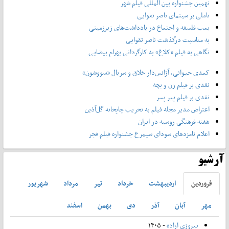
نهمین جشنواره بین المللی فیلم شهر
تاملی بر سینمای ناصر تقوایی
بمب فلسفه و اجتماع در یادداشت‌های زیرزمینی
به مناسبت درگذشت ناصر تقوایی
نگاهی به فیلم «کلاغ» به کارگردانی بهرام بیضایی
کمدی حیوانی، آژانس‌دار خلاق و سریال «سووشون»
نقدی بر فیلم زن و بچه
نقدی بر فیلم پیر پسر
اعتراض مدیر مجله فیلم به تخریب چاپخانه گل‌آذین
هفته فرهنگی روسیه در ایران
اعلام نامزدهای سودای سیمرغ جشنواره فیلم فجر
آرشیو
فروردين
ارديبهشت
خرداد
تير
مرداد
شهريور
مهر
آبان
آذر
دی
بهمن
اسفند
پیروزی اراده
- ۱۴۰۵