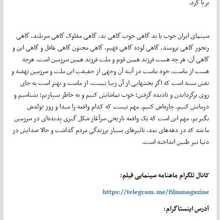
برپا کرد.
سینمای ایران خوب یا بد گاهی خوب گاهی بد، گاهی مفلوک گاهی سربلند، گاهی
رنجور گاهی برومند، گاهی لوده گاهی فهیم، گاهی مجنون گاهی عاقل و گاهی این و
گاهی آن، هر چه هست فرزند همین قوم و ملت فرزند همین سرزمین است. هرچه
هست از ماست، خود ماست در آینه آن وجهی از حقیقتِ این ملت و سرزمین نهفته و
نقش بسته است که اگر بخشهایی از آن زیبا نیست، از ماست و بهتر است به جای
روی برگرداندن و نادیده گرفتن؛ خوب تماشایش کنیم و به خاطر بسپاریم؛ بشناسیم و
درمانش کنیم، چاره‌اش کنیم. مهم نیست که کدام واقعه را مبدا و روز تولدش
بگیریم. مهم این است که یک واقعه تاریخی سرآغاز شکل گیری پدیده‌ای در سرزمین
ما شد که در دهه‌های بعد، تاثیرهای بسیار برزندگی مردم گذاشت و حالا صدایش در
دنیا نیز طنین انداخته است.
کانال تلگرام ماهنامه سینمایی فیلم:
https://telegram.me/filmmagazine
آدرس اینستاگرام: