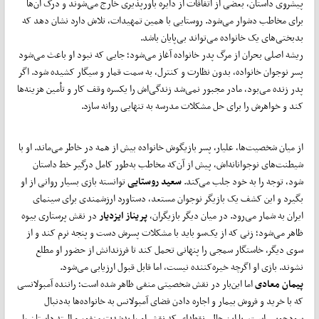
پیشروی داستان، بعضی از اتفاقات از دایره‌ باورپذیری خارج می‌شوند و درک آن‌ها
برای مخاطب دشوار می‌‌شود. روستایی با همین تمهیدات، تلاش دارد نشان دهد که
بدبختی‌های یک خانواده می‌تواند بی‌پایان باشد.
ریشه‌ اصلی بحران از مرگ پدر خانواده آغاز می‌شود؛ جایی که نبود او باعث می‌شود
پسر نوجوان خانواده، بدون نظارت و کنترل، به سمت قمار و سیگار کشیده شود. اگر
پدر زنده می‌بود، مادر مجبور نمی‌شد زندگی‌اش را یکسره وقف کار و تأمین هزینه‌ها
کند و خواهرش را برای حل مشکلات مدرسه به تنهایی روانه سازد.
از میان شخصیت‌ها، علیار، پسر بازیگوش خانواده بیش از همه در خاطر می‌ماند. او با
شیطنت‌های نوجوانانه‌اش، پیش از آن‌که مخاطب به‌طور کامل درگیر خط داستان
شود، توجه را به خود جلب می‌کند.
سعید روستایی
توانسته بازی بسیار روانی از او
بگیرد و این کشف یک بازیگر نوجوان مستعد، دستاورد ارزشمندی برای سینمای
ایران به شمار می‌رود. در میان دیگر بازیگران،
پریناز ایزدیار
در نقش پرستاری بیوه
ظاهر می‌شود؛ زنی که از یک‌سو باید با مشکلات پسرش دست‌ و پنجه نرم کند و از
سوی دیگر، خاستگار سمجی را پنهانی تحمل کند تا فرزندانش از حضور او مطلع
نشوند. بازی او اگرچه خیره‌کننده نیست، اما قابل قبول ارزیابی می‌شود.
پیمان معادی
اما این‌بار در نقش شخصیتی منفی ظاهر شده است؛ راننده‌ آمبولانسی
که با خرید و فروش بیمار و اجاره دادن فضای آمبولانس به خانواده‌ها به‌دنبال
سودجویی است. با این‌ حال، نقطه‌ای که نقش او را به‌شدت منفور و البته داستان را