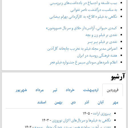
بمب فلسفه و اجتماع در یادداشت‌های زیرزمینی
به مناسبت درگذشت ناصر تقوایی
نگاهی به فیلم «کلاغ» به کارگردانی بهرام بیضایی
کمدی حیوانی، آژانس‌دار خلاق و سریال «سووشون»
نقدی بر فیلم زن و بچه
نقدی بر فیلم پیر پسر
اعتراض مدیر مجله فیلم به تخریب چاپخانه گل‌آذین
هفته فرهنگی روسیه در ایران
اعلام نامزدهای سودای سیمرغ جشنواره فیلم فجر
آرشیو
فروردين
ارديبهشت
خرداد
تير
مرداد
شهريور
مهر
آبان
آذر
دی
بهمن
اسفند
پیروزی اراده
- ۱۴۰۵
نگاهی به فیلم‌ها و سریال‌های اکران نوروزی
- ۱۴۰۳
نقدی بر آخرین ساخته هومن سیدی «جنگ جهانی سوم»
- ۱۴۰۲