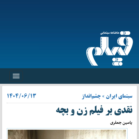
Toggle
navigation
سینمای ایران » چشم‌انداز
1404/06/13
نقدی بر فیلم زن و بچه
یاسین جعفری