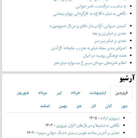
به مناسبت درگذشت ناصر تقوایی
نگاهی به فیلم «کلاغ» به کارگردانی بهرام بیضایی
کمدی حیوانی، آژانس‌دار خلاق و سریال «سووشون»
نقدی بر فیلم زن و بچه
نقدی بر فیلم پیر پسر
اعتراض مدیر مجله فیلم به تخریب چاپخانه گل‌آذین
هفته فرهنگی روسیه در ایران
اعلام نامزدهای سودای سیمرغ جشنواره فیلم فجر
آرشیو
فروردين
ارديبهشت
خرداد
تير
مرداد
شهريور
مهر
آبان
آذر
دی
بهمن
اسفند
پیروزی اراده
- ۱۴۰۵
نگاهی به فیلم‌ها و سریال‌های اکران نوروزی
- ۱۴۰۳
نقدی بر آخرین ساخته هومن سیدی «جنگ جهانی سوم»
- ۱۴۰۲