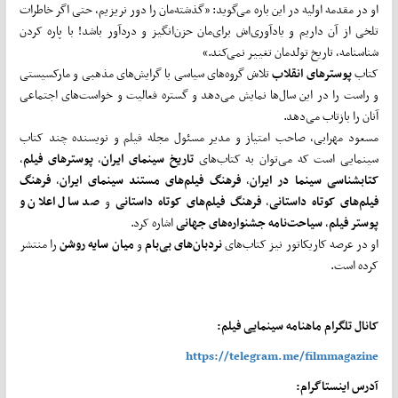
او در مقدمه اولیه در این باره می‌گوید: «گذشته‌مان را دور نریزیم، حتی اگر خاطرات
تلخی از آن داریم و یادآوری‌اش برای‌مان حزن‌انگیز و دردآور باشد! با پاره کردن
شناسنامه، تاریخ تولدمان تغییر نمی‌کند.»
کتاب
پوسترهای
انقلاب
تلاش گروه‌های سیاسی با گرایش‌های مذهبی و مارکسیستی
و راست را در این سال‌ها نمایش می‌دهد و گستره فعالیت و خواست‌های اجتماعی
آنان را بازتاب می‌دهد.
مسعود مهرابی، صاحب امتیاز و مدیر مسئول مجله فیلم و نویسنده چند کتاب
سینمایی است که می‌توان به کتاب‌های
تاریخ سینمای ایران
،
پوسترهای فیلم
،
کتابشناسی سینما در ایران
،
فرهنگ فیلم‌های مستند سینمای ایران
،
فرهنگ
فیلم‌های کوتاه داستانی
،
فرهنگ فیلم‌های کوتاه داستانی
و
صد سال اعلان و
پوستر فیلم
،
سیاحت‌نامه جشنواره‌های جهانی
اشاره کرد.
او در عرصه کاریکاتور نیز کتاب‌های
نردبان‌های بی‌بام
و
میان سایه روشن
را منتشر
کرده است.
کانال تلگرام ماهنامه سینمایی فیلم:
https://telegram.me/filmmagazine
آدرس اینستاگرام: