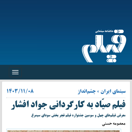
Toggle
navigation
سینمای ایران » چشم‌انداز
۱۴۰۳/۱۱/۰۸
فیلم صیّاد به کارگردانی جواد افشار
معرفی فیلم‌های چهل و سومین جشنواره فیلم فجر بخش سودای سیمرغ
معصومه حسنی