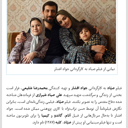
نمایی از فیلم صیاد به کارگردانی جواد افشار
فیلم‌
صیّاد
به کارگردانی
جواد افشار
و تهیه کنندگی
محمدرضا شفیعی
، قرار است
بخشی از زندگی و سرگذشت شهید سپهبد
علی صیاد شیرازی
از فرماندهان شناخته‌
شده دفاع مقدس را به ‌تصویر بکشد. فیلم
صیّاد
، فیلمی زندگی‌نامه‌ای است، بنابراین
نگارش فیلم‌نامۀ آن توسط حسن تراب‌نژاد با کاری پژوهشی ممکن شده است. جواد
افشار تا به‌حال سریال‌هایی از قبیل
آنام
،
گاندو
و
کیمیا
را برای تلویزیون ساخته
است و تنها فیلم سینمایی او پیش از
صیّاد
،
کلبه
(۱۳۸۷) نام دارد.