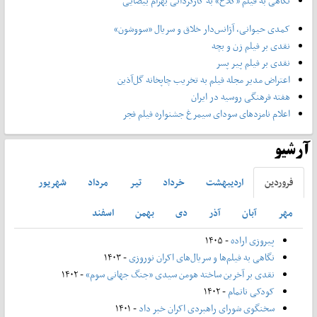
نگاهی به فیلم «کلاغ» به کارگردانی بهرام بیضایی
کمدی حیوانی، آژانس‌دار خلاق و سریال «سووشون»
نقدی بر فیلم زن و بچه
نقدی بر فیلم پیر پسر
اعتراض مدیر مجله فیلم به تخریب چاپخانه گل‌آذین
هفته فرهنگی روسیه در ایران
اعلام نامزدهای سودای سیمرغ جشنواره فیلم فجر
آرشیو
فروردين
ارديبهشت
خرداد
تير
مرداد
شهريور
مهر
آبان
آذر
دی
بهمن
اسفند
پیروزی اراده
- ۱۴۰۵
نگاهی به فیلم‌ها و سریال‌های اکران نوروزی
- ۱۴۰۳
نقدی بر آخرین ساخته هومن سیدی «جنگ جهانی سوم»
- ۱۴۰۲
کودکی ناتمام
- ۱۴۰۲
سخنگوی شورای راهبردی اکران خبر داد
- ۱۴۰۱