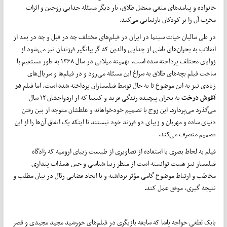
خانواده و پیامدهای منفی معضل طلاق، بار دیگر مسئله جدایی زوجین و اثرات
مخرب آن را بر کودکان بازنمایی می‌کند.
در طی سالیان حیات سینما در ایران در فیلم‌های مختلف چه در قبل و چه در بعد از
انقلاب به بحران‌های ناشی از جدایی والدین که گریبانگیر فرزندان نیز می‌شود از
زوایای مختلف پرداخته شده است. تهمینه میلانی در سال ۱۳۶۸ به طور مستقیم با
ساخت فیلم بچه‌های طلاق به سراغ این مسئله می‌رود و در فیلم‌ها و سریال‌های
زیادی نیز به این موضوع تا به حال توسط فیلمسازان پرداخته شده است. اما فیلم
در
آغوش درخت
به بحران پیچیده زندگی فرید و کیمیا که از ازدواجشان ۱۲ سال
می‌گذرد می‌پردازد. این زوج با تصمیم خودخواهانه و غلطشان متوجه از بین رفتن
دنیای ساده و مهربان و زیبای دو فرزند خود نیستند تا اینکه یک اتفاق آن‌ها را از این
تصمیم منصرف می‌کند.
فیلم به لحاظ بصری با استفاده از تصاویری از طبیعت زیبای ارومیه که زادگاه
فیلمساز نیز هست توانسته است از منظر زیبا شناسی و حس همذات پنداری
مخاطب و ارتباط موضوع گامی مؤثر برداشته و با ایجاد فضایی رئال در بیان مطلب و
نتیجه گیری، موفق عمل کند.
بابک لطفی خواجه پاشا که سابقه بازیگری در فیلم‌های خورشید مجید مجیدی و قصر