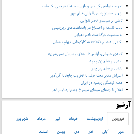
تخریب نمادین گریفین و بازی با حافظه تاریخی یک ملت
نهمین جشنواره بین المللی فیلم شهر
تاملی بر سینمای ناصر تقوایی
بمب فلسفه و اجتماع در یادداشت‌های زیرزمینی
به مناسبت درگذشت ناصر تقوایی
نگاهی به فیلم «کلاغ» به کارگردانی بهرام بیضایی
کمدی حیوانی، آژانس‌دار خلاق و سریال «سووشون»
نقدی بر فیلم زن و بچه
نقدی بر فیلم پیر پسر
اعتراض مدیر مجله فیلم به تخریب چاپخانه گل‌آذین
هفته فرهنگی روسیه در ایران
اعلام نامزدهای سودای سیمرغ جشنواره فیلم فجر
آرشیو
فروردين
ارديبهشت
خرداد
تير
مرداد
شهريور
مهر
آبان
آذر
دی
بهمن
اسفند