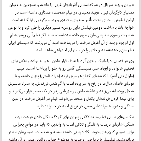
شیرین و چند سریال در شبکه استانی آذربایجان غربی را داشته و همچنین به عنوان
دستیار کارگردان نیز با مجید مجیدی در فیلم «محمد» همکاری داشته است در
اولین فیلمش تا حدی تحت تأثیر سینمای مجیدی و رضا میرکریمی قرارگرفته است.
خواجه پاشا با ساخت دومین فیلمش «آبی روشن» مسیر دیگری را طی کرد و به نوعی
به سمت و سوی سفارشی‌سازی سوق داده شده است. شاید اگر فیلم آبی روشن فیلم
اول او بود و بعد از آن آغوش درخت را می‌ساخت امید آن می‌رفت که سینمای ایران
فیلمسازی دغدغه‌مند و خلاق را در سینمای اجتماعی شاهد باشد.
وی در فضایی دراماتیک و حزن آلود با هدف قرار دادن محور خانواده و تلاش برای
تحکیم خانواده و ایجاد حس همبستگی گامی رو به جلو را برداشته است. کیمیا
(مارال بنی آدم) با گذشته‌ای که از همسرش فرید (جواد قامتی) پنهان داشته و با
فوبیای فاصله، سال‌ها در رنج به سر برده است با گم شدن فرزندش، به همراه همسرش
به دل رودخانه می‌زنند و عاطفه مادری و مهربانی پدر در یک مسیر قرار می‌گیرند و
برای پیدا کردن فرزندشان یکدل و متحد می‌شوند. فیلم در آغوش درخت در عین
سادگی و بدون هیچ ادعایی سعی در تزریق امید در خانواده دارد.
سکانس‌های پایانی فیلم مانند لالایی پیرزن برای کودک، تکان دادن درخت توت،
همگی اشاره‌ای درست به تلنگر و تکانی است به والدین که باید در مواقع بحرانی
برای تصمیم گیری‌های خود، نگاه درستی داشته باشند و به تبعات تصمیم‌شان بیشتر
بي‌انديشند. فیلمساز با پرداختی درست به موضوع جدایی والدین سعی بر آن داشته