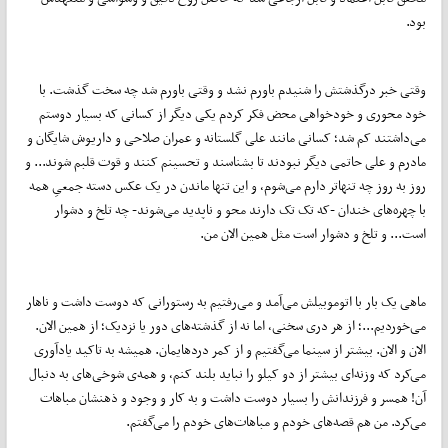
بود.
وقتی خبر درگذشتش را شنیدم باورم نشد و وقتی باورم شد چه سخت گذشت. با
خود محوری و خود‌خواهی محض فکر کردم یکی دیگر از کسانی که بسیار دوستم
می‌داشتند کم شد؛ کسانی مانند علی گلستانه و عمران صلاحی و داریوش شایگان و
مادرم و علی حاتمی دیگر نبودند تا بشناسند و تحسینم کنند و قوت قلبم شوند... و
روز به روز چه تنهاتر دارم می‌شوم، و این تنها ماندن در یک عکس دسته جمعیِ همه
با چهره‌های خندان -که تک تک دارند محو و ناپدید می‌شوند- چه تلخ و دشوار
است... و تلخ و دشوار است مثل همین الان من.
ماهی یک بار با اتوموبیلش می‌آمد و می‌رفتیم به رستورانی که دوست داشت و ناهار
می‌خوردیم...؛ از هر دری سخنی، اما نه از گذشته‌های دور یا نزدیک؛ از همین الان.
الان و الان. بیشتر از سینما می‌گفتیم و از کمر درد‌هایمان. همیشه به تاکید یادآوری
می‌کرد که وزنه‌ای بیشتر از دو کیلو را نباید بلند کنم، و همه‌ی شوخی‌های به دنبال
آن! همسر و فرزندانش را بسیار دوست داشت و به کار و وجود و ذهنشان مباهات
می‌کرد. من هم قصه‌های خودم و مباهات‌های خودم را می‌گفتم.