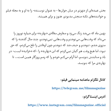
بخش عمده‌ای از شهرتم در میان جوان‌ها - به عنوان نویسنده- را به او و به مجله فیلم
و خواننده‌های نکته سنجش مدیونم. هنوز و برای همیشه.
بهمن ماه که می‌شد زنگ می‌زد و سفارش مقاله‌ی «بهاریه» برای شماره نوروز را
می‌داد که وقت‌هایی می‌نوشتم و وقت‌هایی نمی‌نوشتم. چند سال گذشته را که
منزوی شدم، ننوشتم و حیف شد که ننوشتم چون اوقاتش را تلخ می‌کردم، که حق
نبود، اما هیچ وقت هم گمان نمی‌کردم که این «بهاریه» را -که «خزانیه» ایست- در
یاد و ستایشش بنویسم. اما آرام می‌کنم خودم را که رسم روزگار همین است... تا
بهاریه‌ی مرا که بنویسد.
کانال تلگرام ماهنامه سینمایی فیلم:
https://telegram.me/filmmagazine
آدرس اینستاگرام:
https://www.instagram.com/filmmagazine.official