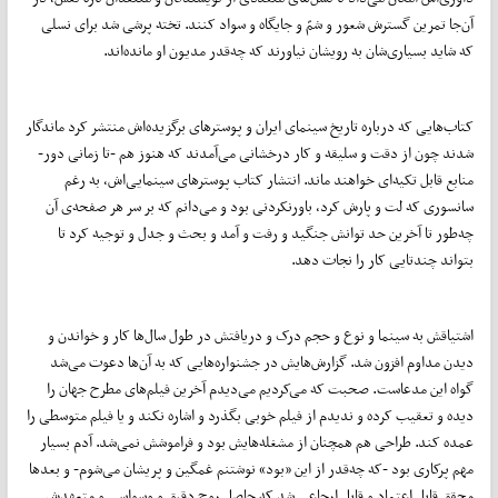
آن‌جا تمرین گسترش شعور و شمّ و جایگاه و سواد کنند. تخته پرشی شد برای نسلی
که شاید بسیاری‌شان به رویشان نیاورند که چه‌قدر مدیون او مانده‌اند.
کتاب‌هایی که درباره تاریخ سینمای ایران و پوسترهای برگزیده‌اش منتشر کرد ماندگار
شدند چون از دقت و سلیقه و کار درخشانی می‌آمدند که هنوز هم -تا زمانی دور-
منابع قابل تکیه‌ای خواهند ماند. انتشار کتاب پوسترهای سینمایی‌اش، به رغم
سانسوری که لت و پارش کرد، باورنکردنی بود و می‌دانم که بر سر هر صفحه‌ی آن
چه‌طور تا آخرین حد توانش جنگید و رفت و آمد و بحث و جدل و توجیه کرد تا
بتواند چندتایی کار را نجات دهد.
اشتیاقش به سینما و نوع و حجم درک و دریافتش در طول سال‌ها کار و خواندن و
دیدن مداوم افزون شد. گزارش‌هایش در جشنواره‌هایی که به آن‌ها دعوت می‌شد
گواه این مدعاست. صحبت که می‌کردیم می‌دیدم آخرین فیلم‌های مطرح جهان را
دیده و تعقیب کرده و ندیدم از فیلم خوبی بگذرد و اشاره نکند و یا فیلم متوسطی را
عمده کند. طراحی هم همچنان از مشغله‌هایش بود و فراموشش نمی‌شد. آدم بسیار
مهم پرکاری بود -که چه‌قدر از این «بود» نوشتنم غمگین و پریشان می‌شوم- و بعدها
محقق قابل اعتماد و قابل ارجاعی شد که حاصل روح دقیق و وسواسی و متعهدش