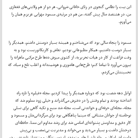
این بیت را نظامی گنجوی در رثای خاقانی شروانی، هر دو از هم ولایتی‌های قفقازی
من، در هشتصد سال پیش گفته، من هم در مرثیه‌ی مسعود مهرابی عزیزم همان را
می‌آورم.
مسعود را پنجاه سالی بود که می‌شناختم و همیشه بسیار دوستش داشتم، همدیگر را
بسیار دوست داشتیم، همکار مطبوعاتی بودیم. نقاش و کاریکاتوریست بود و به
وقت فراغت از کار در هیات تحریریه، از کشوی میزش ده‌ها طرح مرکبی ماهرانه را
بیرون می‌آورد تا تماشا کنم: طرح‌هایی هاشوری و هوشمندانه و اغلب تلخ و سیاه، که
تحسینشان می‌کردم.
اوایل دهه شصت بود که دوباره همدیگر را پیدا کردیم. مجله «فیلم» را تازه راه
انداخته بودند و تمام وقتش را در دفترش می‌گذراند و خیلی زود معلوم شد که
مجله، مجله‌ای حرفه‌ای و خواندنی است. مجله شد منبع و تکیه گاهی برای نسلی
نوخاسته از جوانان مشتاقی که سینما پناهگاهی بود برای سرگردانی‌شان و مسعود و
کار دقیق و مداومش پشتوانه‌ای اساسی شد برای رشد مداوم این معنا. حافظه‌ای
درخشان داشت و بسیار می‌دید و می‌خواند و مدیریت بی‌تعصب و بی‌پیش
داوری‌اش امکان می‌داد تا نسل‌های متعددی از نویسندگان و منتقدان تازه نفس، در