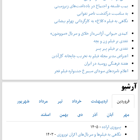
بمب فلسفه و اجتماع در یادداشت‌های زیرزمینی
به مناسبت درگذشت ناصر تقوایی
نگاهی به فیلم «کلاغ» به کارگردانی بهرام بیضایی
کمدی حیوانی، آژانس‌دار خلاق و سریال «سووشون»
نقدی بر فیلم زن و بچه
نقدی بر فیلم پیر پسر
اعتراض مدیر مجله فیلم به تخریب چاپخانه گل‌آذین
هفته فرهنگی روسیه در ایران
اعلام نامزدهای سودای سیمرغ جشنواره فیلم فجر
آرشیو
فروردين
ارديبهشت
خرداد
تير
مرداد
شهريور
مهر
آبان
آذر
دی
بهمن
اسفند
پیروزی اراده
- ۱۴۰۵
نگاهی به فیلم‌ها و سریال‌های اکران نوروزی
- ۱۴۰۳