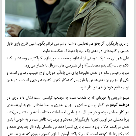
از بازی بازیگران اگر بخواهم تحلیلی داشته باشم می توانم بگویم امین تارخ بازی قابل
حدس و کلیشه‌ای در نقش یک مرد با نفوذ اما شکننده دارد.
علی عمرانی به درک درستی از اندازه و شخصیت پردازی کاراکترش رسیده و تکیه
کلام جالب ((ندیدم مطابقت)) او از شیرینی های سریال به شمار می‌رود.
پوریا رحیمی سام در نقش علیرضا برای من یادآور دوران اوج حبیب رضایی است و
یکی از مهم‌ترین نقش‌هایش را بازی می‌کند،کاراکتری که چند وجهی است و در عین
ترس منافع خود را هم در نظر دارد.
مینو شریفی با چهره‌ای که به شدت شبیه به مهتاب کرامتی است نشان داد بازی در
درخت گردو
در کنار پیمان معادی و مهران مدیری و مینا ساداتی تجربه ارزشمندی
در کارنامه‌اش بوده و در سریال به زیبایی احساسات مختلف آتیه را منتقل می‌کند.
پریا مجللی در اولین تجربه بازیگری‌اش محکم و پرقدرت ظاهر شده و به خوبی ایفای
نقش می‌کند. حالا با ورود اسما با بازی المیرا دهقانی داستان وارد فاز جدیدی شده و
کشمکش‌ها بالا گرفته است. گریم کاراکتر آرمان با بازی کسری پرتوی که هیچ شباهتی