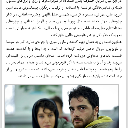
در این میان سریال
خسوف
بدون استفاده از سوپراستارها و زرق و برق‌های معمول
شبکه‌ی نمایش‌خانگی توانسته با استفاده از ترکیب بازیگران پیشکسوتی مانند امین
تارخ، علی عمرانی، مسعود کرامتی، شمسی فضل اللهی و شهره سلطانی در کنار
چهره‌های کمتر دیده شده مثل پوریا رحیمی سام و المیرا دهقانی و چهره‌های
ناشناخته‌ای مثل سجاد بابایی، مینو شریفی، پریا مجللی، نیک آفرید سماواتی دست
به ریسک خطرناکی بزند و هارمونی جالبی خلق کند.
همایون اسعدیان به عنوان تهیه کننده و مازیار میری با تجربه‌ی سال‌ها کار در سینما
و تلویزیون سریال خاصی تولید کرده‌اند که البته تا به اینجا و با گذشت هشت
قسمت نقدهای متفاوتی دریافت کرده است. عده‌ای داستان سریال را کلیشه‌ای
می‌پندارند و آن را به شدت شبیه به آثار تلویزیونی می‌دانند و عده‌ای هم این سریال
را علیرغم ضعف و قوت‌ها قابل دیدن و شریف می‌دانند که دست به رونمایی از
چند استعداد جوان عرصه بازیگری زده و این حرکت را قابل تحسین می‌دانند.