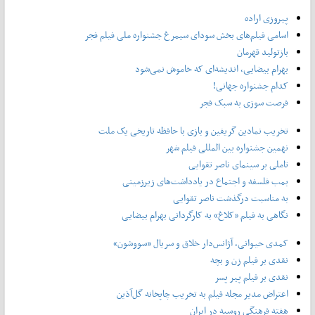
پیروزی اراده
اسامی فیلم‌های بخش سودای سیمرغ جشنواره‌ ملی فیلم فجر
بازتولید قهرمان
بهرام بیضایی، اندیشه‌ای که خاموش نمی‌شود
کدام جشنواره جهانی!
فرصت سوزی به سبک فجر
تخریب نمادین گریفین و بازی با حافظه تاریخی یک ملت
نهمین جشنواره بین المللی فیلم شهر
تاملی بر سینمای ناصر تقوایی
بمب فلسفه و اجتماع در یادداشت‌های زیرزمینی
به مناسبت درگذشت ناصر تقوایی
نگاهی به فیلم «کلاغ» به کارگردانی بهرام بیضایی
کمدی حیوانی، آژانس‌دار خلاق و سریال «سووشون»
نقدی بر فیلم زن و بچه
نقدی بر فیلم پیر پسر
اعتراض مدیر مجله فیلم به تخریب چاپخانه گل‌آذین
هفته فرهنگی روسیه در ایران