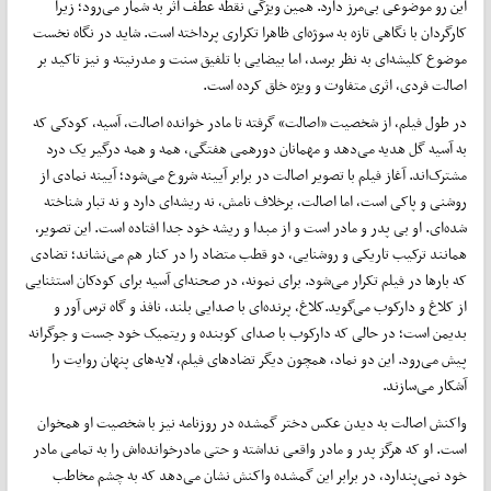
این رو موضوعی بی‌مرز دارد. همین ویژگی نقطه عطف اثر به شمار می‌رود؛ زیرا
کارگردان با نگاهی تازه به سوژه‌ای ظاهرا تکراری پرداخته است. شاید در نگاه نخست
موضوع کلیشه‌ای به نظر برسد، اما بیضایی با تلفیق سنت و مدرنیته و نیز تاکید بر
اصالت فردی، اثری متفاوت و ویژه خلق کرده است.
در طول فیلم، از شخصیت «اصالت» گرفته تا مادر خوانده اصالت، آسیه، کودکی که
به آسیه گل هدیه می‌دهد و مهمانان دورهمی هفتگی، همه و همه درگیر یک درد
مشترک‌اند. آغاز فیلم با تصویر اصالت در برابر آیینه شروع می‌شود؛ آیینه نمادی از
روشنی و پاکی است، اما اصالت، برخلاف نامش، نه ریشه‌ای دارد و نه تبار شناخته
شده‌ای. او بی پدر و مادر است و از مبدا و ریشه خود جدا افتاده است. این تصویر،
همانند ترکیب تاریکی و روشنایی، دو قطب متضاد را در کنار هم می‌نشاند؛ تضادی
که بارها در فیلم تکرار می‌شود. برای نمونه، در صحنه‌ای آسیه برای کودکان استثنایی
از کلاغ و دارکوب می‌گوید.کلاغ، پرنده‌ای با صدایی بلند، نافذ و گاه ترس آور و
بدیمن است؛ در حالی که دارکوب با صدای کوبنده و ریتمیک خود جست و جوگرانه
پیش می‌رود. این دو نماد، همچون دیگر تضادهای فیلم، لایه‌های پنهان روایت را
آشکار می‌سازند.
واکنش اصالت به دیدن عکس دختر گمشده در روزنامه نیز با شخصیت او همخوان
است. او که هرگز پدر و مادر واقعی نداشته و حتی مادرخوانده‌اش را به تمامی مادر
خود نمی‌پندارد، در برابر این گمشده واکنش نشان می‌دهد که به چشم مخاطب