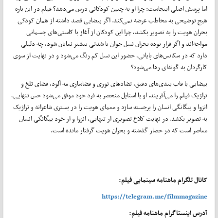
اما پرسش اصلی اینجاست: چرا او به چنین کودکانی درس می‌دهد؟ فیلم در این باره
هیچ توضیحی به مخاطب عرضه نمی‌کند. اگر بیضایی قصد داشته از همان کودکی
بحران هویت را به تصویر بکشد، چرا این کودکان از آغاز با کاستی‌های جسمانی
مواجه‌اند و اگر قرار بوده بحران نسل جوان با شدتی بیشتر نمایان شود، چه دلیلی
دارد که در سکانس‌های پایانی، حضور این نسل کم رنگ می‌شود و در نهایت از سوی
کارگردان به گونه‌ای رها می‌شود؟
بیضایی با قاب بندی‌های دقیق، تضادهای نوری و فضاسازی مه آلود، فضای تلخ و
تراژیک فیلم را می‌آفریند. او با استایل منحصر به فرد خود موفق می‌شود حس تنهایی،
انزوا و بیگانگی انسان را برجسته سازد و معمای هویت را در بستری شاعرانه و تراژیک
به تصویر بکشد. در نهایت کلاغ تصویری از تنهایی، انزوا و از خود بیگانگی انسان
معاصر است که در حصار گذشته و بحران هویت گرفتار مانده است.
کانال تلگرام ماهنامه سینمایی فیلم:
https://telegram.me/filmmagazine
آدرس اینستاگرام ماهنامه فیلم: