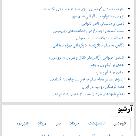
تخریب نمادین گریفین و بازی با حافظه تاریخی یک ملت
نهمین جشنواره بین المللی فیلم شهر
تاملی بر سینمای ناصر تقوایی
بمب فلسفه و اجتماع در یادداشت‌های زیرزمینی
به مناسبت درگذشت ناصر تقوایی
نگاهی به فیلم «کلاغ» به کارگردانی بهرام بیضایی
کمدی حیوانی، آژانس‌دار خلاق و سریال «سووشون»
نقدی بر فیلم زن و بچه
نقدی بر فیلم پیر پسر
اعتراض مدیر مجله فیلم به تخریب چاپخانه گل‌آذین
هفته فرهنگی روسیه در ایران
اعلام نامزدهای سودای سیمرغ جشنواره فیلم فجر
آرشیو
فروردين
ارديبهشت
خرداد
تير
مرداد
شهريور