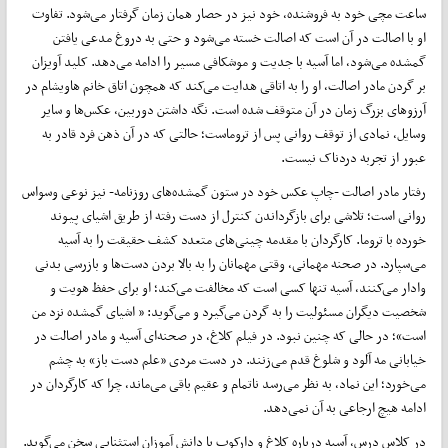
ساعت مچی خود به فروشنده، خود نیز در حصار همان زمان گرفتار می‌شود. تفاوت
او با اصالت در آن است که اصالت خسته می‌شود و حتی به دروغ مدعی یافتن
گمشده می‌شود، اما آسیه با جدیت و موشکافی مسیر را ادامه می‌دهد. کلید آویزان
بر گردن مادر اصالت، او را به اتاقی هدایت می‌کند که همچون اتاق خانم هاویشام در
آرزوهای بزرگ زمان در آن متوقف شده است. نگه داشتن دوربین، عکس‌ها و سایر
وسایل، نمادی از توقف روانی پس از تروماست؛ حالتی که در آن ذهن فرد قادر به
عبور از تجربه دردناک نیست.
رفتار مادر اصالت -چاپ عکس خود در ستون گمشده‌های روزنامه- نیز نوعی وسواس
روانی است؛ تلاشی برای بازگرداندن کنترل از دست رفته از طریق اشیای پیوند
خورده با تروما. کارگردان با مقدمه چینی‌های متعدد کشف حقیقت را به آسیه
می‌سپارد. در صحنه مهمانی، وقتی مهمانان را به بالا بردن دست‌ها و بازرسی بدنی
وادار می‌کنند، آسیه تنها کسی است که مخالفت می‌کند؛ او برای حفظ هویت و
شخصیت دیگران مسئولیت را به گردن می‌گیرد و می‌گوید: « اشیای گمشده نزد من
است»؛ در حالی که چنین نبود. در فیلم کلاغ، در صحنه‌ای آسیه و مادر اصالت در
خیابانی مه آلود و شلوغ قدم می‌زنند. در دست مردی «علم دست باز» به چشم
می‌خورد؛ این نماد، به نظر می‌رسد ناتمام و عقیم باقی می‌ماند، چرا که کارگردان در
ادامه هیچ ارجاعی به آن نمی‌دهد.
در کلاس درس، آسیه درباره کلاغ و دارکوب با دانش آموزان استثنایی سخن می‌گوید.