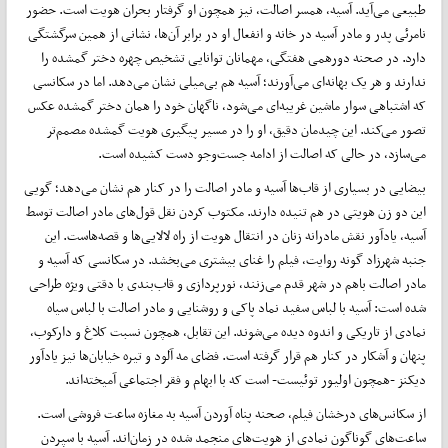
طبیعی می‌آید. آسیه، همسر اصالت، نیز همچون او گرفتار بحران هویت است. حضور
نامرئی پدر و مادر آسیه در خانه و انفعال او در برابر آن‌ها، نشانی از همین سرگشتگی
دارد. در صحنه دورهمی هفتگی، مهمانان توانایی تشخیص چهره دختر گمشده را
ندارند و هر یک بهانه‌ای می‌آورند؛ آسیه هم بی‌میلی نشان می‌دهد. اما در سکانسی
که اشتباهی سوار ماشین غریبه‌ای می‌شود، ناگهان خود را همان دختر گمشده عکس
تصور می‌کند. این چیدمان دقیق، او را در مسیر پیگیری هویت گمشده مصمم‌تر
می‌سازد، در حالی که اصالت از ادامه جست‌و‌جو دست کشیده است.
بیضایی در بسیاری از قاب‌ها آسیه و مادر اصالت را در کنار هم نشان می‌دهد؛ گویی
این دو زن هویتی در هم تنیده دارند. مکتوب کردن نقل قول‌های مادر اصالت توسط
آسیه، یادآور نقش مادرانه زنان در انتقال هویت از راه لالایی‌ها و قصه‌هاست. این
جنبه شهرزاد گونه روایت، فیلم را غنای بیشتری می‌بخشد. در سکانسی که آسیه و
مادر اصالت باهم در شهر قدم می‌زنند، نورپردازی و قاب‌بندی با دقتی ویژه طراحی
شده است: آسیه با لباس سفید نماد پاکی و روشنایی و مادر اصالت با لباس سیاه
نمادی از تاریکی و اندوه دیده می‌شوند. این تقابل، همچون نسبت کلاغ و دارکوب،
پنهان و آشکار در کنار هم قرار گرفته است. فضای مه آلود و تیره خیابان‌ها نیز یادآور
دیکنز -همچون اولیور توئیست- است که با ابهام و فقر اجتماعی آمیخته‌اند.
از سکانس‌های درخشان فیلم، صحنه پناه آوردن آسیه به مغازه ساعت فروشی است.
ساعت‌های گوناگون نمادی از هویت‌های منجمد شده در زمان‌اند. آسیه با سپردن