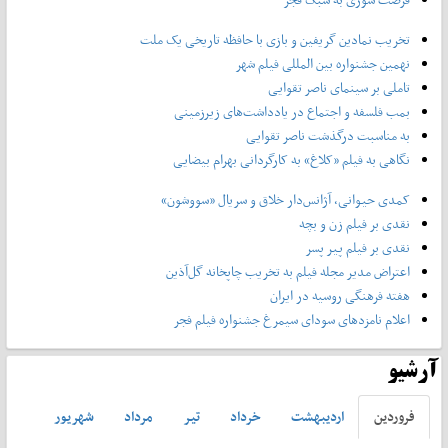
تخریب نمادین گریفین و بازی با حافظه تاریخی یک ملت
نهمین جشنواره بین المللی فیلم شهر
تاملی بر سینمای ناصر تقوایی
بمب فلسفه و اجتماع در یادداشت‌های زیرزمینی
به مناسبت درگذشت ناصر تقوایی
نگاهی به فیلم «کلاغ» به کارگردانی بهرام بیضایی
کمدی حیوانی، آژانس‌دار خلاق و سریال «سووشون»
نقدی بر فیلم زن و بچه
نقدی بر فیلم پیر پسر
اعتراض مدیر مجله فیلم به تخریب چاپخانه گل‌آذین
هفته فرهنگی روسیه در ایران
اعلام نامزدهای سودای سیمرغ جشنواره فیلم فجر
آرشیو
فروردين
ارديبهشت
خرداد
تير
مرداد
شهريور