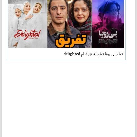
فیلم بی رویا فیلم تفربق فیلم delighted