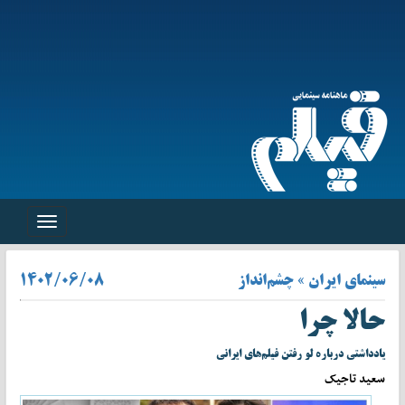
Toggle
navigation
سینمای ایران » چشم‌انداز
۱۴۰۲/۰۶/۰۸
حالا چرا
یادداشتی درباره لو رفتن فیلم‌های ایرانی
سعید تاجیک