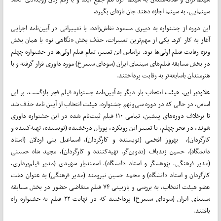
سینمایی، به سینما اجازه دهند جان تازه‌ای بگیرد.
این دوره از جشنواره به دبیری مسعود نقاش‌زاده، با تغییراتی در آیین‌نامه اجرایی
آغاز به کار کرد. یکی از مهم‌ترین تغییرات، حذف بخش «نگاهی نو» یا همان بخش
ویژه رقابت فیلم اولی‌ها بود. براساس این تغییر، تمام فیلم اولی‌ها در جشنواره چهلم
در بخش مسابقه فیلم‌های سینمای ایران (سودای سیمرغ) مورد داوری قرار گرفته و با
هنرمندان باسابقه‌تر به رقابت پرداختند.
علاوه‌بر این، هیئت انتخاب بار دیگر به آیین‌نامه جشنواره فیلم فجر بازگشت. بر این
اساس، در حالی که در دوره سی‌ونهم جشنواره، هیئت انتخاب از آیین نامه حذف شد
تا برخلاف دوره‌های پیشین، تمامی ۱۱۰ فیلم ثبت‌نام شده در این جشنواره داوری
شوند، در فجر چهلم، با تغییر این رویکرد، پوران درخشنده (نویسنده، تهیه‌کننده و
کارگردان)، بهروز افخمی (نویسنده و کارگردان)، اسماعیل بنی اردلان (استاد
دانشگاه)، حسین زندباف (تدوین‌گر، تهیه‌کننده و کارگردان)، مجید شاه حسینی
(مدیر فرهنگی، پژوهشگر و استاد دانشگاه)، اسفندیار شهیدی (مدیر فیلم‌برداری،
کارگردان و استاد دانشگاه) و محمد حسین نیرومند (مدیر فرهنگی) به عنوان هفت
عضو هیئت انتخاب، به بررسی و بازبینی ۷۴ فیلم متقاضی حضور در بخش مسابقه
سینمای ایران (سودای سیمرغ) پرداختند که در نهایت ۲۲ فیلم به جشنواره راه
یافتند.