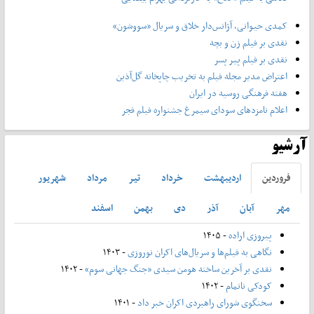
کمدی حیوانی، آژانس‌دار خلاق و سریال «سووشون»
نقدی بر فیلم زن و بچه
نقدی بر فیلم پیر پسر
اعتراض مدیر مجله فیلم به تخریب چاپخانه گل‌آذین
هفته فرهنگی روسیه در ایران
اعلام نامزدهای سودای سیمرغ جشنواره فیلم فجر
آرشیو
فروردين
ارديبهشت
خرداد
تير
مرداد
شهريور
مهر
آبان
آذر
دی
بهمن
اسفند
پیروزی اراده
- ۱۴۰۵
نگاهی به فیلم‌ها و سریال‌های اکران نوروزی
- ۱۴۰۳
نقدی بر آخرین ساخته هومن سیدی «جنگ جهانی سوم»
- ۱۴۰۲
کودکی ناتمام
- ۱۴۰۲
سخنگوی شورای راهبردی اکران خبر داد
- ۱۴۰۱