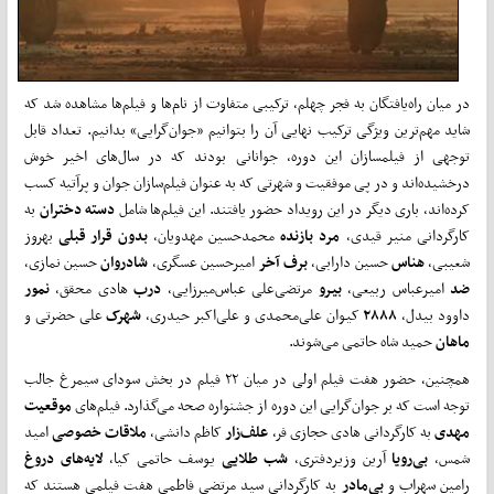
در میان راه‌یافتگان به فجر چهلم، ترکیبی متفاوت از نام‌ها و فیلم‌ها مشاهده شد که
شاید مهم‌ترین ویژگی ترکیب نهایی آن را بتوانیم «جوان‌گرایی» بدانیم. تعداد قابل
توجهی از فیلمسازان این دوره، جوانانی بودند که در سال‌های اخیر خوش
درخشیده‌اند و در پی موفقیت و شهرتی که به عنوان فیلم‌سازان جوان و پرآتیه کسب
کرده‌اند، باری دیگر در این رویداد حضور یافتند. این فیلم‌ها شامل
دسته
دختران
به
کارگردانی منیر قیدی،
مرد
بازنده
محمدحسین مهدویان،
بدون
قرار
قبلی
بهروز
شعیبی،
هناس
حسین دارابی،
برف
آخر
امیرحسین عسگری،
شادروان
حسین نمازی،
ضد
امیرعباس ربیعی،
بیرو
مرتضی‌علی عباس‌میرزایی،
درب
هادی محقق،
نمور
داوود بیدل،
۲۸۸۸
کیوان علی‌محمدی و علی‌اکبر حیدری،
شهرک
علی حضرتی و
ماهان
حمید شاه حاتمی می‌شوند.
همچنین، حضور هفت فیلم اولی در میان ۲۲ فیلم در بخش سودای سیمرغ جالب
توجه است که بر جوان‌گرایی این دوره از جشنواره صحه می‌گذارد. فیلم‌های
موقعیت
مهدی
به کارگردانی هادی حجازی فر،
علف‌زار
کاظم دانشی،
ملاقات
خصوصی
امید
شمس،
بی‌رویا
آرین وزیردفتری،
شب
طلایی
یوسف حاتمی کیا،
لایه‌های
دروغ
رامین سهراب و
بی‌مادر
به کارگردانی سید مرتضی فاطمی هفت فیلمی هستند که