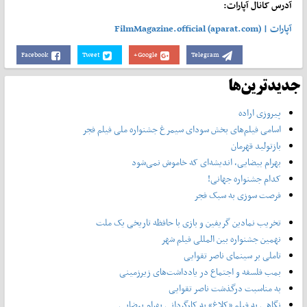
آدرس کانال آپارات:
آپارات | FilmMagazine.official (aparat.com)
Facebook
Tweet
Google+
Telegram
جدیدترین‌ها
پیروزی اراده
اسامی فیلم‌های بخش سودای سیمرغ جشنواره‌ ملی فیلم فجر
بازتولید قهرمان
بهرام بیضایی، اندیشه‌ای که خاموش نمی‌شود
کدام جشنواره جهانی!
فرصت سوزی به سبک فجر
تخریب نمادین گریفین و بازی با حافظه تاریخی یک ملت
نهمین جشنواره بین المللی فیلم شهر
تاملی بر سینمای ناصر تقوایی
بمب فلسفه و اجتماع در یادداشت‌های زیرزمینی
به مناسبت درگذشت ناصر تقوایی
نگاهی به فیلم «کلاغ» به کارگردانی بهرام بیضایی