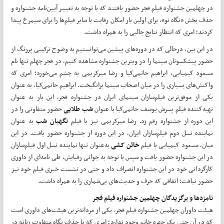
در چهلمین جشنواره فیلم فجر حضور یافتند که با توجه به تغییر آیین‌نامه جشنواره و
حذف بخش «نگاه نو»، برای اولین بار امکان رقابت با سایر فیلم‌ها را برای سیمرغ پیدا
کردند؛ امری که انتظار نتایج جالبی را به همراه داشت.
در این بین، درحالی که در دوره‌های پیشین می‌‌توانستیم به وضوح ترکیبی پررنگ از
حضور پیشکسوتان سینما را در ویترین جشنواره مشاهده کنیم، در فجر چهلم تنها نام
مسعود کیمیایی، ابراهیم حاتمی‌کیا و رضا میرکریمی به چشم می‌خورد؛ امری که
واکنش‌های بسیاری را در میان اصحاب سینما برانگیخت. ابراهیم حاتمی‌کیا، به عنوان
یکی از موفق‌ترین فیلم‌سازان سینمای ایران در جشنواره فجر، این بار به عنوان
تهیه‌کننده فیلم پسرش یوسف حاتمی‌کیا با عنوان
شب
طلایی
حضور متفاوتی را در
این دوره از جشنواره رقم زد. رضا میرکریمی نیز با فیلم
نگهبان
شب
به عنوان
نماینده نسل دوم فیلم‌سازان ایران، در این دوره از جشنواره حضور یافت. در این
میان، مسعود کیمیایی با فیلم
خائن
کشی
به‌عنوان تنها نماینده نسل اول فیلم‌سازان
در این جشنواره حضور یافت و سپس با توجه به جوانی رقبایش، طی نامه‌ای از داوری
کارگردانی خود در این جشنواره انصراف داد و حتی در نشست خبری فیلم خود نیز
حضور نیافت؛ اتفاقی که حرف و حدیث‌های بی‌شماری را به همراه داشت.
نامزدها و برگزیدگان چهلمین جشنواره فیلم فجر
هیئت داوران چهلمین جشنواره فیلم فجر، یکی از مردانه‌ترین هیئت‌‌های داوری است
که در آن حتی یک چهره خانم وجود ندارد؛ امری که با حذف نگاه متفاوت زنانه در