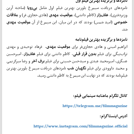
نامزدها و
برگزیده بهترین فیلم اول
نامزدهای دریافت سیمرغ بلورین بهترین فیلم اول شامل
بی‌رویا
(ساخته آرین
وزیردفتری)،
علف‌زار
(کاظم دانشی)،
موقعیت
مهدی
(هادی حجازی فر) و
ملاقات
خصوصی
(امید شمس) بودند که در این میان، این سیمرغ از آن
موقعیت
مهدی
شد.
نامزدها و
برگزیده بهترین فیلم‌نامه
ابراهیم امینی و هادی حجازی‌فر برای
موقعیت
مهدی
، فرهاد توحیدی و مهدی
تراب‌بیگی برای فیلم
بدون
قرار
قبلی
، کاظم دانشی برای فیلم
علف‌زار
، امیرحسین
عسگری، امیرمحمد عبدی و سیدحسن حسینی برای فیلم
برف
آخر
و رضا میرکریمی
و محمد داوودی برای فیلم
نگهبان
شب
نامزدهای دریافت سیمرغ بلورین بهترین
فیلم‌نامه بودند که در نهایت این سیمرغ به کاظم دانشی رسید.
کانال تلگرام ماهنامه سینمایی فیلم:
https://telegram.me/filmmagazine
آدرس اینستاگرام:
https://www.instagram.com/filmmagazine.official