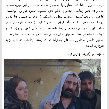
فرایند داوری، انتقادات بسیاری را به دنبال داشته است. در این میان، مسعود
نقاش‌زاده دبیر چهلمین جشنواره فیلم فجر، مسعود جعفری‌جوزانی (نویسنده،
کارگردان و تهیه‌کننده)، مجید انتظامی (آهنگساز)، شهاب حسینی (بازیگر و
تهیه‌کننده)، محمدعلی باشه‌آهنگر (نویسنده و کارگردان)، محمد داوودی (مدیر
فیلم‌برداری)، مهدی سجاده‌چی (فیلمنامه‌نویس) و پژمان لشکری‌پور (منتقد و
تهیه‌کننده) اعضای هیئت ‌داوران بخش سودای سیمرغ چهلمین جشنواره فیلم فجر را
تشکیل داده‌ و به داوری فیلم‌های جشنواره در ۱۸ رشته، پرداختند که نتایج آن به
شرح زیر است:
نامزدها و
برگزیده بهترین فیلم