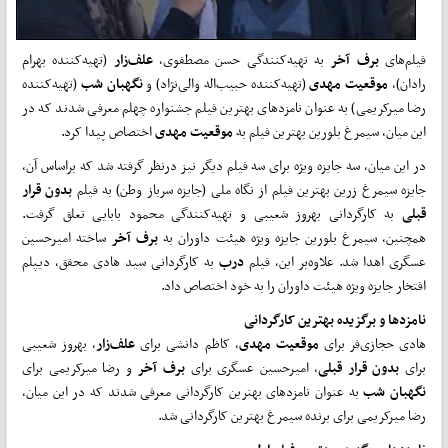
فیلم‌های
برف
آخر
به تهیه‌کنندگی حسن مصطفوی،
علف‌زار
(تهیه‌کننده بهرام
رادان)،
موقعیت
مهدی
(تهیه‌کننده حبیب‌اله والی‌نژاد) و
نگهبان
شب
(تهیه‌کننده
رضا میرکریمی) به عنوان نامزدهای بهترین فیلم جشنواره چهلم معرفی شدند که در
این میان، سیمرغ بلورین بهترین فیلم به
موقعیت
مهدی
اختصاص پیدا کرد.
در این میان، سه جایزه ویژه برای سه فیلم دیگر نیز درنظر گرفته شد که براساس آن،
جایزه سیمرغ زرین بهترین فیلم از نگاه ملی (جایزه سرباز وطن) به فیلم
بدون
قرار
قبلی
به کارگردانی بهروز شعیبی و تهیه‌کنندگی محمود بابایی تعلق گرفت.
همچنین، سیمرغ بلورین جایزه ویژه هیئت داوران به
برف
آخر
ساخته امیرحسین
عسگری اهدا شد. علاوه‌بر این، فیلم
درب
به کارگردانی سید هادی محقق، دیپلم
افتخار جایزه ویژه هیئت داوران را به خود اختصاص داد.
نامزدها و
برگزیده بهترین کارگردانی
هادی حجازی‌فر برای
موقعیت
مهدی
، کاظم دانشی برای
علف‌زار
، بهروز شعیبی
برای
بدون
قرار
قبلی
، امیرحسین عسگری برای
برف
آخر
و رضا میرکریمی برای
نگهبان
شب
به عنوان نامزدهای بهترین کارگردانی معرفی شدند که در این میان،
رضا میرکریمی برای برنده سیمرغ بهترین کارگردانی شد.