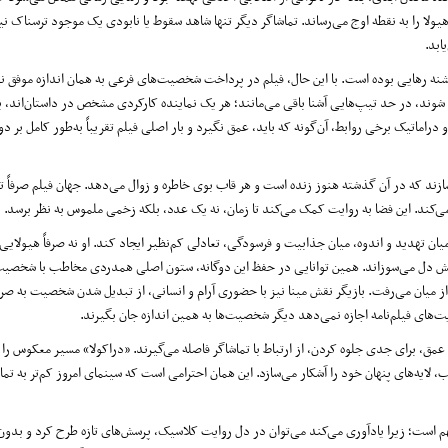
ولا را به نقطه اوج می‌رساند. تماشاگر دیگر تنها شاهد سقوط یا نابودی یک موجود ترسناک ن
ابد.
 تشنه رهایی بوده است. با این حال، فیلم در پرداخت شخصیت‌های فرعی به همان اندازه موفق 
شوند، در حد تیپ‌هایی آشنا باقی می‌مانند؛ هر یک نماینده کارکردی مشخص در داستان‌اند، ب
راماتیک برخی روابط، آن‌گونه که باید، عمق نگیرد و بار اصلی فیلم تقریباً به‌طور کامل ب
زند که در آن گذشته هنوز زنده است و هر قاب بوی خاطره و زوال می‌دهد. جهان فیلم صرفاً 
ند. این فضا به روایت کمک می‌کند تا زمان، نه یک عدد، بلکه زخمی ملموس به نظر برسد.
ن تهدید و اندوه، میان جذابیت و فرسودگی، تعادلی کم‌نظیر ایجاد کند. او نه صرفاً هیولای
برایش دل می‌سوزاند. همین توانایی در حفظ این دوگانه، ستون اصلی همدردی مخاطب با شخصی
از میان می‌رفت. بازیگر نقش مینا نیز با حضوری آرام و انسانی، از تبدیل شدن شخصیت به صرفا
‌های فیلم‌نامه اجازه نمی‌دهد دیگر شخصیت‌ها به همین اندازه جان بگیرند.
عمق، برای جدی جلوه کردن، از ارتباط با تماشاگر فاصله می‌گیرند. «دراکولا» مسیر معکوس را م
 لایه‌های پنهان خود را آشکار می‌سازد. این همان احترامی است که سینمای امروز کم‌تر به تما
می مهم است؛ زیرا یادآوری می‌کند می‌توان در دل روایت کلاسیک، پرسش‌های تازه طرح کرد و بد