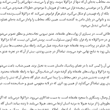
ند. مخاطب به‌جای آن‌که تنها از دراکولا بترسد، رنج او را می‌بیند، تنهایی‌اش را لمس می‌کند 
اشاگر را در موقعیتی پیچیده قرار می‌دهد: او هم‌زمان با موجودی خطرناک همدردی می‌کند، بی
لکه از راه فهمیدن او شکل می‌گیرد. فیلم هرگز فراموش نمی‌کند که دراکولا آسیب‌زننده است، 
 ناتوانی در پایان دادن به گذشته است. همین نگاه، مخاطب را وادار می‌کند به‌جای قضاوت
ای انسانی تبدیل می‌شود.
خلاقی است. در بسیاری از روایت‌های عاشقانه، عشق نیرویی نجات‌بخش و مطلق تصویر می‌شو
عشق در «دراکولا» نه راه فرار، بلکه آزمون مسئولیت است. پرسش اصلی این نیست که آیا دراکولا
‌حال، فیلم در پرداخت وجه عاشقانه‌ خود شتاب‌زده عمل می‌کند. رابطه میان شخصیت‌ها بیش از
ی زود به نتایج نهایی خود می‌رسد. تماشاگر در چنین روندی، بیش از آن‌که در تجربه‌ عشق 
ی آن را لمس کند یا در فضای رمانتیک داستان دست به تخیل بزند. همین شتاب، باعث می‌شود
راکولا و روایت‌های عاشقانه وام گرفته شود. این شتاب‌زدگی تنها به رابطه عاشقانه محدود 
رصت ته‌نشین شدن در ذهن مخاطب را پیدا نمی‌کنند. فیلم گاه به‌جای آن‌که تنش را بسازد، 
ا پیشِ روی تماشاگر می‌گذارد. از همین رو، اثری که در لایه مفهومی عمیق و حساب‌شده است، 
بال وصال، رستگاری یا معجزه عاشقانه است، به سمت فداکاری می‌رود. دراکولا درمی‌یابد که ا
ی را از مرتبه هیولا به مرتبه انسان ارتقا می‌دهد. هیولا می‌بلعد تا زنده بماند؛ انسان گاه 
زنده ماندن ابدی، بلکه در ناتوانی از انتخابی اخلاقی نهفته بود و رهایی زمانی ممکن می‌شو