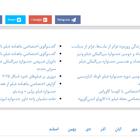
Tweet
Google+
Telegram
دگی روزمره: فراتر از ملت‌ها، فراتر از سیاست
گفت‌وگوی اختصاصی ماهنامه فیلم با
اد و دومین جشنواره بین‌المللی فیلم ونیز
گفت‌وگوی اختصاصی ماهنامه فیلم با 
فتاد و هشتمین جشنواره بین‌المللی فیلم
داوران فیپرشی جشنواره بین‌المللی فی
معرفی شدند
ومین دوره جشنواره فیلم کوتاه کیارستمی
مروری بر فیلم‌های نامزد اسکار ۲۰۲۵
د
گزارش اختصاصی ماهنامه فیلم از هفتا
ختصاصی با کوستا گاوراس
جشنواره فیلم برلین + ویدیئو
صاصی مجله فیلم با «کازوئو ایشی‌گورو»
حامد سلیمان زاده داور جشنواره لیوبل
مهر
آبان
آذر
دی
بهمن
اسفند