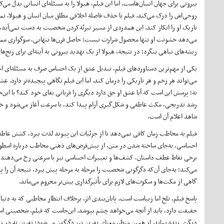
بیرونی برای جهان انسان‌هاست. اما این فیلم، هیولا را به مسئله‌ای انسانی بدل می‌ک
روحی‌اش را درک می‌کند. فیلم با حذف فاصله اخلاقی مطلق میان انسان و هیولا، تم
تاریک او را انکار کند. این همدردی از مسیر تبرئه‌کردن شخصیت به دست نمی‌آید، ب
می‌دهد خشونت او تنها محصول شرارت نیست؛ حاصل قرن‌ها تنهایی، سوگواری ممتد و
ریشه‌های تباهی بنگرد؛ در نتیجه، هیولا از یک تهدید بیرونی به آینه‌ای برای رنج‌ه
یکی از مهم‌ترین دستاوردهای فیلم، تبدیل عشق از یک احساس صرف به مسئله‌ای ا
می‌تواند هر زخم و هر تاریکی را درمان کند. اما این فیلم نگاهی پیچیده‌تر دارد. 
نه؛ پرسش این است که آیا عشق او حق دارد دیگری را قربانی بقای خود کند؟ با این
رشد تدریجی، مکث عاطفی و شکل‌گیری آرام پیدا کند، با سرعت آغاز می‌شود و خیل
شاهد اعلام آن است.
فیلم به مخاطب زمان کافی نمی‌دهد تا از جزئیات این پیوند لذت ببرد، کشش عاطف
احساسی، به‌جای ساخته شدن در متن، از پیش‌فرض‌های ذهنی مخاطب درباره اسطوره د
برخی نقاط عطف داستان، کشف‌ها و تغییرات احساسی نیز با سرعتی رخ می‌دهند که ف
می‌کند؛ به‌جای آن‌که دگرگونی شخصیت را مرحله ‌به ‌مرحله پیش ببرد، نتیجه آن ر
گاهی از مکث‌ها و سکوت‌های لازم برای تأثیرگذاری بیش‌تر محروم می‌ماند.
پاسخ فیلم، تلخ اما زیباست است. پایان‌بندی اثر، برخلاف انتظار مخاطبی که به دن
حقیقت دارد، باید از آنچه می‌خواهد چشم بپوشد. این‌جاست که فیلم، شخصیتی اسطوره‌ا
دیگری زنده بماند. از همین منظر، معنای نفرین نیز دگرگون می‌شود: نفرین نه در 