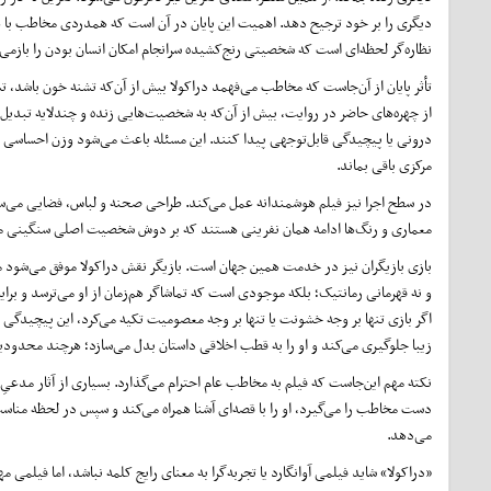
دیگری را بر خود ترجیح دهد. اهمیت این پایان در آن است که همدردی مخاطب با هی
نظاره‌گر لحظه‌ای است که شخصیتی رنج‌کشیده سرانجام امکان انسان بودن را بازمی‌ی
تأثر پایان از آن‌جاست که مخاطب می‌فهمد دراکولا بیش از آن‌که تشنه خون باشد،
از چهره‌های حاضر در روایت، بیش از آن‌که به شخصیت‌هایی زنده و چندلایه تبدیل 
درونی یا پیچیدگی قابل‌توجهی پیدا کنند. این مسئله باعث می‌شود وزن احساسی و د
مرکزی باقی بماند.
در سطح اجرا نیز فیلم هوشمندانه عمل می‌کند. طراحی صحنه و لباس، فضایی می‌سا
معماری و رنگ‌ها ادامه همان نفرینی هستند که بر دوش شخصیت اصلی سنگینی می‌ک
بازی بازیگران نیز در خدمت همین جهان است. بازیگر نقش دراکولا موفق می‌شود میا
و نه قهرمانی رمانتیک؛ بلکه موجودی است که تماشاگر هم‌زمان از او می‌ترسد و 
اگر بازی تنها بر وجه خشونت یا تنها بر وجه معصومیت تکیه می‌کرد، این پیچیدگی 
زیبا جلوگیری می‌کند و او را به قطب اخلاقی داستان بدل می‌سازد؛ هرچند محدودیت
نکته مهم این‌جاست که فیلم به مخاطب عام احترام می‌گذارد. بسیاری از آثار مدعیِ 
دست مخاطب را می‌گیرد، او را با قصه‌ای آشنا همراه می‌کند و سپس در لحظه مناسب،
می‌دهد.
«دراکولا» شاید فیلمی آوانگارد یا تجربه‌گرا به معنای رایج کلمه نباشد، اما فیل