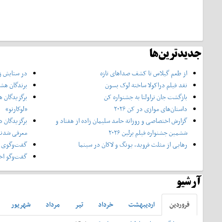
جدیدترین‌ها
از طعم گیلاس تا کشف صداهای تازه
در ستایش زن
نقد فیلم دراکولا ساخته لوک بسون
برندگان هشت
بازگشت جان تراولتا به جشنواره کن
برگزیدگان ه
داستان‌های موازی در کن ۲۰۲۶
«لوکارنو»
گزارش اختصاصی و روزانه حامد سلیمان زاده از هفتاد و‌
برگزیدگان د
ششمین جشنواره فیلم برلین ۲۰۲۶
معرفی شدن
رهایی از مثلث فروید، یونگ و لاکان در سینما
گفت‌وگوی ا
گفت‌وگو اخت
آرشیو
فروردين
ارديبهشت
خرداد
تير
مرداد
شهريور