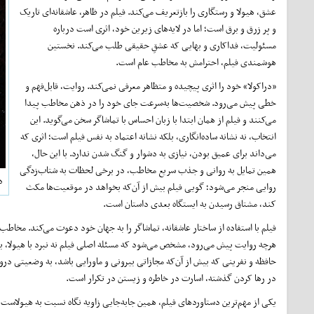
عشق، هیولا و رستگاری را بازتعریف می‌کند. فیلم در ظاهر، عاشقانه‌ای تاریک
و پر زرق ‌و برق است؛ اما در لایه‌های زیرین خود، اثری است درباره
مسئولیت، فداکاری و بهایی که عشقِ حقیقی طلب می‌کند. نخستین
هوشمندی فیلم، احترامش به مخاطب عام است.
«دراکولا» خود را اثری پیچیده و متظاهر معرفی نمی‌کند. روایت، قابل‌فهم و
خطی پیش می‌رود. شخصیت‌ها به‌سرعت جای خود را در ذهن مخاطب پیدا
می‌کنند و فیلم از همان ابتدا با زبان احساس با تماشاگر سخن می‌گوید. این
انتخاب، نه نشانه ساده‌انگاری، بلکه نشانه اعتماد به ‌نفس فیلم است؛ اثری که
می‌داند برای عمیق بودن، نیازی به دشوار و گنگ شدن ندارد. با این حال،
همین تمایل به روانی و جذب سریع مخاطب، در برخی لحظات به شتاب‌زدگی
د
روایی منجر می‌شود؛ گویی فیلم بیش از آن‌که بخواهد در موقعیت‌ها مکث
کند، مشتاق رسیدن به ایستگاه بعدی داستان است.
فیلم با استفاده از ساختار عاشقانه، تماشاگر را به جهان خود دعوت می‌کند. مخاطب در 
هرچه روایت پیش می‌رود، مشخص می‌شود که مسئله اصلی فیلم نه نبرد با هیولا، بلک
حافظه و نفرینی که بیش از آن‌که مجازاتی بیرونی و ماورایی باشد، به وضعیتی درو
در رها کردن گذشته، اسارت در خاطره و زیستن در تکرار است.
یکی از مهم‌ترین دستاوردهای فیلم، همین جابه‌جایی زاویه نگاه نسبت به هیولاس