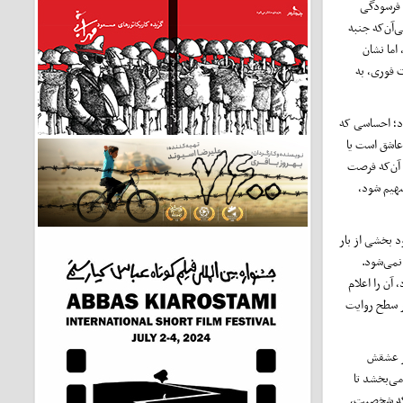
و فرسودگی
‌آن‌که جنبه
اما نشان
 فوری، به
د؛ احساسی که
 عاشق است یا
 آن‌که فرصت
سهیم شود،
 بخشی از بار
نمی‌شود.
آن را اعلام
در سطح روایت
گر عشقش
می‌بخشد تا
د که شخصیت،