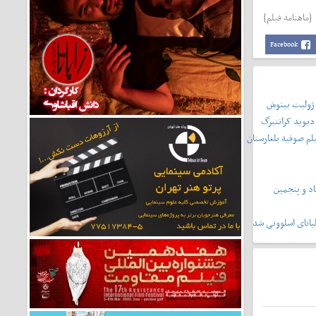
[ماهنامه فیلم]
Facebook
 ژولیت بینوش
دیوید کراننبرگ
لم صوفیه بلغارستان
د و پنجمین
یانای اسلوونی شد