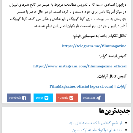
درایور) استادی است که با تدریس مطالعات مربوط به هیتلر در کالج هنرهای لیبرال
در مرکز آمریکا نامی برای خود دست و پا کرده است. او در حال حاضر با همسر
چهارمش به نام ببیت با بازی گرتا گرویگ و فرزندانش زندگی می کند. گرتا گرویگ،
آدام درایور و جودی ترنر اسمیت بازیگران اصلی این فیلم هستند.
کانال تلگرام ماهنامه سینمایی فیلم:
https://telegram.me/filmmagazine
آدرس اینستاگرام:
https://www.instagram.com/filmmagazine.official
آدرس کانال آپارات:
آپارات | FilmMagazine.official (aparat.com)
Facebook
Tweet
Google+
Telegram
جدیدترین‌ها
از طعم گیلاس تا کشف صداهای تازه
نقد فیلم دراکولا ساخته لوک بسون