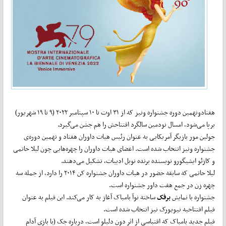
هفتادونهمین دوره جشنواره ونیز که از ۳۱ اوت تا ۱۰ سپتامبر ۲۰۲۲ (۹ تا ۱۹ شهریور)
برپا می‌شود، امسال نودمین سالگرد افتتاحش را هم جشن می‌گیرد.
جولین مور بازیگر آمریکایی به عنوان رئیس هیات داوران هفتاد و نهمین دوره‌ی
جشنواره ونیز انتخاب شده است. اعضای هیات داوران را چهره‌هایی چون لیلا حاتمی
و کازئو ایشیگورو نویسنده برنده نوبل ادبیات، تشکیل می‌دهند.
لیلا حاتمی که سابقه حضور در هیات داوران جشنواره کن ۲۰۱۴ را دارد، از جمله سه
چهره زن در جمع هفت داور جشنواره است.
جشنواره با نمایش
برفک
ساخته نوآ بامباک آغاز به کار می‌کند. این فیلم به عنوان
فیلم افتتاحیه نیویورک نیز انتخاب شده است.
فیلم جدید بامباک که اقتباسی از اثر دون دلیلو است، درباره جک (با بازی آدام