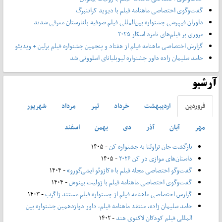
گفت‌وگوی اختصاصی ماهنامه فیلم با دیوید کراننبرگ
داوران فیپرشی جشنواره بین‌المللی فیلم صوفیه بلغارستان معرفی شدند
مروری بر فیلم‌های نامزد اسکار ۲۰۲۵
گزارش اختصاصی ماهنامه فیلم از هفتاد و پنجمین جشنواره فیلم برلین + ویدیئو
حامد سلیمان زاده داور جشنواره لیوبلیانای اسلوونی شد
آرشیو
فروردين
ارديبهشت
خرداد
تير
مرداد
شهريور
مهر
آبان
آذر
دی
بهمن
اسفند
بازگشت جان تراولتا به جشنواره کن
- ۱۴۰۵
داستان‌های موازی در کن ۲۰۲۶
- ۱۴۰۵
گفت‌وگو اختصاصی مجله فیلم با «کازوئو ایشی‌گورو»
- ۱۴۰۴
گفت‌وگوی اختصاصی ماهنامه فیلم با ژولیت بینوش
- ۱۴۰۴
گزارش اختصاصی ماهنامه فیلم از جشنواره فیلم مستند زاگرب
- ۱۴۰۳
حامد سلیمان زاده، منتقد ماهنامه فیلم، داور دوازدهمین جشنواره بین
المللی فیلم کودکان لاکنوی هند
- ۱۴۰۲