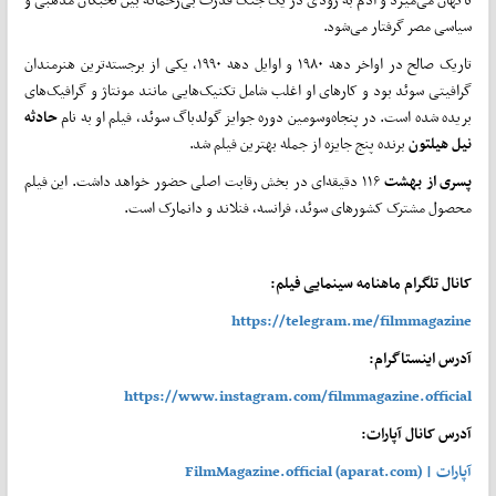
سیاسی مصر گرفتار می‌شود.
تاریک صالح در اواخر دهه ۱۹۸۰ و اوایل دهه ۱۹۹۰، یکی از برجسته‌ترین هنرمندان
گرافیتی سوئد بود و کارهای او اغلب شامل تکنیک‌هایی مانند مونتاژ و گرافیک‌های
بریده شده است. در پنجاه‌وسومین دوره جوایز گولدباگ سوئد، فیلم او به نام
حادثه
نیل
هیلتون
برنده پنج جایزه از جمله بهترین فیلم شد.
پسری
از
بهشت
۱۱۶ دقیقه‌ای در بخش رقابت اصلی حضور خواهد داشت. این فیلم
محصول مشترک کشورهای سوئد، فرانسه، فنلاند و دانمارک است.
کانال تلگرام ماهنامه سینمایی فیلم:
https://telegram.me/filmmagazine
آدرس اینستاگرام:
https://www.instagram.com/filmmagazine.official
آدرس کانال آپارات:
آپارات | FilmMagazine.official (aparat.com)