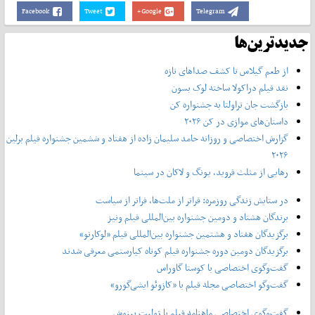
Facebook
Tweet
Google+
Telegram
جدیدترین‌ها
از طعم گیلاس تا کشف صداهای تازه
نقد فیلم دراکولا ساخته لوک بسون
بازگشت جان تراولتا به جشنواره کن
داستان‌های موازی در کن ۲۰۲۶
گزارش اختصاصی و روزانه حامد سلیمان زاده از هفتاد و‌ ششمین جشنواره فیلم برلین
۲۰۲۶
رهایی از مثلث فروید، یونگ و لاکان در سینما
در ستایش زندگی روزمره: فراتر از ملت‌ها، فراتر از سیاست
برندگان هشتاد و دومین جشنواره بین‌المللی فیلم ونیز
برگزیدگان هفتاد و هشتمین جشنواره بین‌المللی فیلم «لوکارنو»
برگزیدگان دومین دوره جشنواره فیلم کوتاه کیارستمی معرفی شدند
گفت‌وگوی اختصاصی با کوستا گاوراس
گفت‌وگو اختصاصی مجله فیلم با «کازوئو ایشی‌گورو»
گفت‌وگوی اختصاصی ماهنامه فیلم با ژولیت بینوش