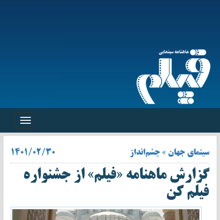
Toggle
navigation
سینمای جهان » چشم‌انداز
۱۴۰۱/۰۲/۳۰
گزارش ماهنامه «فیلم» از جشنواره
فیلم کن